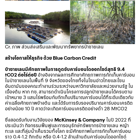
Cr. ภาพ ส่วนส่งเสริมและพัฒนาทรัพยากรป่าชายเลน
สร้างโอกาสให้ธุรกิจ ด้วย Blue Carbon Credit
ป่าชายเลนมีศักยภาพในการดูดซับคาร์บอนไดออกไซด์สุทธิ 9.4
tCO2 ต่อไร่ต่อปี
อ้างอิงจากผลการศึกษาศักยภาพการกักเก็บคาร์บอน
ในป่าชายเลนในพื้นที่ 9 จังหวัดของไทยทั้งในโซนอ่าวไทยและโซน
อันดามันของคณะทำงานร่วมระหว่างมหาวิทยาลัยและหน่วยงานรัฐ ใน
เบื้องต้น หาก ทช. สามารถดำเนินโครงการปลูกป่าชายเลนได้ครบตาม
เป้าหมาย 3 แสนไร่พร้อมกับกักเก็บปริมาณคาร์บอนได้ที่ระดับเดียวกับ
ค่าเฉลี่ยศักยภาพข้างต้น และได้รับการรับรองปริมาณคาร์บอนเครดิต
อย่างน้อย 10 ปี คาดว่าจะเกิดคาร์บอนเครดิตอย่างต่ำ 28 MtCO2
ซึ่งสอดรับกับงานวิจัยของ
McKinsey & Company
ในปี 2022 ที่
ประเมินว่า กิจกรรมฟื้นฟูและการอนุรักษ์ทรัพยากรป่าชายเลน หญ้า
ทะเล และที่ลุ่มน้ำเค็มรวมทั้งโลก จะมีศักยภาพในการกักเก็บคาร์บอน
ราว 0.4-1.2 กิกะตัน หรือ 0.4-1.2 ล้านล้านตันคาร์บอนไดออกไซด์