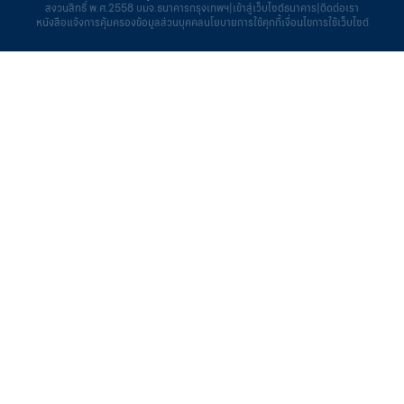
สงวนสิทธิ์ พ.ศ.2558 บมจ.ธนาคารกรุงเทพฯ
|
เข้าสู่เว็บไซต์ธนาคาร
|
ติดต่อเรา
หนังสือแจ้งการคุ้มครองข้อมูลส่วนบุคคล
นโยบายการใช้คุกกี้
เงื่อนไขการใช้เว็บไซต์