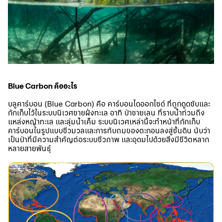
Blue Carbon คืออะไร
บลูคาร์บอน (Blue Carbon) คือ คาร์บอนไดออกไซด์ ที่ถูกดูดซับและ
กักเก็บไว้ในระบบนิเวศชายฝั่งทะเล อาทิ ป่าชายเลน ที่ราบน้ำท่วมถึง
แหล่งหญ้าทะเล และลุ่มน้ำเค็ม ระบบนิเวศเหล่านี้จะทำหน้าที่กักเก็บ
คาร์บอนในรูปแบบชีวมวลและการทับถมของตะกอนลงสู่ชั้นดิน นับว่า
เป็นป่าที่มีความสำคัญต่อระบบชีวภาพ และอุดมไปด้วยสิ่งมีชีวิตหลาก
หลายสายพันธุ์