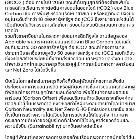
(GtCO2 ) ต่อปี ภายในปี 2050 ขณะที่ต้นทุนสุทธิที่ต้องจ่ายเพิ่มใน
การลดก๊าซเรือนกระจกต่อตันคาร์บอนไดออกไซด์ (tCO2 ) ของ Blue
Carbon เช่น การฟื้นฟู หรืออนุรักษ์ป่าชายเลน หรือหญ้าทะเล ปัจจุบัน
อยู่ในระดับต่ำกว่า 18 ดอลลาร์สหรัฐฯ ต่อ tCO2 ซึ่งสามารถแข่งขันได้
เมื่อเทียบกับกิจกรรมการกักเก็บคาร์บอนในระบบนิเวศบนบก เช่น การ
ปลูกป่า
รวมทั้งราคาซื้อขายในตลาดคาร์บอนเครดิตที่จูงใจ ตามข้อมูลของ
Abatable พบว่าราคาคาร์บอนเครดิตจาก Blue Carbon โดยเฉลี่ย
อยู่ที่ประมาณ 30 ดอลลาร์สหรัฐฯ ต่อ tCO2 ขณะที่โครงการบาง
ประเภทมีราคาซื้อขายสูงถึง 50 ดอลลาร์สหรัฐฯ ต่อ tCO2 เลยทีเดียว
ซึ่งจะช่วยสร้างประโยชน์ทั้งด้านสิ่งแวดล้อม เศรษฐกิจ และสังคม อาจ
นำพาประเทศไทยและภาคธุรกิจบรรลุสู่เป้าความเป็นกลางทางคาร์บอน
และ Net Zero ได้เร็วยิ่งขึ้น
นับเป็นโอกาสสำหรับภาคธุรกิจทั้งที่เป็นผู้พัฒนาโครงการเพื่อรับ
ประโยชน์จากคาร์บอนเครดิต หรือผู้ที่ต้องการซื้อคาร์บอนเครดิตจากผู้
ที่พัฒนาโครงการปลูกป่าชายเลนดังกล่าว เพื่อใช้ในกิจกรรมชดเชย
คาร์บอน (Carbon Offset) เพื่อลดปริมาณ
ก๊าซเรือนกระจก
ที่องค์กร
ปล่อยเข้าสู่ชั้นบรรยากาศ ซึ่งจะช่วยทำให้ผู้ประกอบการเข้าใกล้เป้าหมาย
Carbon Neutrality และ Net Zero GHG Emissions มากขึ้น รวม
ทั้งเป็นการสร้างความได้เปรียบในการแข่งขันให้กับธุรกิจ ท่ามกลาง
กระแสความตื่นตัวของผู้บริโภคทั่วโลกที่ใส่ใจปัญหาสิ่งแวดล้อมและ
ความยั่งยืน (Sustainability) มากขึ้นอย่างต่อเนื่อง
โดยผู้ที่พัฒนาโครงการลดการปล่อย
ก๊าซเรือนกระจก
ภาคสมัครใจที่ขึ้น