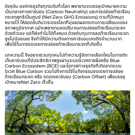
ปัจจุบัน องค์กรธุรกิจทุกระดับทั่วโลก พยายามจะบรรลุเป้าหมายความ
เป็นกลางทางคาร์บอน (Carbon Neutrality) และการปล่อย
ก๊าซเรือน
กระจก
สุทธิเป็นศูนย์ (Net-Zero GHG Emissions) ตามที่ปักหมุด
หมายไว้ ให้สอดรับกับวาระของโลกที่มุ่งลดผลกระทบการเปลี่ยนแปลง
สภาพภูมิอากาศ แม้จะพยายามลดปริมาณการปล่อย
ก๊าซเรือนกระจก
ด้วยตัวเอง แต่ก็ยังทำไม่ได้ทั้งหมด ด้วยต้นทุนการลดก๊าซเรือนกระจก
สูงไม่น้อยเลย จึงทำให้มีความต้องการคาร์บอนเครดิตจำนวนมาก
เพื่อใช้ในการชดเชยการปล่อยก๊าซเรือนกระจกที่เกิดขึ้น
บทความนี้ จึงอยากชวนทุกคนไปทำความรู้จักทางเลือกใหม่ในการกัก
เก็บคาร์บอนที่มีประสิทธิภาพสูงผ่านระบบนิเวศชายฝั่งหรือ Blue
Carbon Ecosystem (BCE) และโอกาสทางธุรกิจที่เกิดจากระบบ
นิเวศ Blue Carbon รวมไปถึงการใช้ในกิจกรรมชดเชยการปล่อย
ก๊าซเรือนกระจก
หรือ ชดเชยคาร์บอน (Carbon Offset) เพื่อบรรลุ
เป้าหมายNet Zero เร็วขึ้น