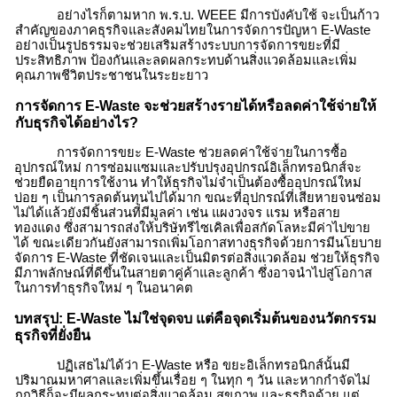
อย่างไรก็ตามหาก พ.ร.บ. WEEE มี
การบังคับใช้
จะเป็นก้าว
สำคัญของภาคธุรกิจและสังคมไทยในการจัดการปัญหา
E-Waste
อย่างเป็นรูปธรรมจะช่วย
เสริมสร้างระบบการจัดการขยะที่มี
ประสิทธิภาพ ป้องกันและลดผลกระทบด้านสิ่งแวดล้อมและเพิ่ม
คุณภาพชีวิตประชาชนในระยะยาว
การจัดการ
E-Waste
จะช่วยสร้างรายได้หรือลดค่าใช้จ่ายให้
กับธุรกิจได้อย่างไร?
การจัดการ
ขยะ E-Waste
ช่วยลดค่าใช้จ่ายในการซื้อ
อุปกรณ์ใหม่ การซ่อมแซมและปรับปรุงอุปกรณ์อิเล็กทรอนิกส์จะ
ช่วยยืดอายุการใช้งาน ทำให้ธุรกิจไม่จำเป็นต้องซื้ออุปกรณ์ใหม่
บ่อย ๆ เป็นการลดต้นทุนไปได้มาก ขณะที่อุปกรณ์ที่เสียหายจนซ่อม
ไม่ได้แล้วยังมีชิ้นส่วนที่มีมูลค่า เช่น แผงวงจร แรม หรือสาย
ทองแดง ซึ่งสามารถส่งให้บริษัทรีไซเคิลเพื่อสกัดโลหะมีค่าไปขาย
ได้ ขณะเดียวกันยังสามารถเพิ่มโอกาสทางธุรกิจด้วยการมีนโยบาย
จัดการ
E-Waste
ที่ชัดเจนและเป็นมิตรต่อสิ่งแวดล้อม ช่วยให้ธุรกิจ
มีภาพลักษณ์ที่ดีขึ้นในสายตาคู่ค้าและลูกค้า ซึ่งอาจนำไปสู่โอกาส
ในการทำธุรกิจใหม่ ๆ ในอนาคต
บทสรุป:
E-Waste
ไม่ใช่จุดจบ แต่คือจุดเริ่มต้นของนวัตกรรม
ธุรกิจที่ยั่งยืน
ปฏิเสธไม่ได้ว่า
E-Waste
หรือ ขยะอิเล็กทรอนิกส์นั้นมี
ปริมาณมหาศาลและเพิ่มขึ้นเรื่อย ๆ ในทุก ๆ วัน และหากกำจัดไม่
ถูกวิธีก็จะมีผลกระทบต่อสิ่งแวดล้อม สุขภาพ และธุรกิจด้วย แต่