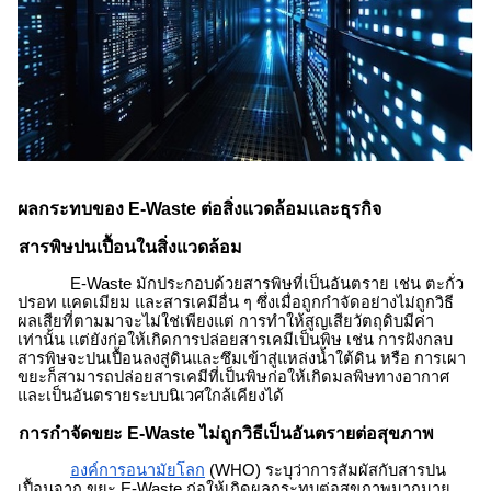
ผลกระทบของ
E-Waste
ต่อสิ่งแวดล้อมและธุรกิจ
สารพิษ
ปนเปื้อนในสิ่งแวดล้อม
E-Waste
มักประกอบด้วยสารพิษที่เป็นอันตราย เช่น ตะกั่ว
ปรอท แคดเมียม และสารเคมีอื่น ๆ ซึ่งเมื่อถูกกำจัดอย่างไม่ถูกวิธี
ผลเสียที่ตามมาจะไม่ใช่เพียงแต่ การทำให้สูญเสียวัตถุดิบมีค่า
เท่านั้น แต่ยังก่อให้เกิดการปล่อยสารเคมีเป็นพิษ
เช่น การฝังกลบ
สารพิษจะปนเปื้อนลงสู่ดินและ
ซึมเข้าสู่แหล่งน้ำใต้ดิน
หรือ การเผา
ขยะก็สามารถปล่อยสารเคมีที่เป็นพิษก่อให้เกิดมลพิษทางอากาศ
และเป็นอันตรายระบบนิเวศใกล้เคียงได้
การกำจัด
ขยะ E-Waste
ไม่ถูกวิธี
เป็นอันตรายต่อสุขภาพ
องค์การอนามัยโลก
(WHO) ระบุว่าการสัมผัสกับสารปน
เปื้อนจาก
ขยะ E-Waste
ก่อให้เกิดผลกระทบต่อสุขภาพมากมาย