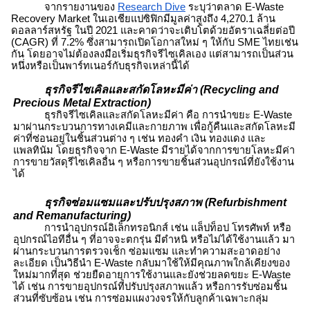
จากรายงานของ
Research Dive
ระบุว่าตลาด
E-Waste
Recovery Market ในเอเชียแปซิฟิกมีมูลค่าสูงถึง 4,270.1 ล้าน
ดอลลาร์สหรัฐ ในปี 2021 และคาดว่าจะเติบโตด้วยอัตราเฉลี่ยต่อปี
(CAGR) ที่ 7.2% ซึ่งสามารถเปิดโอกาสใหม่ ๆ ให้กับ SME ไทยเช่น
กัน โดยอาจไม่ต้องลงมือเริ่มธุรกิจรีไซเคิลเอง แต่สามารถเป็นส่วน
หนึ่งหรือเป็นพาร์ทเนอร์กับธุรกิจเหล่านี้ได้
ธุรกิจรีไซเคิลและสกัดโลหะมีค่า (Recycling and
Precious Metal Extraction)
ธุรกิจรีไซเคิลและสกัดโลหะมีค่า คือ การนำ
ขยะ E-Waste
มาผ่านกระบวนการทางเคมีและกายภาพ เพื่อกู้คืนและสกัดโลหะมี
ค่าที่ซ่อนอยู่ในชิ้นส่วนต่าง ๆ เช่น ทองคำ เงิน ทองแดง และ
แพลทินัม โดย
ธุรกิจจาก E-Waste
มีรายได้จากการขายโลหะมีค่า
การขายวัสดุรีไซเคิลอื่น ๆ หรือการขายชิ้นส่วนอุปกรณ์ที่ยังใช้งาน
ได้
ธุรกิจซ่อมแซมและปรับปรุงสภาพ (Refurbishment
and Remanufacturing)
การนำอุปกรณ์อิเล็กทรอนิกส์ เช่น แล็ปท็อป โทรศัพท์ หรือ
อุปกรณ์ไอทีอื่น ๆ ที่อาจจะตกรุ่น มีตำหนิ หรือไม่ได้ใช้งานแล้ว มา
ผ่านกระบวนการตรวจเช็ก ซ่อมแซม และทำความสะอาดอย่าง
ละเอียด เป็น
วิธีนำ E-Waste กลับมาใช้
ให้มีคุณภาพใกล้เคียงของ
ใหม่มากที่สุด ช่วยยืดอายุการใช้งานและยังช่วยลด
ขยะ E-Waste
ได้ เช่น การขายอุปกรณ์ที่ปรับปรุงสภาพแล้ว หรือการรับซ่อมชิ้น
ส่วนที่ซับซ้อน เช่น การซ่อมแผงวงจรให้กับลูกค้าเฉพาะกลุ่ม