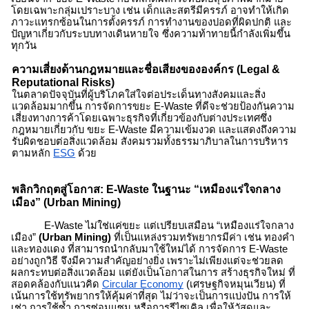
โดยเฉพาะกลุ่มเปราะบาง เช่น เด็กและสตรีมีครรภ์ อาจทำให้เกิด
ภาวะแทรกซ้อนในการตั้งครรภ์ การทำงานของปอดที่ผิดปกติ และ
ปัญหาเกี่ยวกับระบบทางเดินหายใจ ซึ่งความท้าทายนี้กำลังเพิ่มขึ้น
ทุกวัน
ความเสี่ยงด้านกฎหมายและชื่อเสียงขององค์กร (Legal &
Reputational Risks)
ในตลาดปัจจุบันที่ผู้บริโภคใส่ใจต่อประเด็นทางสังคมและสิ่ง
แวดล้อมมากขึ้น
การจัดการ
ขยะ E-Waste
ที่ดีจะช่วยป้องกันความ
เสี่ยงทางการค้าโดยเฉพาะธุรกิจที่เกี่ยวข้องกับต่างประเทศซึ่ง
กฎหมายเกี่ยวกับ
ขยะ E-Waste
มีความเข้มงวด และแสดงถึงความ
รับผิดชอบต่อสิ่งแวดล้อม สังคมรวมทั้งธรรมาภิบาลในการบริหาร
ตามหลัก
ESG
ด้วย
พลิกวิกฤตสู่โอกาส:
E-Waste
ในฐานะ “เหมืองแร่ใจกลาง
เมือง” (Urban Mining)
E-Waste
ไม่ใช่แค่ขยะ แต่เปรียบเสมือน “เหมืองแร่ใจกลาง
เมือง”
(Urban Mining)
ที่เป็นแหล่งรวมทรัพยากรมีค่า เช่น ทองคำ
และทองแดง ที่สามารถนำกลับมาใช้ใหม่ได้ การจัดการ
E-Waste
อย่างถูกวิธี จึงมีความสำคัญอย่างยิ่ง เพราะไม่เพียงแต่จะช่วยลด
ผลกระทบต่อสิ่งแวดล้อม แต่ยังเป็นโอกาสในการ สร้างธุรกิจใหม่ ที่
สอดคล้องกับแนวคิด
Circular Economy
(เศรษฐกิจหมุนเวียน) ที่
เน้นการใช้ทรัพยากรให้คุ้มค่าที่สุด ไม่ว่าจะเป็นการแบ่งปัน การให้
เช่า การใช้ซ้ำ การซ่อมแซม หรือการรีไซเคิล เพื่อให้วัสดุและ