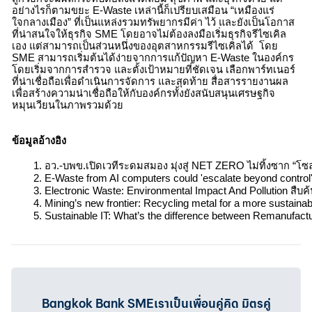
อย่างไรก็ตาม
ขยะ E-Waste
เหล่านี้ก็เปรียบเสมือน “เหมืองแร่
ใจกลางเมือง” ที่เป็นแหล่งรวมทรัพยากรมีค่า ไว้ และยังเป็นโอกาส
ที่น่าสนใจให้ธุรกิจ SME โดยอาจไม่ต้องลงมือเริ่มธุรกิจรีไซเคิล
เอง แต่สามารถเป็นส่วนหนึ่งของอุตสาหกรรมรีไซเคิลได้ โดย
SME สามารถเริ่มต้นได้ง่ายจากการแก้ปัญหา
E-Waste
ในองค์กร
โดยเริ่มจากการสำรวจ และตั้งเป้าหมายที่ชัดเจน เลือกพาร์ทเนอร์
ที่น่าเชื่อถือเพื่อดำเนินการจัดการ และสุดท้าย สื่อสารรายงานผล
เพื่อสร้างความน่าเชื่อถือให้กับองค์กรทั้งยังสนับสนุนเศรษฐกิจ
หมุนเวียนในภาพรวมด้วย
ข้อมูลอ้างอิง
อว.-บพข.เปิดเวทีระดมสมอง มุ่งสู่ NET ZERO ไม่ทิ้งซาก “โซลาร
E-Waste from AI computers could 'escalate beyond control' 
Electronic Waste: Environmental Impact And Pollution สืบค้
Mining’s new frontier: Recycling metal for a more sustainabl
Sustainable IT: What’s the difference between Remanufactu
Bangkok Bank SMEเราเป็นเพื่อนคู่คิด มิตรคู่