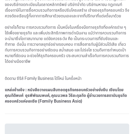
ของบริษัทจดทะเบียนในตลาดหลักทรัพย์ บริษัทจำกัด บริษัทมหาชน กฎเกณฑ์
เรื่องภาษีในการซื้อควบรวมกิจการหรือปรับโครงสร้าง เจ้าของธุรกิจครอบครัว จึง
ควรต้องเรียนรู้ทั้งจากการศึกษาด้วยตนเองและจากที่ปรึกษาที่แต่งตั้งมาด้วย
อย่างไรก็ตาม การควบรวมกิจการ เป็นหนึ่งในเครื่องมือทางธุรกิจที่องค์กรต่าง ๆ
ใช้เพื่อขยายธุรกิจ และเพิ่มประสิทธิภาพการดำเนินงาน แม้ว่าการควบรวมกิจการ
จะนำมาซึ่งโอกาสมากมาย แต่ข้อควรระวัง คือ เป็นกระบวนการที่ซับซ้อนและ
ท้าทาย ดังนั้น การวางกลยุทธ์อย่างรอบคอบ การสื่อสารกับผู้มีส่วนได้เสีย เกี่ยว
กับการควบรวมกิจการอย่างชัดเจน สม่ำเสมอ และโปร่งใส รวมถึงการกำหนดเป้า
หมายที่ชัดเจน จะช่วยให้ธุรกิจครอบครัว ประสบความสำเร็จกับการควบรวมกิจการ
ได้อย่างมืออาชีพ
ติดตาม ซีรีส์ Family Business ได้ใหม่ ในครั้งหน้า
แหล่งอ้างอิง : หนังสือวางแผนสืบทอดธุรกิจครอบครัวอย่างยั่งยืน เขียนโดย
คุณกิติพงศ์ อุรพีพัฒนพงศ์, คุณนวพล วิริยะกุลกิจ ผู้อำนวยการสถาบันธุรกิจ
ครอบครัวแห่งเอเชีย (Family Business Asia)