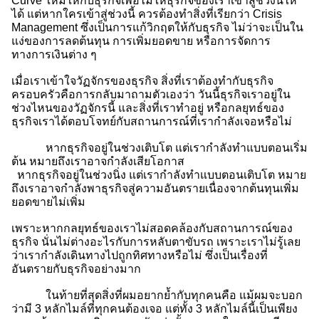
Curve ใหม่ให้กับธุรกิจเพื่อไม่ให้ธุรกิจของเราเข้าสู่ช่วงนี้ให้
ได้ แต่หากใครเข้าสู่ช่วงนี้ ควรต้องทำสิ่งที่เรียกว่า Crisis
Management ซึ่งเป็นการแก้วิกฤตให้กับธุรกิจ ไม่ว่าจะเป็นใน
แง่ของการลดต้นทุน การเพิ่มยอดขาย หรือการจัดการ
ทางการเงินต่าง ๆ
เมื่อเราเข้าใจวัฏจักรของธุรกิจ สิ่งที่เราต้องทำกับธุรกิจ
ครอบครัวคือการกลับมาถามตัวเองว่า วันนี้ธุรกิจเราอยู่ใน
ช่วงไหนของวัฏจักรนี้ และสิ่งที่เราทำอยู่ หรือกลยุทธ์ของ
ธุรกิจเราได้ตอบโจทย์กับสถานการณ์ที่เรากำลังเจอหรือไม่
หากธุรกิจอยู่ในช่วงเติบโต แต่เรากำลังทำแบบตอนเริ่ม
ต้น หมายถึงเราอาจกำลังเสียโอกาส
หากธุรกิจอยู่ในช่วงนิ่ง แต่เรากำลังทำแบบตอนเติบโต หมาย
ถึงเราอาจกำลังพาธุรกิจสู่ความอันตรายเนื่องจากต้นทุนเพิ่ม
ยอดขายไม่เพิ่ม
เพราะหากกลยุทธ์ของเราไม่สอดคล้องกับสถานการณ์ของ
ธุรกิจ นั่นไม่ต่างอะไรกับการหลับตาขับรถ เพราะเราไม่รู้เลย
ว่าเรากำลังเดินทางไปถูกทิศทางหรือไม่ ซึ่งเป็นเรื่องที่
อันตรายกับธุรกิจอย่างมาก
ในท้ายที่สุดสิ่งที่ผมอยากย้ำกับทุกคนคือ แม้ผมจะบอก
ว่ามี 3 หลักไมล์ที่ทุกคนต้องเจอ แต่ทั้ง 3 หลักไมล์นี้เป็นเพียง