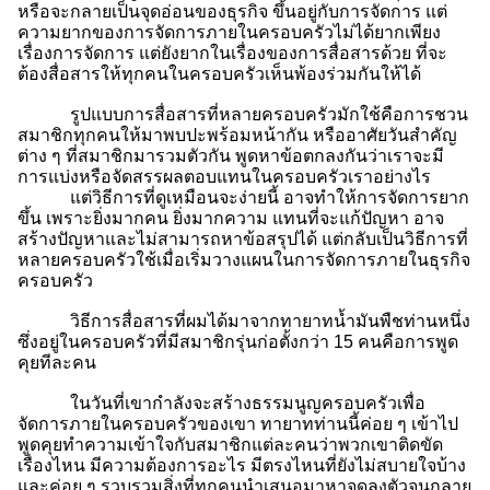
หรือจะกลายเป็นจุดอ่อนของธุรกิจ ขึ้นอยู่กับการจัดการ แต่
ความยากของการจัดการภายในครอบครัวไม่ได้ยากเพียง
เรื่องการจัดการ แต่ยังยากในเรื่องของการสื่อสารด้วย ที่จะ
ต้องสื่อสารให้ทุกคนในครอบครัวเห็นพ้องร่วมกันให้ได้
รูปแบบการสื่อสารที่หลายครอบครัวมักใช้คือการชวน
สมาชิกทุกคนให้มาพบปะพร้อมหน้ากัน หรืออาศัยวันสำคัญ
ต่าง ๆ ที่สมาชิกมารวมตัวกัน พูดหาข้อตกลงกันว่าเราจะมี
การแบ่งหรือจัดสรรผลตอบแทนในครอบครัวเราอย่างไร
แต่วิธีการที่ดูเหมือนจะง่ายนี้ อาจทำให้การจัดการยาก
ขึ้น เพราะยิ่งมากคน
ยิ่งมากความ แทนที่จะแก้ปัญหา อาจ
สร้างปัญหาและไม่สามารถหาข้อสรุปได้ แต่กลับเป็นวิธีการที่
หลายครอบครัวใช้เมื่อเริ่มวางแผนในการจัดการภายในธุรกิจ
ครอบครัว
วิธีการสื่อสารที่ผมได้มาจากทายาทน้ำมันพืชท่านหนึ่ง
ซึ่งอยู่ในครอบครัวที่มีสมาชิกรุ่นก่อตั้งกว่า 15 คนคือการพูด
คุยทีละคน
ในวันที่เขากำลังจะสร้างธรรมนูญครอบครัวเพื่อ
จัดการภายในครอบครัวของเขา ทายาทท่านนี้ค่อย ๆ เข้าไป
พูดคุยทำความเข้าใจกับสมาชิกแต่ละคนว่าพวกเขาติดขัด
เรื่องไหน มีความต้องการอะไร มีตรงไหนที่ยังไม่สบายใจบ้าง
และค่อย ๆ รวบรวมสิ่งที่ทุกคนนำเสนอมาหาจุดลงตัวจนกลาย