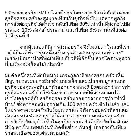
80% ของธุรกิจ SMEs ไทยคือธุรกิจครอบครัว แม้สัดส่วนของ
ธุรกิจครอบครัวจะสูงมากเทียบกับธุรกิจทั่วไป แต่หากพูดถึง
การส่งต่อธุรกิจได้สำเร็จ กลับมีเพียง 30% เท่านั้นที่ส่งต่อไปยัง
รุ่นสอง, 13% ส่งต่อไปรุ่นสาม และมีเพียง 3% เท่านั้นที่ส่งต่อ
ไปถึงรุ่นที่ 4
จากตัวเลขสถิติการส่งต่อธุรกิจ จึงไม่แปลกใจเลยที่เรา
จะได้ยินวลีที่ว่า “รุ่นหนึ่งสร้าง รุ่นสองสาน รุ่นสามทำลาย”
เพราะเมื่อเรานำสถิติมาเทียบกับวลีที่เกิดขึ้น หากใครจะพูดว่า
เป็นเรื่องจริงก็คงไม่แปลกนัก
ผมคือหนึ่งคนที่เติบโตมาในตระกูลกงสีของครอบครัว เห็น
ปัญหาของระบบกงสีมาตั้งแต่ยังเล็ก และเมื่อกลับมาสานต่อ
ธุรกิจของคุณพ่อที่แยกตัวออกมาจากกงสี ยิ่งตอกย้ำว่าการทำ
ธุรกิจครอบครัวไม่ใช่เรื่องง่ายเลย หลายปีที่ผ่านมาผมได้
เข้าไปคลุกคลีกับธุรกิจครอบครัวมากมายจากการทำ “ทำที่
บ้าน” ซึ่งหากลองนับดูอาจเกิน 100 ครอบครัวเข้าไปแล้ว และ
ในบรรดาครอบครัวนับร้อยเหล่านั้น มีทั้งครอบครัวที่สานต่อ
ส่งต่อธุรกิจ พัฒนาธุรกิจได้อย่างสวยงาม แต่ก็มีครอบครัวที่
อาจยังติดขัดอยู่บ้าง ซึ่งในธุรกิจครอบครัวที่ดูติดขัดนั้น มักจะ
มีปัญหาเป็นแพทเทิร์นที่เกิดขึ้นซ้ำ ๆ กันอยู่ แตกต่างกันเพียง
รายละเอียดของแต่ละครอบครัว