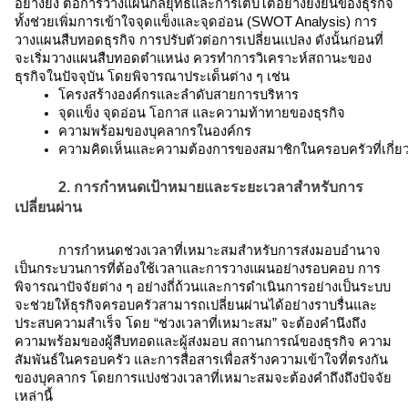
อย่างยิ่ง ต่อการวางแผนกลยุทธ์และการเติบโตอย่างยั่งยืนของธุรกิจ
ทั้งช่วยเพิ่มการเข้าใจจุดแข็งและจุดอ่อน (SWOT Analysis) การ
วางแผนสืบทอดธุรกิจ การปรับตัวต่อการเปลี่ยนแปลง ดังนั้นก่อนที่
จะเริ่มวางแผนสืบทอดตำแหน่ง ควรทำการวิเคราะห์สถานะของ
ธุรกิจในปัจจุบัน โดยพิจารณาประเด็นต่าง ๆ เช่น
โครงสร้างองค์กรและลำดับสายการบริหาร
จุดแข็ง จุดอ่อน โอกาส และความท้าทายของธุรกิจ
ความพร้อมของบุคลากรในองค์กร
ความคิดเห็นและความต้องการของสมาชิกในครอบครัวที่เกี่ยว
2. การกำหนดเป้าหมายและระยะเวลาสำหรับการ
เปลี่ยนผ่าน
การกำหนดช่วงเวลาที่เหมาะสมสำหรับการส่งมอบอำนาจ
เป็นกระบวนการที่ต้องใช้เวลาและการวางแผนอย่างรอบคอบ การ
พิจารณาปัจจัยต่าง ๆ อย่างถี่ถ้วนและการดำเนินการอย่างเป็นระบบ
จะช่วยให้ธุรกิจครอบครัวสามารถเปลี่ยนผ่านได้อย่างราบรื่นและ
ประสบความสำเร็จ โดย “ช่วงเวลาที่เหมาะสม” จะต้องคำนึงถึง
ความพร้อมของผู้สืบทอดและผู้ส่งมอบ สถานการณ์ของธุรกิจ ความ
สัมพันธ์ในครอบครัว และการสื่อสารเพื่อสร้างความเข้าใจที่ตรงกัน
ของบุคลากร โดยการแบ่งช่วงเวลาที่เหมาะสมจะต้องคำถึงถึงปัจจัย
เหล่านี้