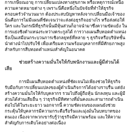
การเกษียณอายุ การเปลี่ยนแปลงทางสุขภาพ หรือเหตุการณ์เหนือ
ความคาดหมายต่าง ๆ เพราะนี่คือหนึ่งในปัจจัยที่ทำให้ธุรกิจ
ครอบครัวจำนวนมาก ต้องประสบปัญหาหลังจากเปลี่ยนมือเจ้าของ
นั่นคือการไม่มีแผนที่ชัดเจนว่าจะส่งต่อธุรกิจอย่างไร หรือส่งต่อให้
ใคร และในกรณีที่ธุรกิจนั้นมีหุ้นส่วนก็อาจนำมาซึ่งความขัดแย้ง ใน
การแย่งชิงตำแหน่งระหว่างตระกูลได้ การวางแผนสืบทอดตำแหน่ง
จึงเป็นเสมือนกระบวนการเชิงกลยุทธ์ที่หลาย ๆ ธุรกิจหรือบริษัทชั้น
นำต่างนำไปปรับใช้ เพื่อเตรียมความพร้อมบุคลากรที่มีศักยภาพสูง
สำหรับการสืบทอดตำแหน่งสำคัญในอนาคต
ช่วยสร้างความมั่นใจให้กับพนักงานและผู้มีส่วนได้
เสีย
การมีแผนสืบทอดตำแหน่งที่ชัดเจนไม่เพียงช่วยให้ธุรกิจ
รับมือกับการเปลี่ยนแปลงของผู้ดำเนินกิจการได้อย่างราบรื่น แต่ยัง
สร้างความมั่นใจให้กับบุคลากร รวมไปถึงผู้ถือหุ้น นักลงทุน และผู้มี
ส่วนได้ส่วนเสียอื่น ๆ ว่าธุรกิจมีทิศทางที่มั่นคงและสามารถดำเนิน
ต่อไปได้ในระยะยาว นอกจากนี้ ความชัดเจนของแผนยังช่วย
กระตุ้นให้บุคลากรมีความกระตือรือร้นและมุ่งมั่นในบทบาทของ
ตนเอง เนื่องจากพวกเขารับรู้ว่าธุรกิจมีความพร้อม และให้ความ
สำคัญกับการเติบโตอย่างต่อเนื่อง