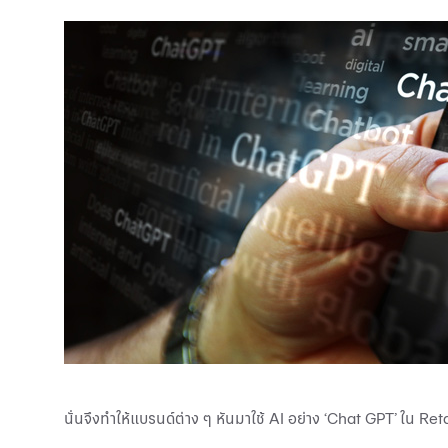
นั่นจึงทำให้แบรนด์ต่าง ๆ หันมาใช้ AI อย่าง ‘Chat GPT’ ใน Re