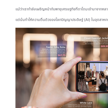
แม้ว่าเรากำลังเผชิญหน้ากับพายุเศรษฐกิจที่ถาโถมเข้ามาจาก
แต่นั่นทำให้ความตื่นตัวของโลกปัญญาประดิษฐ์ (AI) ในอุตสาหก