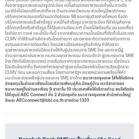
ทั้งอาหารสุขภาพและแปรรูปกระป๋อง แต่ในส่วนของอาหารแช่แข็งนั้น ชาวเมีย
นมาร์ยังไม่นิยมบริโภคเท่าที่ควร ด้านประเทศเวียดนาม ส่วนใหญ่มีพฤติกรรม
บริโภคอาหารปรุงเองที่บ้านมากถึงร้อยละ 98 ของกลุ่มตัวอย่างทั้งหมด ซึ่งมัก
บริโภคอาหารแช่แข็งสำเร็จรูป บะหมี่กึ่งสำเร็จรูป อาหารกระป๋อง ที่สำคัญคือการ
บริโภคเครื่องดื่มสำเร็จรูป ก็ได้รับความนิยม อาทิ น้ำผลไม้พร้อมดื่ม นม นมเปรี้ยว
โยเกิร์ต ชา กาแฟ และน้ำปั่น ทั้งนี้ จากการพัฒนาความเป็นเมืองที่เกิดขึ้นในประเทศ
CLMV ทำให้ร้านค้าปลีกจะเติบโตอย่างมาก และตลาดจะเกิดการขยายตัวจากการ
ลงทุนและภาคการท่องเที่ยว โดยเฉพาะเมืองเศรษฐกิจสำคัญ ทำให้ตลาด
อุตสาหกรรมอาหารยังมีช่องว่างให้กับผู้ประกอบการ SME ไทย นอกจากนี้ผู้
อำนวยการสถาบันอาหาร กระทรวงอุตสาหกรรม ยังแนะอีกว่า ผู้ประกอบการ SME
ไทย ที่ยังไม่มีประสบการณ์ อาจเริ่มต้นจากการเจาะตลาดแนวชายแดน เมื่อมีแนว
โน้มเติบโตมากขึ้น จึงค่อยทำการรุกเข้าสู่ตลาดในเมืองหลักเป็นการเรียนรู้ตลาด
CLMV ก่อน และลดความเสี่ยง โดยทางภาครัฐฯ หลายหน่วยงานพร้อมให้คำ
แนะนำและช่วยเหลือผู้ประกอบการ SME ชาวไทย
ธนาคารกรุงเทพ ใส่ใจให้บริการ
นักลงทุนในย่านอาเซียนด้วยบริการเพื่อนคู่คิด มิตรคู่บ้าน เรามีสาขาของ
ธนาคารอยู่ในย่านอาเซียน 9 สาขาใน 10 ประเทศเพื่อให้บริการท่าน สนใจ
ติดต่อ
ได้ที่ศูนย์
AEC Connect ชั้น 2 สำนักธุรกิจ ธนาคารกรุงเทพ สำนักงานใหญ่
อีเมล:
AECconnect@bbl.co.th
สายด่วน 1333