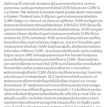
เมื่อไม่นานมานี้ นายยงวุฒิ เสาวพฤกษ์ ผู้อำนวยการสถาบันอาหาร กระทรวง
อุตสาหกรรม เผยข้อมูลการส่งออกอาหารไทยปี 2016 ไปยังประเทศ CLMV ใน
งาน Dinner Talk Seminar Executive meets private sector executives
in Eastern Thailand ในช่วง 5 ปีที่ผ่านมา มูลค่าการส่งออกอาหารไทยไปยัง
CLMV (กัมพูชา ลาว เมียนมาร์ และเวียดนาม) อยู่ที่ร้อยละ 15.94 ขณะที่มูลค่าการ
ส่งออกอาหารไทยไปยังอาเซียนอยู่ที่เพียงร้อยละ 9.19 ซึ่งในปี 2015 ที่ผ่านมานั้น
มูลค่าการส่งออกอาหารไทยไปยังอาเซียนคิดเป็นสัดส่วนร้อยละ 25.65 ของมูลค่า
การส่งออกทั้งหมด เมื่อเทียบกับมูลค่าการส่งออกอาหารไทยไป CLMV ที่มีการ
ขยายตัวจากปี 2015 มากถึงร้อยละ 16.95 นอกจากนี้เมียนมาร์เป็นประเทศที่ไทย
ส่งออกไปมากที่สุด ตามด้วยเวียดนาม กัมพูชา และ สปป.ลาว ที่น่าสนใจคือ มูลค่า
การส่งออกอาหารไทยไปยัง CLMV นั้นมีตัวเลขเพิ่มขึ้น เมื่อเทียบกับการส่งออก
ไปยังอาเซียน ทำให้ตลาด CLMV กลายเป็นตลาดใหม่ที่น่าสนใจ และมีความสำคัญ
กับผู้ประกอบการ SME ไทยในกลุ่มอุตสาหกรรมอาหาร โดยเฉพาะในกลุ่มของ
หมวดเครื่องดื่มและผลิตภัณฑ์นมของไทยที่มีตลาด CLMV เป็นตลาดหลักส่ง
ออก นอกจากนี้มีการคาดการณ์ว่าในปี 2016 หมวดน้ำผักผลไม้จะกลายเป็นสินค้า
ที่ขยายตัวได้ดี รวมถึงความต้องการอุปโภคบริโภคต่าง ๆ จากการศึกษา
พฤติกรรมของผู้บริโภคใน CLMV เกี่ยวกับการบริโภคอาหารแปรรูป โดยสถาบัน
อาหารเปิดเผยว่า ชาวกัมพูชาร้อยละ 35.2 นิยมทำอาหารด้วยตัวเองทุกวัน แต่
พฤติกรรมการบริโภคอาหารสำเร็จรูปยังไม่เป็นที่นิยม ด้านสปป.ลาว จากกลุ่ม
ตัวอย่างร้อยละ 97 มีพฤติกรรมการทำอาหารบริโภคเองเช่นเดียวกับชาวกัมพูชา
โดยมักรับประทานบะหมี่กึ่งสำเร็จรูปและอาหารแช่แข็ง 1-2 ครั้ง/สัปดาห์ และนิยม
บริโภคเครื่องดื่มสำเร็จรูปอย่างน้ำผลไม้พร้อมดื่ม เครื่องดื่ม ชา กาแฟ น้ำปั่น นม
พร้อมดื่ม นมเปรี้ยว และโยเกิร์ต สำหรับประเทศเมียนมาร์จากการสำรวจ พบว่า
กลุ่มตัวอย่างนิยมบริโภคอาหารแปรรูปจำพวกขนมขบเคี้ยว ถั่ว ธัญพืช ขนมปัง
กรอบ วุ้นเยลลี่ กุนเชียง หมูยอ แหนม หมูหยอง ผลไม้และผักแปรรูปต่าง ๆ รวม