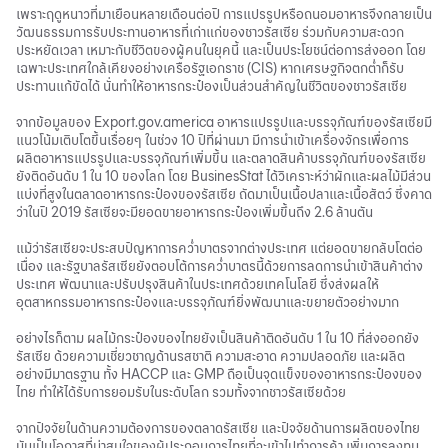
เพราะฤดูหนาวที่มาเยือนหลายเดือนต่อปี การแปรรูปหรือถนอมอาหารจึงกลายเป็น
วัฒนธรรมการรับประทานอาหารที่เก่าแก่ของชาวรัสเซีย ร่วมกับความสะดวก
ประหยัดเวลา เหมาะกับชีวิตของผู้คนในยุคนี้ และเป็นประโยชน์ต่อการส่งออก โดย
เฉพาะประเทศใกล้เคียงอย่างเครือรัฐเอกราช (CIS) หากเศรษฐกิจตกต่ำก็รับ
ประทานแก้ขัดได้ นั่นทำให้อาหารกระป๋องเป็นส่วนสำคัญในชีวิตของชาวรัสเซีย
จากข้อมูลของ Export.gov.america อาหารแปรรูปและบรรจุภัณฑ์ของรัสเซียมี
แนวโน้มเติบโตขึ้นเรื่อยๆ ในช่วง 10 ปีที่ผ่านมา มีการนำเข้าเครื่องจักรเพื่อการ
ผลิตอาหารแปรรูปและบรรจุภัณฑ์เพิ่มขึ้น และตลาดสินค้าบรรจุภัณฑ์ของรัสเซีย
ยังติดอันดับ 1 ใน 10 ของโลก โดย BusinesStat ได้วิเคราะห์ว่าผักและผลไม้มีส่วน
แบ่งที่สูงในตลาดอาหารกระป๋องของรัสเซีย ถัดมาเป็นเนื้อปลาและเนื้อสัตว์ ซึ่งคาด
ว่าในปี 2019 รัสเซียจะมียอดขายอาหารกระป๋องเพิ่มขึ้นถึง 2.6 ล้านตัน
แม้ว่ารัสเซียจะประสบปัญหาการคว่ำบาตรจากต่างประเทศ แต่ยอดขายกลับโตต่อ
เนื่อง และรัฐบาลรัสเซียยังตอบโต้การคว่ำบาตรนี้ด้วยการลดการนำเข้าสินค้าต่าง
ประเทศ พัฒนาและปรับปรุงสินค้าในประเทศด้วยเทคโนโลยี ซึ่งส่งผลให้
อุตสาหกรรมอาหารกระป๋องและบรรจุภัณฑ์ยิ่งพัฒนาและขยายตัวอย่างมาก
อย่างไรก็ตาม ผลไม้กระป๋องของไทยยังเป็นสินค้าติดอันดับ 1 ใน 10 ที่ส่งออกยัง
รัสเซีย ด้วยความเชี่ยวชาญด้านรสชาติ ความสะอาด ความปลอดภัย และผลิต
อย่างมีมาตรฐาน ทั้ง HACCP และ GMP ถือเป็นจุดแข็งของอาหารกระป๋องของ
ไทย ทำให้ได้รับการยอมรับในระดับโลก รวมทั้งจากชาวรัสเซียด้วย
จากปัจจัยในด้านความต้องการของตลาดรัสเซีย และปัจจัยด้านการผลิตของไทย
นับเป็นโอกาสที่น่าสนใจของผู้ประกอบการไทยที่จะเข้าไปทำการค้า เพิ่มการลงทุน