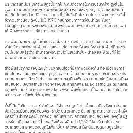
ประเทศจีนที่มีประชากรเพิ่มสูงขึ้นทุกปี ความต้องการในการบริโภคก็จะสูงขึ้นไป
ด้วย การพัฒนาการเกษตรเพื่อเพิ่มผลผลิตจึงเป็นสิ่งสำคัญ แต่จีนกลับมีพื้นที่
เป็นดินเค็มกว่า 1 ใน 10 ของประเทศ ซึ่งเป็นดินที่ไม่เหมาะกับการเพาะปลูกและมีน้ำ
จืดค่อนข้างน้อย ดังนั้น ในปี 1970 ทีมนักวิทยาศาสตร์จีนนำโดย Yuan
Longping บิดาแห่งข้าวพันธุ์ผสม จึงเริ่มพัฒนาพันธุ์ข้าวที่ทนความเค็มขึ้น เพื่อ
ให้เพียงพอต่อความต้องการของประชาชน
การพัฒนาสายพันธุ์นี้ได้ดำเนินต่อเนื่องมาหลายปี ผ่านการคัดเลือก ผสมข้ามสาย
พันธุ์ มีการตรวจสอบพันธุกรรมหลายต่อหลายครั้ง กระทั่งพบสายพันธุ์ที่ทนต่อ
ดินเค็มเค็มหรือด่าง สามารถเจริญเติบโตในเขตน้ำขึ้น - น้ำลง และพัฒนาให้ได้
ผลผลิตมากพอตามความต้องการ
ข้าวพันธุ์นี้ถูกทดสอบโดยนำไปปลูกในเมืองที่มีสภาพดินต่างกัน คือ เมืองคัชการ์
เขตปกครองตนเองซินเจียงอุยกูร์ เมืองต้าชิ่ง มณฑลเฮยหลงเจียง เมืองตงหยิง
มณฑลซานตง เมืองชิงต่าว มณฑลซานตง เมืองเวินโจว มณฑลเจ้อเจียง และเมือง
เหยียนอาน มณฑลส่านซี เพื่อทดสอบประสิทธิภาพ ผลผลิต รสชาติ และต้นทุนการ
ปลูกเพิ่มเติม ซึ่งคาดว่าการเพาะปลูกจะพลิกฟื้นพื้นที่เหล่านี้ให้อุดมสมบูรณ์ได้ และ
จะมีการศึกษาในพื้นที่อื่นๆ เพิ่มเติม
ทั้งนี้ ทีมนักวิทยาศาสตร์ สำนักงานวิจัยการปลูกข้าวในน้ำทะเล เมืองชิงเต่า ประเทศ
จีน ได้ร่วมมือกับบริษัทของชีค ซาอีด บิน อัคเหม็ด อัล มักทูม สมาชิกราชวงศ์แห่ง
นครดูไบ นำเทคนิคนี้ไปทดลองปลูกในพื้นที่ทะเลทรายที่แห้งแล้งของเมืองดูไบ รัฐ
อาหรับเอมิเรตส์ โดยใช้น้ำทะเล ซึ่งให้ผลผลิตกว่า 1,250 กิโลกรัมต่อไร่ และใน
อนาคตจะมีการทดลองปลูกในพื้นที่อื่นๆ เพื่อพัฒนาให้กลับมาอุดมสมบูรณ์และ
สร้างประโยชน์จากพื้นที่เหล่านั้น