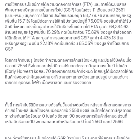
การใช้สิทธิประโยชน์ภายใต้ความตกลงการค้าเสรี (FTA) และ ภายใต้ระบบสิทธิ
พิเศษทางภาษีศุลกากรเป็นการทั่วไป (GSP) โดยในช่วง 11 เดือนของปี 2561
(ม.ค.-พ.ย.) มีมูลค่าการใช้สิทธิประโยชน์รวมอยู่ที่ 68,779.76 ล้านเหรียญสหรัฐ
เพิ่มขึ้น 15.71% โดยมีอัตราการใช้สิทธิประโยชน์อยู่ที่ 75.09% ของสินค้าที่ได้รับ
สิทธิทั้งหมด แบ่งเป็นมูลค่าการใช้สิทธิประโยชน์ภายใต้ FTA มูลค่า 64,344.63
ล้านเหรียญสหรัฐ เพิ่มขึ้น 15.29% คิดเป็นสัดส่วน 75.89% ของมูลค่าส่งออกที่
ได้สิทธิภายใต้ FTA และมูลค่าการส่งออกภายใต้ GSP มูลค่า 4,435.13 ล้าน
เหรียญสหรัฐ เพิ่มขึ้น 22.18% คิดเป็นสัดส่วน 65.05% ของมูลค่าที่ได้รับสิทธิ
GSP
โดยการค้ากับเปรู ไทยจัดทำความตกลงการค้าเสรีไทย-เปรู และมีผลใช้บังคับเมื่อ
ปลายปี 2554 ซึ่งไทยและเปรูได้มีการปรับลดอัตราภาษีศุลกากรเป็น 0 ไปแล้ว
(Early Harvest) ร้อยละ 70 ของรายการสินค้าทั้งหมด โดยเปรูได้เปิดตลาดให้กับ
สินค้าส่งออกสำคัญของไทย อาทิ อาหารทะเลกระป๋องและแปรรูป ยานยนต์บาง
รายการ อุปกรณ์ไฟฟ้า เม็ดพลาสติกและเครื่องจักรกล
ทั้งนี้ การค้ากับชิลีมีการขยายตัวเพิ่มขึ้นอย่างต่อเนื่อง หลังจากที่ความตกลงการ
ค้าเสรี ไทย-ชิลี มีผลใช้บังคับเมื่อปลายปี 2558 ซึ่งชิลีและไทยได้ลดภาษีศุลกากร
ระหว่างกันเหลือร้อยละ 0 ไปแล้ว ร้อยละ 90 ของรายการสินค้าทั้งหมด ส่วนที่
เหลืออีกร้อยละ 10 จะทยอยลดภาษีเหลือร้อยละ 0 ในปี 2563 และปี 2566
ขณะที่การใช้สิทธิประโยชน์ภายใต้ GSP ปัจจุบันมี 5 ประเทศที่ให้สิทธิประโยชน์กับ