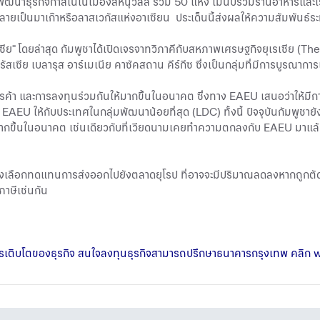
พัฒนาธุรกิจกาสิโนในเมืองสีหนุวิลล์ รวม 50 แห่ง ไม่นับรวมร้านอาหารและโร
ายเป็นมาเก๊าหรือลาสเวกัสแห่งอาเซียน ประเด็นนี้ส่งผลให้ความสัมพันธ์ระห
สเซีย" โดยล่าสุด กัมพูชาได้เปิดเจรจาทวิภาคีกับสหภาพเศรษฐกิจยุเรเซีย
ัสเซีย เบลารุส อาร์เมเนีย คาซัคสถาน คีร์กีซ ซึ่งเป็นกลุ่มที่มีการบูรณา
ารค้า และการลงทุนร่วมกันให้มากขึ้นในอนาคต ซึ่งทาง EAEU เสนอว่าให้มีก
่ EAEU ให้กับประเทศในกลุ่มพัฒนาน้อยที่สุด (LDC) ทั้งนี้ ปัจจุบันกัมพูช
มมากขึ้นในอนาคต เช่นเดียวกับที่เวียดนามเคยทำความตกลงกับ EAEU มาแล้ว 
นทางเลือกทดแทนการส่งออกไปยังตลาดยุโรป ที่อาจจะมีปริมาณลดลงหากถูกตัด
ภาษีเช่นกัน
่วงการเติบโตของธุรกิจ สนใจลงทุนธุรกิจสามารถปรึกษาธนาคารกรุงเทพ คลิก
w