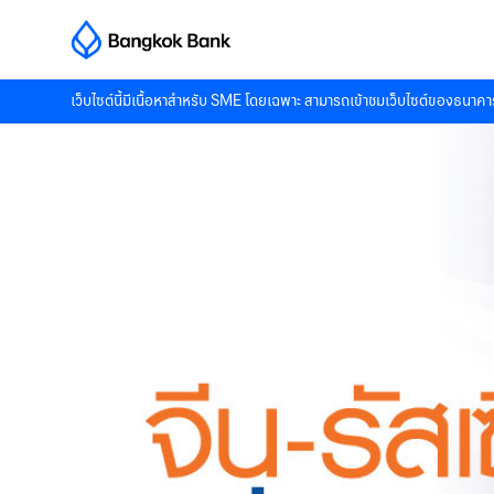
เว็บไซต์นี้มีเนื้อหาสำหรับ SME โดยเฉพาะ สามารถเข้าชมเว็บไซต์ของธนาคาร