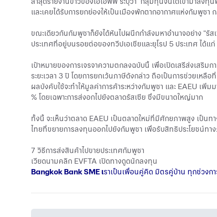
ล่าสุดรายงานข่าวของเอเอฟพี ระบุว่า กลุ่มทุนจีนได้เข้ามาลงทุน
และเคยได้รับการยกย่องให้เป็นเมืองพักตากอากาศแห่งกัมพูชา กล
ขณะเดียวกันกัมพูชาก็ยังได้หันไปผนึกกำลังมหาอำนาจอย่าง "รั
ประเทศที่อยู่บนรอยต่อของทวีปเอเชียและยุโรป 5 ประเทศ ได้แก่ ร
เป้าหมายของการเจรจาความตกลงฉบับนี้ เพื่อเปิดเสรีส่งเสริมก
ระยะเวลา 3 ปี โดยการยกเว้นภาษีดังกล่าว ถือเป็นการช่วยเหลือที
ผลบังคับใช้จะทำให้มูลค่าการค้าระหว่างกัมพูชา และ EAEU เพิ่
% โดยเฉพาะการส่งอกไปยังตลาดรัสเซีย ซึ่งมีขนาดใหญ่มาก
ทั้งนี้ จะเห็นว่าตลาด EAEU เป็นตลาดใหม่ที่มีศักยภาพสูง เป็
ไทยที่ขยายการลงทุนออกไปยังกัมพูชา เพื่อรับสิทธิประโยชน์ทาง
7 วิธีการส่งสินค้าไปขายประเทศกัมพูชา
เวียดนามคลิก EVFTA เปิดทางดูดนักลงทุน
Bangkok Bank SME
เ
ราเป็นเพื่อนคู่คิด มิตรคู่บ้าน ทุกช