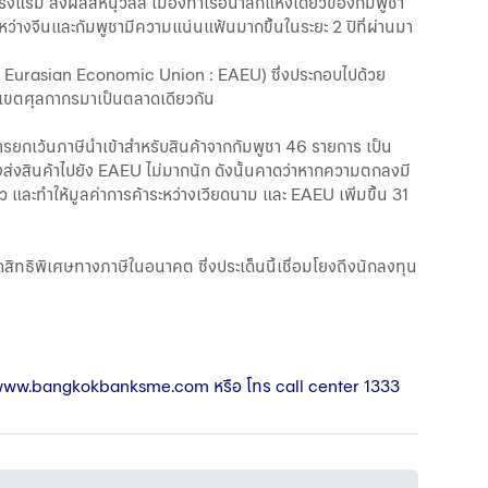
งแรม ส่งผลสีหนุวิลล์ เมืองท่าเรือน้ำลึกแห่งเดียวของกัมพูชา
ว่างจีนและกัมพูชามีความแน่นแฟ้นมากขึ้นในระยะ 2 ปีที่ผ่านมา
 (The Eurasian Economic Union : EAEU) ซึ่งประกอบไปด้วย
การเขตศุลกากรมาเป็นตลาดเดียวกัน
ารยกเว้นภาษีนำเข้าสำหรับสินค้าจากกัมพูชา 46 รายการ เป็น
ายังส่งสินค้าไปยัง EAEU ไม่มากนัก ดังนั้นคาดว่าหากความตกลงมี
และทำให้มูลค่าการค้าระหว่างเวียดนาม และ EAEU เพิ่มขึ้น 31
สิทธิพิเศษทางภาษีในอนาคต ซึ่งประเด็นนี้เชื่อมโยงถึงนักลงทุน
ww.bangkokbanksme.com
หรือ โทร call center 1333