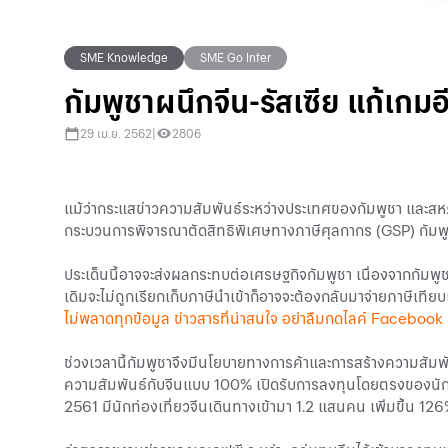
SME Knowledge
SME Go Inter
กัมพูชาผนึกจีน-รัสเซีย แก้เกมอ
29 เม.ย. 2562
|
2806
แม้ว่ากระแสข่าวความสัมพันธ์ระหว่างประเทศของกัมพูชา และสหภาพ
กระบวนการพิจารณาตัดสิทธิพิเศษทางภาษีศุลกากร (GSP) กัมพ
ประเด็นนี้อาจจะส่งผลกระทบต่อเศรษฐกิจกัมพูชา เนื่องจากกัมพูชา
เดิมจะไม่ถูกเรียกเก็บภาษีนำเข้าก็อาจจะต้องกลับมาจ่ายภาษีเทีย
ไม่พลาดทุกข้อมูล ข่าวสารที่น่าสนใจ อย่าลืมกดไลค์
Facebook
ช่วงเวลานี้กัมพูชาจึงมีนโยบายทางการค้าและการสร้างความสัมพ
ความสัมพันธ์กับจีนแบบ 100% เปิดรับการลงทุนโดยตรงของนักลง
2561 มีนักท่องเที่ยวจีนเดินทางเข้ามา 1.2 แสนคน เพิ่มขึ้น 12