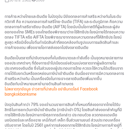
30 เม.ย. 2562
|
2069
การค้าระหว่างไทยและอินเดีย ในปัจจุบัน มีข้อตกลงการค้าเสรีระหว่างกันในระดับ
ทวิภาคี คือ ความตกลงการค้าเสรีไทย-อินเดีย (TIFA) และระดับภูมิภาค คือความ
ตกลงการค้าเสรีอาเซียน-อินเดีย (AIFTA) โดยนับเป็นโอกาสดีที่ผู้ผลิตและผู้ส่ง
ออกของไทย SMEs ของไทยต้องพิจารณาว่าจะใช้สิทธิประโยชน์ภายใต้กรอบความ
ตกลง TIFTA หรือ AIFTA โดยพิจารณาจากกรอบความตกลงที่ให้สิทธิประโยชน์
สูงสุด หรือมีเงื่อนไขถิ่นกำเนิดสินค้าที่สอดคล้องกับรูปแบบการผลิตสินค้าและ
การค้าของตน เพื่อขยายโอกาสส่งออกไปยังตลาดอินเดีย
อินเดียเป็นตลาดที่น่าจับตามองทั้งในเชิงขนาดและกำลังซื้อ เป็นจุดหมายปลายทาง
ของประเทศต่างๆ ที่ต้องการเข้าไปเบียดแย่งส่วนแบ่งตลาดจากผู้ผลิตภายใน
ประเทศของอินเดีย ซึ่งในส่วนของผู้ประกอบการไทย ควรจะใช้ความได้เปรียบจาก
การได้รับยกเว้นหรือลดหย่อนภาษีนำเข้าอินเดีย อันเนื่องจากการมีความตกลงการ
ค้าเสรีระหว่างกัน เป็นเครื่องมือในการเจาะตลาดอินเดียเพิ่มมากขึ้น
อินเดียกับเป้าหมายมหาอำนาจด้านสินค้าเกษตร
ไม่พลาดทุกข้อมูล ข่าวสารที่น่าสนใจ อย่าลืมกดไลค์
Facebook
bangkokbanksme
ปัจจุบันสินค้ากว่า 79% ของจำนวนรายการสินค้าทั้งหมดที่ส่งออกจากไทยได้รับ
สิทธิในการยกเว้นภาษีนำเข้าอินเดีย (ภาษีนำเข้า 0%) โดยสินค้าส่งออกสำคัญที่มี
การใช้สิทธิประโยชน์ทางภาษีศุลกากรดังกล่าว ประกอบด้วย ลวดทองแดงเจือ
มอนิเตอร์และเครื่องฉาย เคมีภัณฑ์ เหล็ก ชิ้นส่วนยานยนต์ ส่วนประกอบเครื่อง
ปรับอากาศ โดยในปี 2561 มูลค่าการส่งออกภายใต้สิทธิประโยชน์ทางการค้าอยู่ที่