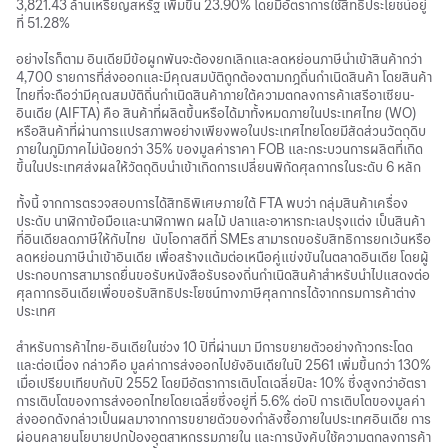
3,821.43 ล้านเหรียญสหรัฐ เพิ่มขึ้น 23.90% โดยมีอัตราการใช้สิทธิประโยชน์อยู่
ที่ 51.28%
อย่างไรก็ตาม อินเดียมีข้อผูกพันจะต้องยกเลิกและลดหย่อนภาษีนำเข้าสินค้ากว่า
4,700 รายการที่ส่งออกและมีคุณสมบัติถูกต้องตามกฎถิ่นกำเนิดสินค้า โดยสินค้า
ไทยที่จะถือว่ามีคุณสมบัติถิ่นกำเนิดสินค้าภายใต้ความตกลงการค้าเสรีอาเซียน-
อินเดีย (AIFTA) คือ สินค้าที่ผลิตขึ้นหรือได้มาทั้งหมดภายในประเทศไทย (WO)
หรือสินค้าที่ผ่านการแปรสภาพอย่างเพียงพอในประเทศไทยโดยมีสัดส่วนวัตถุดิบ
ภายในภูมิภาคไม่น้อยกว่า 35% ของมูลค่าราคา FOB และกระบวนการผลิตที่เกิด
ขึ้นในประเทศส่งผลให้วัตถุดิบนำเข้าเกิดการเปลี่ยนพิกัดศุลกากรในระดับ 6 หลัก
ทั้งนี้ จากการตรวจสอบการได้สิทธิพิเศษภายใต้ FTA พบว่า กลุ่มสินค้าเครื่อง
ประดับ นาฬิกาข้อมือและนาฬิกาพก ผลไม้ ปลาและอาหารทะเลปรุงแต่ง เป็นสินค้า
ที่อินเดียลดภาษีให้กับไทย นับโอกาสดีที่ SMEs สามารถขอรับสิทธิการยกเว้นหรือ
ลดหย่อนภาษีนำเข้าอินเดีย เพื่อสร้างแต้มต่อเหนือคู่แข่งขันในตลาดอินเดีย โดยผู้
ประกอบการสามารถยื่นขอรับหนังสือรับรองถิ่นกำเนิดสินค้าสำหรับนำไปแสดงต่อ
ศุลกากรอินเดียเพื่อขอรับสิทธิประโยชน์ทางภาษีศุลกากรได้จากกรมการค้าต่าง
ประเทศ
สำหรับการค้าไทย-อินเดียในช่วง 10 ปีที่ผ่านมา มีการขยายตัวอย่างก้าวกระโดด
และต่อเนื่อง กล่าวคือ มูลค่าการส่งออกไปยังอินเดียในปี 2561 เพิ่มขึ้นกว่า 130%
เมื่อเปรียบเทียบกับปี 2552 โดยมีอัตราการเติบโตเฉลี่ยปีละ 10% ซึ่งสูงกว่าอัตรา
การเติบโตของการส่งออกไทยโดยเฉลี่ยซึ่งอยู่ที่ 5.6% ต่อปี การเติบโตของมูลค่า
ส่งออกดังกล่าวเป็นผลมาจากการขยายตัวของกำลังซื้อภายในประเทศอินเดีย การ
ผ่อนคลายนโยบายปกป้องอุตสาหกรรมภายใน และการบังคับใช้ความตกลงการค้า