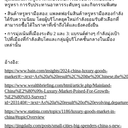
หรูหรา การรับประทานอาหารระดับหรู และกิจกรรมพิเศษ
• สินค้าหรูหรามือสอง: แพลตฟอร์มสินค้าหรูหรามือสองกำลัง
ได้รับความนิยม โดยผู้บริโภคยุคใหม่กำลังยอมรับตัวเลือกที่
สามารถซื้อได้ในราคาที่เข้าถึงได้และยังคงยั่งยืน
• การมุ่งเน้นที่เมืองระดับ 2 และ 3: แบรนด์ต่างๆ กำลังมุ่งเป้า
ไปที่เมืองที่กำลังเติบโตและกลุ่มผู้บริโภคชั้นกลางในเมือง
เหล่านั้น
อ้างอิง:
https://www.bain.com/insights/2024-china-luxury-goods-
market/#:~:text=As%20a%20result%2C%20the%20Chinese,the%20
https://www.wealthbriefing.com/html/article.php/Mainland-
China%E2%80%99s-Luxury-Market-Poised-For-Growth-
%E2%80%93-Survey?
id=203140#:~:text=As%20a%20result%20of%20evolving,depart
https://www.statista.com/topics/1186/luxury-goods-market-in-
china/#topicOverview
https://jingdaily.com/posts/small-cities-big-spenders-china-s-new-