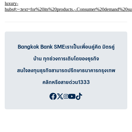
luxury-
hubs#:~:text=for%20its%20products.-,Consumer%20demand%20s
Bangkok Bank SMEเราเป็นเพื่อนคู่คิด มิตรคู่
บ้าน ทุกช่วงการเติบโตของธุรกิจ
สนใจลงทุนธุรกิจสามารถปรึกษาธนาคารกรุงเทพ
คลิกหรือสายด่วน1333