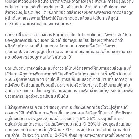
เติบโตอย่างต่อเนื่อง ซึ่งน่าจะมาจากความหวาดกลัวโรคระบาดและการรับรู้เกี่ยวกับ
ระดับของความไวต่อสิ่งกระตุ้นของผิวหนัง และไม่เพียงแต่การเติบโตของเวช
สำอางจะอยู่ในระดับสูง แต่ประเภทของเวชสำอางยังมีอิทธิพลอย่างมากด้วยซึ่งถูก
ผลักดันจากสรรพคุณที่อ้างว่าได้รับการทดสอบแล้วและได้รับการพิสูจน์
ประสิทธิภาพอย่างดีแล้วของแบรนด์ต่าง ๆ
นอกจากนี้ จากการสำรวจของ Euromonitor International ยังพบว่าผู้บริโภค
ของภูมิภาคเอเชียตะวันออกเฉียงใต้เชื่อว่าคุณประโยชน์ของเวชสำอางดีกว่า
ผลิตภัณฑ์ความงามที่นำเสนอทางเลือกแบบมาตรฐานซี่งเน้นย้ำถึงการ
เปลี่ยนแปลงของกลุ่มผู้บริโภคต่อผลิตภัณฑ์ที่บริสุทธิ์และอ่อนโยนกว่าที่เกินกว่า
ความต้องการส่วนบุคคลและโรคโควิด 19
ขณะเดียวกัน การตัดส่วนผสมที่อาจจะให้โทษได้กรุยทางให้กับการรวมส่วนผสมที่
ได้รับการพิสูจน์ทางวิทยาศาสตร์ไว้ในผลิตภัณฑ์บำรุง ดูและและฟื้นฟูผิว โดยในปี
2565 อุตสาหกรรมความงามได้เห็นการเปลี่ยนแปลงที่มากขึ้นกับเทรนด์การดูแล
หนังศีรษะซึ่งส่วนผสมที่ยอดเยี่ยมต่าง ๆ ในผลิตภัณฑ์บำรุงผิวได้ขยายไปสู่กลุ่ม
สินค้าอื่น ๆ เช่น การใช้แชมพูที่มีส่วนผสมของคาเฟอีนสำหรับบำรุงหนังศีรษะเพื่อ
บรรเทาการหลุดร่วงของเส้นผม เป็นต้น
แม้ว่าอุตสาหกรรมความงามของภูมิภาคเอเชียตะวันออกเฉียงใต้จะมุ่งสู่เทรนด์
ของการใช้สินค้าที่มีคุณภาพดีมากขึ้น แต่ ส่วนผสมที่บริสุทธิ์มีแนวโน้มที่จะมีราคา
อยู่ในระดับกลางถึงสูงซึ่งจากผลสำรวจระบุว่า 28%-35% ของผู้บริโภคชาว
อินโดนีเซียและไทยตามลำดับเต็มใจจะจ่ายมากขึ้น 10-20% สำหรับสูตรส่วนผสม
แบบธรรมชาติ นอกจากนั้น 28% และ 31% ของผู้บริโภคชาวอินโดนีเซียและไทย
ตามลำดับ เต็มใจจะจ่ายมากขึ้น 10-20% สำหรับสูตรทางวิทยาศาสตร์ซึ่งนอกจาก