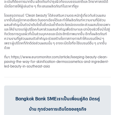
จะเป็นที่ต้องการมากขึ้น ผลิตภัณฑ์บำรุงผิวทั้งแบบธรรมชาติและวิทยาศาสตร์ได้
เปิดโอกาสให้ผู้เล่นต่าง ๆ ที่จะเสนอผลิตภัณฑ์ในราคาที่สูง
โดยสรุปเทรนด์ ‘Clean beauty’ ได้ส่งเสริมความตระหนักรู้เกี่ยวกับส่วนผสม
มากขึ้นในภูมิภาคเอเชียตะวันออกเฉียงใต้และทำให้ผลิตภัณฑ์ความงามที่มีส่วน
ผสมสำคัญเป็นตัวนำเติบโตขึ้นซึ่งเน้นย้ำถึงประโยชน์ของแต่ละส่วนผสมโดยเฉพาะ
และให้อำนาจแก่ผู้บริโภคค้นหาส่วนผสมสำคัญเพื่อรักษาและปกป้องผิวซึ่งนำไปสู่
กิจวัตรการดูแลผิวที่เป็นส่วนบุคคลและมีประสิทธิภาพมากขึ้น อีกทั้งผลิตภัณฑ์
ความงามที่ชูส่วนผสมตัวสำคัญจะช่วยสร้างโอกาสทางการค้าให้แบรนด์ใหม่ ๆ
เพราะผู้บริโภคที่ภักดีต่อส่วนผสมนั้น ๆ อาจจะเปิดใจที่จะใช้แบรนด์อื่น ๆ มากขึ้น
ด้วย
ที่มา: https://www.euromonitor.com/article/keeping-beauty-clean-
paving-the-way-for-skinification-dermocosmetics-and-ingredient-
led-beauty-in-southeast-asia
Bangkok Bank SMEเราเป็นเพื่อนคู่คิด มิตรคู่
บ้าน ทุกช่วงการเติบโตของธุรกิจ