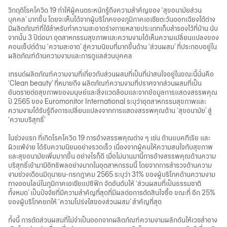
วิกฤติโรคโควิด 19 ทำให้ผู้คนตระหนักรู้ถึงความสำคัญของ ‘สุขอนามัยส่วน
บุคคล’ มากขึ้น โดยจะเห็นได้จากผู้บริโภคของภูมิภาคเอเชียตะวันออกเฉียงใต้ต่าง
มีผลิตภัณฑ์ที่ใช้สำหรับทำความสะอาดร่างกายหลายประเภทเก็บสำรองไว้ที่บ้าน นับ
จากนั้น 3 ปีต่อมา อุตสาหกรรมสุขภาพและความงามได้เห็นความเปลี่ยนแปลงของ
คอนเซ็ปต์ด้าน ‘ความสะอาด’ สู่ความนิยมที่มากขึ้นด้าน ‘ส่วนผสม’ ที่ประกอบอยู่ใน
ผลิตภัณฑ์ด้านความงามและการดูแลส่วนบุคคล
เทรนด์ผลิตภัณฑ์ความงามที่เกี่ยวกับส่วนผสมที่เป็นที่น่าสนใจอยู่ในขณะนี้นั่นคือ
‘Clean beauty’ ที่หมายถึง ผลิตภัณฑ์ความงามที่ปราศจากส่วนผสมที่เป็น
อันตรายต่อสุขภาพของมนุษย์และสิ่งแวดล้อมและจากข้อมูลการแสดงสรรพคุณ
ปี 2565 ของ Euromonitor International ระบุว่าอุตสาหกรรมสุขภาพและ
ความงามได้รับรู้ถึงการเปลี่ยนแปลงจากการแสดงสรรพคุณด้าน ‘สุขอนามัย’ สู่
‘ความบริสุทธิ์’
ในช่วงแรก ที่เกิดโรคโควิด 19 การอ้างสรรพคุณต่าง ๆ เช่น ต้านแบคทีเรีย และ
ผิวแพ้ง่าย ได้รับความนิยมอย่างรวดเร็ว เนื่องจากผู้คนให้ความสนใจกับสุขภาพ
และสุขอนามัยเพิ่มมากขึ้น อย่างไรก็ดี เมื่อไม่นานมานี้การอ้างสรรพคุณด้านความ
บริสุทธิ์เข้ามามีอิทธิพลอย่างมากในอุตสาหกรรมนี้ โดยจากการสำรวจด้านความ
งามช่วงเดือนมิถุนายน-กรกฎาคม 2565 ระบุว่า 31% ของผู้บริโภคด้านความงาม
ทางออนไลน์ในภูมิภาคเอเชียแปซิฟิก จัดอันดับให้ ‘ส่วนผสมที่เป็นธรรมชาติ
ทั้งหมด’ เป็นปัจจัยที่มีความสำคัญที่สุดที่มีผลต่อการตัดสินใจซื้อ ขณะที่ อีก 25%
ของผู้บริโภคยกให้ ‘ความโปร่งใสของส่วนผสม’ สำคัญที่สุด
ทั้งนี้ การตัดส่วนผสมที่ไม่จำเป็นออกจากผลิตภัณฑ์ความงามผลักดันให้เวชสำอาง