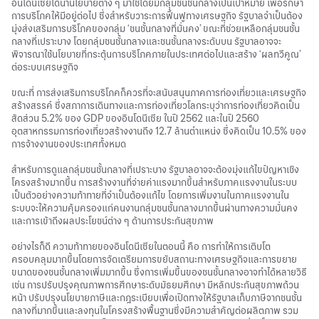
อินโดนีเซียได้นำนโยบายต่าง ๆ มาใช้โดยมีกลุ่มชนชั้นกลางเป็นเป้าหมาย เพื่อรักษา
การบริโภคให้มีอยู่ต่อไป ซึ่งสำหรับวาระการฟื้นฟูทางเศรษฐกิจ รัฐบาลจำเป็นต้อง
มุ่งส่งเสริมการบริโภคของกลุ่ม ‘ชนชั้นกลางที่มั่นคง’ ขณะที่ช่วยเหลือกลุ่มชนชั้น
กลางที่เปราะบาง โดยกลุ่มชนชั้นกลางและชนชั้นกลางระดับบน รัฐบาลอาจจะ
พิจารณาใช้นโยบายที่กระตุ้นการบริโภคภายในประเทศต่อไปและสร้าง ‘ผลทวีคูณ’
ต่อระบบเศรษฐกิจ
ขณะที่ การส่งเสริมการบริโภคก็ควรที่จะสนับสนุนภาคการท่องเที่ยวและเศรษฐกิจ
สร้างสรรค์ ซึ่งสภาการเดินทางและการท่องเที่ยวโลกระบุว่าการท่องเที่ยวคิดเป็น
สัดส่วน 5.2% ของ GDP ของอินโดนีเซีย ในปี 2562 และในปี 2560
อุตสาหกรรมการท่องเที่ยวสร้างงานถึง 12.7 ล้านตำแหน่ง ซึ่งคิดเป็น 10.5% ของ
การจ้างงานของประเทศทั้งหมด
สำหรับการดูแลกลุ่มชนชั้นกลางที่เปราะบาง รัฐบาลอาจจะต้องมุ่งแก้ไขปัญหาเชิง
โครงสร้างมากขึ้น การสร้างงานที่จ่ายค่าแรงมากขึ้นสำหรับภาคแรงงานในระบบ
เป็นตัวอย่างความท้าทายที่จำเป็นต้องแก้ไข โดยการเพิ่มงานในภาคแรงงานใน
ระบบจะให้ความคุ้มครองแก่คนงานกลุ่มชนชั้นกลางมากขึ้นผ่านทางความมั่นคง
และการเข้าถึงผลประโยชน์ต่าง ๆ ด้านการประกันสุขภาพ
อย่างไรก็ดี ความท้าทายของอินโดนีเซียในตอนนี้ คือ การทำให้การเติบโต
ครอบคลุมมากขึ้นโดยการจัดเตรียมการขยับสถานะทางเศรษฐกิจและการขยาย
ขนาดของชนชั้นกลางเพิ่มมากขึ้น ซึ่งการเพิ่มขึ้นของชนชั้นกลางอาจทำได้หลายวิธี
เช่น การปรับปรุงคุณภาพการศึกษาระดับมัธยมศึกษา มีหลักประกันสุขภาพถ้วน
หน้า ปรับปรุงนโยบายภาษีและกฎระเบียบเพื่อเปิดทางให้รัฐบาลเก็บภาษีจากชนชั้น
กลางที่มากขึ้นและลงทุนในโครงสร้างพื้นฐานซึ่งมีความสำคัญต่อผลิตภาพ รวม