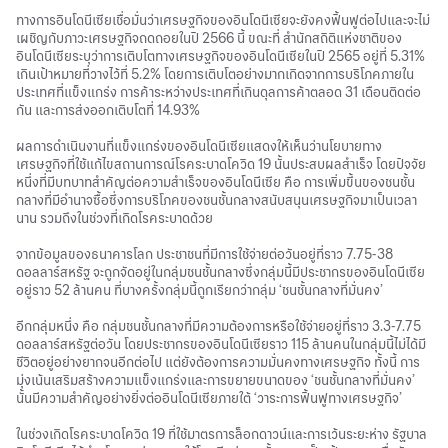
ทางการอินโดนีเซียเชื่อมั่นว่าเศรษฐกิจของอินโดนีเซียจะยังคงฟื้นฟูต่อไปและจะไม่
เผชิญกับภาวะเศรษฐกิจถดถอยในปี 2566 นี้ ขณะที่ สำนักสถิติแห่งชาติของ
อินโดนีเซียระบุว่าการเติบโตทางเศรษฐกิจของอินโดนีเซียในปี 2565 อยู่ที่ 5.31%
เกินเป้าหมายที่วางไว้ที่ 5.2% โดยการเติบโตอย่างมากเกิดจากการบริโภคภายใน
ประเทศที่แข็งแกร่ง การค้าระหว่างประเทศที่เกินดุลการค้าตลอด 31 เดือนติดต่อ
กัน และการส่งออกเติบโตที่ 14.93%
ผลการดำเนินงานที่แข็งแกร่งของอินโดนีเซียแสดงให้เห็นว่านโยบายทาง
เศรษฐกิจที่ใช้แก้ไขสถานการณ์โรคระบาดโควิด 19 นั้นประสบผลสำเร็จ โดยปัจจัย
หนึ่งที่มีบทบาทสำคัญต่อความสำเร็จของอินโดนีเซีย คือ การเพิ่มขึ้นของชนชั้น
กลางที่มีอำนาจซื้อซึ่งการบริโภคของชนชั้นกลางสนับสนุนเศรษฐกิจมาเป็นเวลา
นาน รวมถึงในช่วงที่เกิดโรคระบาดด้วย
จากข้อมูลของธนาคารโลก ประชาชนที่มีการใช้จ่ายต่อวันอยู่ที่ราว 7.75-38
ดอลลาร์สหรัฐ จะถูกจัดอยู่ในกลุ่มชนชั้นกลางซึ่งกลุ่มนี้มีประชากรของอินโดนีเซีย
อยู่ราว 52 ล้านคน ที่บางครั้งกลุ่มนี้ถูกเรียกว่ากลุ่ม ‘ชนชั้นกลางที่มั่นคง’
อีกกลุ่มหนึ่ง คือ กลุ่มชนชั้นกลางที่มีความต้องการหรือใช้จ่ายอยู่ที่ราว 3.3-7.75
ดอลลาร์สหรัฐต่อวัน โดยประชากรของอินโดนีเซียราว 115 ล้านคนในกลุ่มนี้ไม่ได้มี
ชีวิตอยู่อย่างยากจนอีกต่อไป แต่ยังต้องการความมั่นคงทางเศรษฐกิจ ทั้งนี้ การ
มุ่งเน้นเสริมสร้างความแข็งแกร่งและการขยายขนาดของ ‘ชนชั้นกลางที่มั่นคง’
นั้นมีความสำคัญอย่างยิ่งต่ออินโดนีเซียภายใต้ ‘วาระการฟื้นฟูทางเศรษฐกิจ’
ในช่วงเกิดโรคระบาดโควิด 19 ที่ใช้มาตรการล็อกดาวน์และการเว้นระยะห่าง รัฐบาล