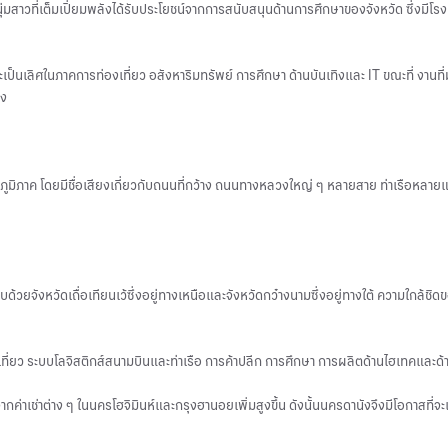
วที่เต็มเปี่ยมพลังได้รับประโยชน์จากการสนับสนุนด้านการศึกษาของจังหวัด ซึ่งมีโรง
เป็นเลิศในภาคการท่องเที่ยว อสังหาริมทรัพย์ การศึกษา ด้านบันเทิงและ IT ขณะที่ งานที่
ูง
ิภาค โดยมีชื่อเสียงเกี่ยวกับถนนที่กว้าง ถนนทางหลวงใหญ่ ๆ หลายสาย ท่าเรือหลายแห่ง
ยจังหวัดเถื่อเทียนเว้ซึ่งอยู่ทางเหนือและจังหวัดกว๋างนามซึ่งอยู่ทางใต้ ความใกล้ชิดขอ
องเที่ยว ระบบโลจิสติกส์สนามบินและท่าเรือ การค้าปลีก การศึกษา การผลิตด้านไฮเทคและด้
กค่าเช่าต่าง ๆ ในนครโฮจิมินห์และกรุงฮานอยเพิ่มสูงขึ้น ดังนั้นนครดานังจึงมีโอกาสที่จะ