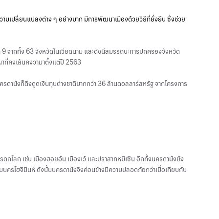
วามเปลี่ยนแปลงต่าง ๆ อย่างมาก มีการพัฒนาเมืองด้วยวิธีที่ยั่งยืน ซึ่งช่วย
บที่ 9 จากทั้ง 63 จังหวัดในเวียดนาม และดัชนีสมรรถนะการปกครองจังหวัด
าที่คงเส้นคงวามาตั้งแต่ปี 2563
นครดานังก็ดึงดูดเงินทุนต่างชาติมากกว่า 36 ล้านดอลลาร์สหรัฐ จากโครงการ
งมรดกโลก เช่น เมืองฮอยอัน เมืองเว้ และปราสาทหมีเซิน อีกทั้งนครดานังยัง
บกับนครโฮจิมินห์ ดังนั้นนครดานังจึงค่อนข้างมีความปลอดภัยกว่าเมื่อเทียบกับ