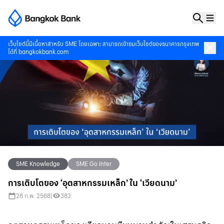
เว็บไซต์นี้มีเนื้อหาสำหรับ SME โดยเฉพาะ สามารถเข้าชมเว็บไซต์ของธนาคารกรุงเทพ
ได้ที่
bangkokbank.com
SME Knowledge
SME Go Inter
การเติบโตของ ‘อุตสาหกรรมเหล็ก’ ใน ‘เวียดนาม’
28 ก.พ. 2568
|
382