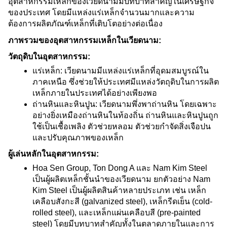
อุตสาหกรรมเหล็กของเวียดนามมีบทบาทสำคัญในเศรษฐกิจ
ของประเทศ โดยมีแหล่งแร่เหล็กจำนวนมากและความ
ต้องการผลิตภัณฑ์เหล็กที่เติบโตอย่างต่อเนื่อง 
ภาพรวมของอุตสาหกรรมเหล็กในเวียดนาม:
วัตถุดิบในอุตสาหกรรม:
แร่เหล็ก: เวียดนามมีแหล่งแร่เหล็กที่อุดมสมบูรณ์ใน
ภาคเหนือ ซึ่งช่วยให้ประเทศมีแหล่งวัตถุดิบในการผลิต
เหล็กภายในประเทศได้อย่างเพียงพอ
ถ่านหินและหินปูน: เวียดนามพึ่งพาถ่านหิน โดยเฉพาะ
อย่างยิ่งเหมืองถ่านหินในท้องถิ่น ถ่านหินและหินปูนถูก
ใช้เป็นเชื้อเพลิง ตัวช่วยหลอม ตัวช่วยกำจัดสิ่งเจือปน
และปรับคุณภาพของเหล็ก
ผู้เล่นหลักในอุตสาหกรรม:
Hoa Sen Group, Ton Dong A และ Nam Kim Steel 
เป็นผู้ผลิตเหล็กชั้นนำของเวียดนาม ยกตัวอย่าง Nam 
Kim Steel เป็นผู้ผลิตสินค้าหลายประเภท เช่น เหล็ก
เคลือบสังกะสี (galvanized steel), เหล็กรีดเย็น (cold-
rolled steel), และเหล็กแผ่นเคลือบสี (pre-painted 
steel) โดยมีบทบาทสำคัญทั้งในตลาดภายในและการ