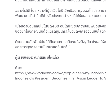
ตัวแทนด้านสันติภาพภายนอกภูมิภาคเอเชียตะวันออกเฉียงใต้ม
อย่างไรก็ดี ในระหว่างที่ผู้นำอินโดนีเซียเยือนกรุงมอสโก ประธา
พัฒนาการที่น่ายินดีสำหรับประเทศต่าง ๆ ที่ได้รับผลกระทบจากราค
เมื่อมองย้อนกลับไปในปี 2488 อินโดนีเซียมีความสัมพันธ์เชิงประว
ของยุทโธปกรณ์นับตั้งแต่รถหุ้มเกราะไปจนถึงเครื่องบินขับไล่ต่
ด้วยความสัมพันธ์อันดีที่สืบสานจากอดีตจนถึงปัจจุบัน ส่งผลให้กา
ของการยุติสงครามในอนาคตอันใกล้นี้
ผู้เรียบเรียง: ณภัสสร มีไผ่แก้ว
ที่มา:
https://www.voanews.com/a/explainer-why-indonesia
Indonesia’s President Becomes First Asian Leader to V