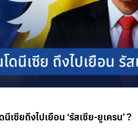
ีเซียถึงไปเยือน ‘รัสเซีย-ยูเครน’ ?