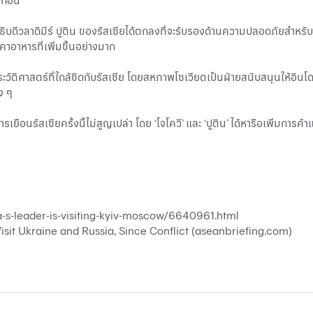
าก่อน
นาธิบดีวลาดิมีร์ ปูติน ของรัสเซียได้ตกลงที่จะรับรองด้านความปลอดภัยสำหรั
าอาหารที่เพิ่มขึ้นอย่างมาก
ัติศาสตร์ที่ใกล้ชิดกับรัสเซีย โดยสหภาพโซเวียตเป็นฝ่ายสนับสนุนให้อินโดนี
าง ๆ
รเยือนรัสเซียครั้งนี้ไม่สูญเปล่า โดย ‘โจโควี’ และ ‘ปูติน’ ได้หารือเพิ่มก
-s-leader-is-visiting-kyiv-moscow/6640961.html
isit Ukraine and Russia, Since Conflict (aseanbriefing.com)