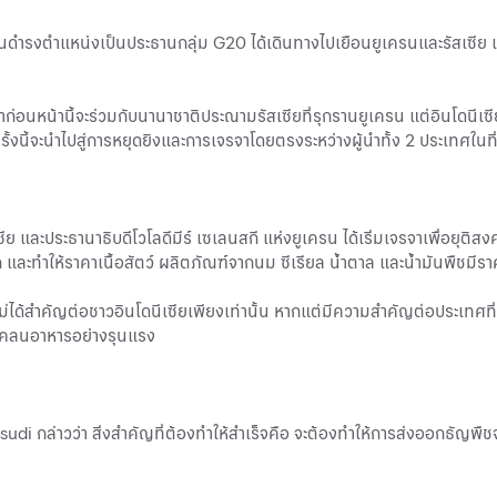
ุบันดำรงตำแหน่งเป็นประธานกลุ่ม G20 ได้เดินทางไปเยือนยูเครนและรัสเซีย เ
าก่อนหน้านี้จะร่วมกับนานาชาติประณามรัสเซียที่รุกรานยูเครน แต่อินโดนีเซีย
ั้งนี้จะนำไปสู่การหยุดยิงและการเจรจาโดยตรงระหว่างผู้นำทั้ง 2 ประเทศในที
สเซีย และประธานาธิบดีโวโลดีมีร์ เซเลนสกี แห่งยูเครน ได้เริ่มเจรจาเพื่อยุ
และทำให้ราคาเนื้อสัตว์ ผลิตภัณฑ์จากนม ซีเรียล น้ำตาล และน้ำมันพืชมีราค
ี้ไม่ได้สำคัญต่อชาวอินโดนีเซียเพียงเท่านั้น หากแต่มีความสำคัญต่อประเทศท
แคลนอาหารอย่างรุนแรง
i กล่าวว่า สิ่งสำคัญที่ต้องทำให้สำเร็จคือ จะต้องทำให้การส่งออกธัญพืช