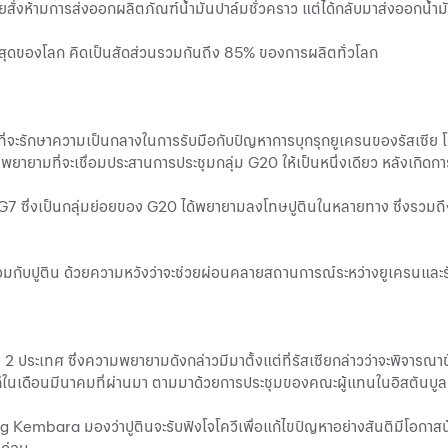
ีเซียสั่งห้ามการส่งออกผลิตภัณฑ์น้ำมันปาล์มชั่วคราว แต่ได้กลับมาส่งออกน้ำ
ญ่ที่สุดของโลก คิดเป็นสัดส่วนรวมกันถึง 85% ของการผลิตทั่วโลก
ที่จะรักษาความเป็นกลางในการรับมือกับปัญหาการบุกรุกยูเครนของรัสเซีย โ
ยายามที่จะเชื่อมประสานการประชุมกลุ่ม G20 ให้เป็นหนึ่งเดียว หลังเกิดกา
7 ซึ่งเป็นกลุ่มย่อยของ G20 ได้พยายามลงโทษปูตินในหลายทาง ซึ่งรวมถึ
ร้อมกับปูติน ด้วยความหวังว่าจะช่วยผ่อนคลายสถานการณ์ระหว่างยูเครนและรัส
 2 ประเทศ ซึ่งความพยายามดังกล่าวมีมาตั้งแต่ที่รัสเซียกล่าวว่าจะพิจารณ
นเดือนมีนาคมที่ผ่านมา ตามมาด้วยการประชุมของคณะผู้แทนในอิสตันบูล แต่
ng Kembara มองว่าปูตินจะรับฟังโจโควีเพื่อแก้ไขปัญหาอย่างสันติมีโอกาสน้