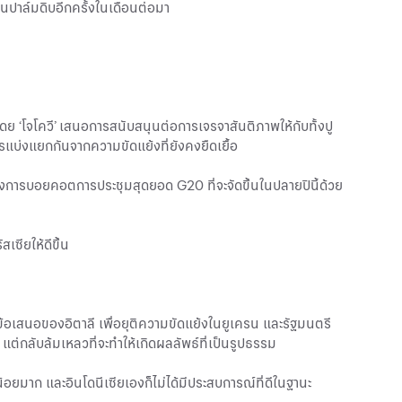
มันปาล์มดิบอีกครั้งในเดือนต่อมา
ดย ‘โจโควี’ เสนอการสนับสนุนต่อการเจรจาสันติภาพให้กับทั้งปู
รแบ่งแยกกันจากความขัดแย้งที่ยังคงยืดเยื้อ
งการบอยคอตการประชุมสุดยอด G20 ที่จะจัดขึ้นในปลายปีนี้ด้วย
เซียให้ดีขึ้น
าข้อเสนอของอิตาลี เพื่อยุติความขัดแย้งในยูเครน และรัฐมนตรี
กลับล้มเหลวที่จะทำให้เกิดผลลัพธ์ที่เป็นรูปธรรม
อยมาก และอินโดนีเซียเองก็ไม่ได้มีประสบการณ์ที่ดีในฐานะ