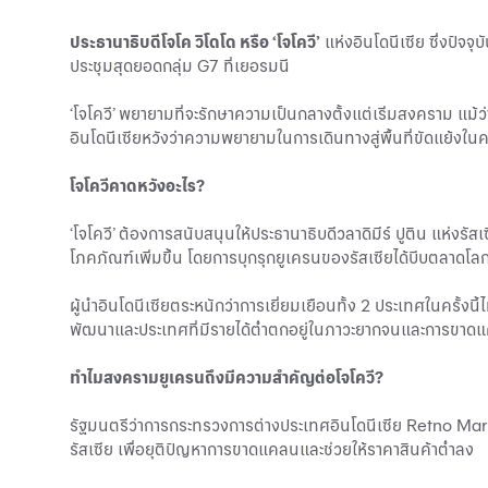
ประธานาธิบดีโจโค วิโดโด หรือ ‘โจโควี’
แห่งอินโดนีเซีย ซึ่งปัจจ
ประชุมสุดยอดกลุ่ม G7 ที่เยอรมนี
‘โจโควี’ พยายามที่จะรักษาความเป็นกลางตั้งแต่เริ่มสงคราม แม้ว่
อินโดนีเซียหวังว่าความพยายามในการเดินทางสู่พื้นที่ขัดแย้งในคร
โจโควีคาดหวังอะไร?
‘โจโควี’ ต้องการสนับสนุนให้ประธานาธิบดีวลาดิมีร์ ปูติน แห่งรั
โภคภัณฑ์เพิ่มขึ้น โดยการบุกรุกยูเครนของรัสเซียได้บีบตลาดโลก 
ผู้นำอินโดนีเซียตระหนักว่าการเยี่ยมเยือนทั้ง 2 ประเทศในครั้งน
พัฒนาและประเทศที่มีรายได้ต่ำตกอยู่ในภาวะยากจนและการขาด
ทำไมสงครามยูเครนถึงมีความสำคัญต่อโจโควี?
รัฐมนตรีว่าการกระทรวงการต่างประเทศอินโดนีเซีย Retno Marsud
รัสเซีย เพื่อยุติปัญหาการขาดแคลนและช่วยให้ราคาสินค้าต่ำลง