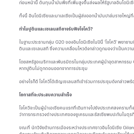
ก่อนหน้านี้ ต้นทุนน้ำมันพืชที่เพิ่มสูงขึ้นส่งผลให้รัฐบาลอินโดน
ทั้งนี้ อินโดนีเซียและมาเลเซียเป็นผู้ส่งออกน้ำมันปาล์มรายให
ทำไมปูตินและเซเลนสกีอาจรับฟังโจโควี?
ในฐานะประธานกลุ่ม G20 ของอินโดนีเซียในปีนี้ ‘โจโควี’ พยายาม
ตินและเซเลนสกี ซึ่งความเคลื่อนไหวดังกล่าวถูกมองว่าเป็นความพ
โดยสหรัฐอเมริกาและพันธมิตรในกลุ่มประเทศผู้นำอุตสาหกรรม G
หากปูตินไม่ถูกถอนออกจากการประชุม
อย่างไรก็ดี โจโควีได้เชิญเซเลนสกีเข้าร่วมการประชุมดังกล่าวพ
โอกาสที่จะประสบความสำเร็จ
โจโควีจะเป็นผู้นำเอเชียคนแรกที่เดินทางไปยังประเทศสงครามทั้ง
ว่าการกระทรวงต่างประเทศของยูเครนและรัสเซียพบปะกันในตุรกีใ
ขณะที่ นักวิจัยด้านการเมืองระหว่างประเทศชาวอินโดนีเซีย Gila