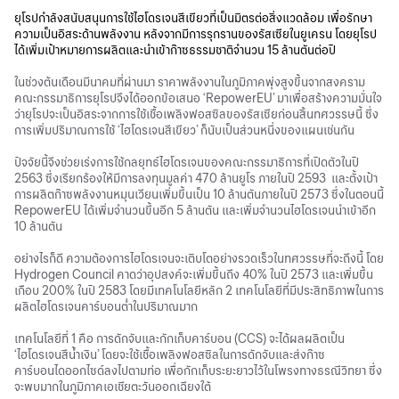
ยุโรปกำลังสนับสนุนการใช้ไฮโดรเจนสีเขียวที่เป็นมิตรต่อสิ่งแวดล้อม เพื่อรักษา
ความเป็นอิสระด้านพลังงาน หลังจากมีการรุกรานของรัสเซียในยูเครน โดยยุโรป
ได้เพิ่มเป้าหมายการผลิตและนำเข้าก๊าซธรรมชาติจำนวน 15 ล้านตันต่อปี
ในช่วงต้นเดือนมีนาคมที่ผ่านมา ราคาพลังงานในภูมิภาคพุ่งสูงขึ้นจากสงคราม
คณะกรรมาธิการยุโรปจึงได้ออกข้อเสนอ ‘RepowerEU’ มาเพื่อสร้างความมั่นใจ
ว่ายุโรปจะเป็นอิสระจากการใช้เชื้อเพลิงฟอสซิลของรัสเซียก่อนสิ้นทศวรรษนี้ ซึ่ง
การเพิ่มปริมาณการใช้ ‘ไฮโดรเจนสีเขียว’ ก็นับเป็นส่วนหนึ่งของแผนเช่นกัน
ปัจจัยนี้จึงช่วยเร่งการใช้กลยุทธ์ไฮโดรเจนของคณะกรรมาธิการที่เปิดตัวในปี
2563 ซึ่งเรียกร้องให้มีการลงทุนมูลค่า 470 ล้านยูโร ภายในปี 2593 และตั้งเป้า
การผลิตก๊าซพลังงานหมุนเวียนเพิ่มขึ้นเป็น 10 ล้านตันภายในปี 2573 ซึ่งในตอนนี้
RepowerEU ได้เพิ่มจำนวนขึ้นอีก 5 ล้านตัน และเพิ่มจำนวนไฮโดรเจนนำเข้าอีก
10 ล้านตัน
อย่างไรก็ดี ความต้องการไฮโดรเจนจะเติบโตอย่างรวดเร็วในทศวรรษที่จะถึงนี้ โดย
Hydrogen Council คาดว่าอุปสงค์จะเพิ่มขึ้นถึง 40% ในปี 2573 และเพิ่มขึ้น
เกือบ 200% ในปี 2583 โดยมีเทคโนโลยีหลัก 2 เทคโนโลยีที่มีประสิทธิภาพในการ
ผลิตไฮโดรเจนคาร์บอนต่ำในปริมาณมาก
เทคโนโลยีที่ 1 คือ การดักจับและกักเก็บคาร์บอน (CCS) จะได้ผลผลิตเป็น
‘ไฮโดรเจนสีน้ำเงิน’ โดยจะใช้เชื้อเพลิงฟอสซิลในการดักจับและส่งก๊าซ
คาร์บอนไดออกไซด์ลงไปตามท่อ เพื่อกักเก็บระยะยาวไว้ในโพรงทางธรณีวิทยา ซึ่ง
จะพบมากในภูมิภาคเอเชียตะวันออกเฉียงใต้