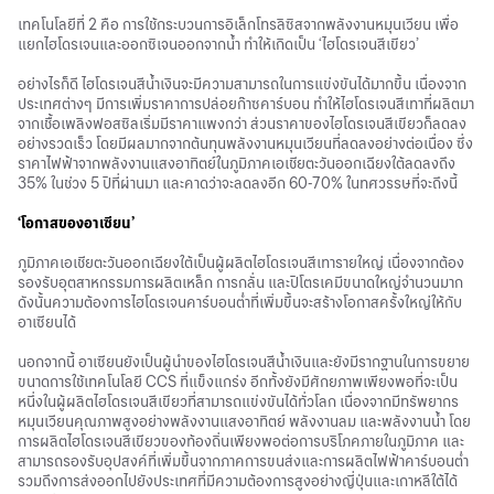
เทคโนโลยีที่ 2 คือ การใช้กระบวนการอิเล็กโทรลิซิสจากพลังงานหมุนเวียน เพื่อ
แยกไฮโดรเจนและออกซิเจนออกจากน้ำ ทำให้เกิดเป็น ‘ไฮโดรเจนสีเขียว’
อย่างไรก็ดี ไฮโดรเจนสีน้ำเงินจะมีความสามารถในการแข่งขันได้มากขึ้น เนื่องจาก
ประเทศต่างๆ มีการเพิ่มราคาการปล่อยก๊าซคาร์บอน ทำให้ไฮโดรเจนสีเทาที่ผลิตมา
จากเชื้อเพลิงฟอสซิลเริ่มมีราคาแพงกว่า ส่วนราคาของไฮโดรเจนสีเขียวก็ลดลง
อย่างรวดเร็ว โดยมีผลมากจากต้นทุนพลังงานหมุนเวียนที่ลดลงอย่างต่อเนื่อง ซึ่ง
ราคาไฟฟ้าจากพลังงานแสงอาทิตย์ในภูมิภาคเอเชียตะวันออกเฉียงใต้ลดลงถึง
35% ในช่วง 5 ปีที่ผ่านมา และคาดว่าจะลดลงอีก 60-70% ในทศวรรษที่จะถึงนี้
‘โอกาสของอาเซียน’
ภูมิภาคเอเชียตะวันออกเฉียงใต้เป็นผู้ผลิตไฮโดรเจนสีเทารายใหญ่ เนื่องจากต้อง
รองรับอุตสาหกรรมการผลิตเหล็ก การกลั่น และปิโตรเคมีขนาดใหญ่จำนวนมาก
ดังนั้นความต้องการไฮโดรเจนคาร์บอนต่ำที่เพิ่มขึ้นจะสร้างโอกาสครั้งใหญ่ให้กับ
อาเซียนได้
นอกจากนี้ อาเซียนยังเป็นผู้นำของไฮโดรเจนสีน้ำเงินและยังมีรากฐานในการขยาย
ขนาดการใช้เทคโนโลยี CCS ที่แข็งแกร่ง อีกทั้งยังมีศักยภาพเพียงพอที่จะเป็น
หนึ่งในผู้ผลิตไฮโดรเจนสีเขียวที่สามารถแข่งขันได้ทั่วโลก เนื่องจากมีทรัพยากร
หมุนเวียนคุณภาพสูงอย่างพลังงานแสงอาทิตย์ พลังงานลม และพลังงานน้ำ โดย
การผลิตไฮโดรเจนสีเขียวของท้องถิ่นเพียงพอต่อการบริโภคภายในภูมิภาค และ
สามารถรองรับอุปสงค์ที่เพิ่มขึ้นจากภาคการขนส่งและการผลิตไฟฟ้าคาร์บอนต่ำ
รวมถึงการส่งออกไปยังประเทศที่มีความต้องการสูงอย่างญี่ปุ่นและเกาหลีใต้ได้