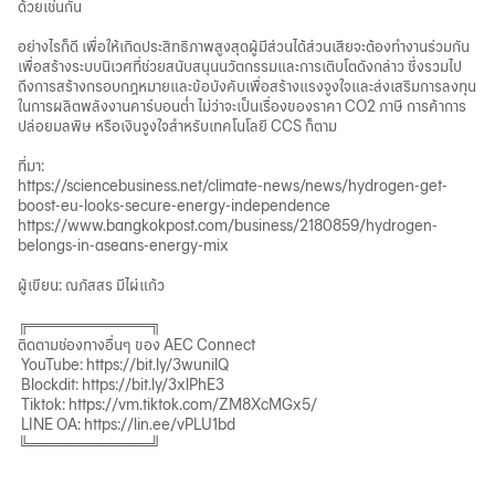
ด้วยเช่นกัน
อย่างไรก็ดี เพื่อให้เกิดประสิทธิภาพสูงสุดผู้มีส่วนได้ส่วนเสียจะต้องทำงานร่วมกัน
เพื่อสร้างระบบนิเวศที่ช่วยสนับสนุนนวัตกรรมและการเติบโตดังกล่าว ซึ่งรวมไป
ถึงการสร้างกรอบกฎหมายและข้อบังคับเพื่อสร้างแรงจูงใจและส่งเสริมการลงทุน
ในการผลิตพลังงานคาร์บอนต่ำ ไม่ว่าจะเป็นเรื่องของราคา CO2 ภาษี การค้าการ
ปล่อยมลพิษ หรือเงินจูงใจสำหรับเทคโนโลยี CCS ก็ตาม
ที่มา:
https://sciencebusiness.net/climate-news/news/hydrogen-get-
boost-eu-looks-secure-energy-independence
https://www.bangkokpost.com/business/2180859/hydrogen-
belongs-in-aseans-energy-mix
ผู้เขียน: ณภัสสร มีไผ่แก้ว
╔═══════════╗
ติดตามช่องทางอื่นๆ ของ AEC Connect
YouTube: https://bit.ly/3wunilQ
Blockdit: https://bit.ly/3xlPhE3
Tiktok: https://vm.tiktok.com/ZM8XcMGx5/
LINE OA: https://lin.ee/vPLU1bd
╚═══════════╝