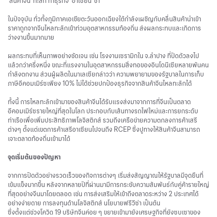
‘สินค้าจีน’ ทะลัก ทำธุรกิจ ‘อาเซียน’ ช้ำ
ในปัจจุบัน ทั่วทั้งภูมิภาคเอเชียตะวันออกเฉียงใต้กำลังเผชิญกับคลื่นสินค้านำเข้า
ราคาถูกจากจีนไหลทะลักเข้าท่วมอุตสาหกรรมท้องถิ่น ส่งผลกระทบและเกิดการ
ว่างงานขึ้นมากมาย
ผลกระทบที่เห็นภาพอย่างชัดเจน เช่น โรงงานเซรามิกใน จ.ลำปาง ที่ปิดตัวลงไป
แล้วกว่าครึ่งหนึ่ง ขณะที่แรงงานในอุตสาหกรรมสิ่งทอของอินโดนีเซียหลายพันคน
กำลังตกงาน ส่วนผู้ผลิตในมาเลเซียกล่าวว่า ความพยายามของรัฐบาลในการเก็บ
ภาษีอีคอมเมิร์ซเพียง 10% ไม่ได้ช่วยปกป้องธุรกิจจากสินค้าจีนไหลทะลักได้
ทั้งนี้ การไหลทะลักเข้ามาของสินค้าจีนได้รับแรงส่งมาจากการที่จีนเป็นตลาด
อีคอมเมิร์ซรายใหญ่ที่สุดในโลก ประกอบกับเส้นทางรถไฟใหม่และการยกระดับ
ท่าเรือเพื่อเพิ่มประสิทธิภาพโลจิสติกส์ รวมถึงเครือข่ายความตกลงการค้าเสรี
ต่างๆ ตั้งแต่เขตการค้าเสรีอาเซียนไปจนถึง RCEP ซึ่งปูทางให้สินค้าจีนสามารถ
เจาะตลาดท้องถิ่นเข้ามาได้
จุดเริ่มต้นของปัญหา
จากการปิดตัวอย่างรวดเร็วของกิจการต่างๆ เริ่มส่งสัญญาณให้รัฐบาลมีจุดยืนที่
เข้มแข็งมากขึ้น หลังจากหลายปีที่ผ่านมามีการกระชับความสัมพันธ์กับคู่ค้ารายใหญ่
ที่สุดอย่างจีนมาโดยตลอด เช่น การส่งเสริมให้เข้าถึงตลาดระหว่าง 2 ประเทศได้
อย่างง่ายดาย การลงทุนด้านโลจิสติกส์ นโยบายฟรีวีซ่า เป็นต้น
ซึ่งตั้งแต่ช่วงโควิด 19 บริษัทจีนค่อย ๆ ขยายเข้ามายังเศรษฐกิจที่ยังซบเซาของ