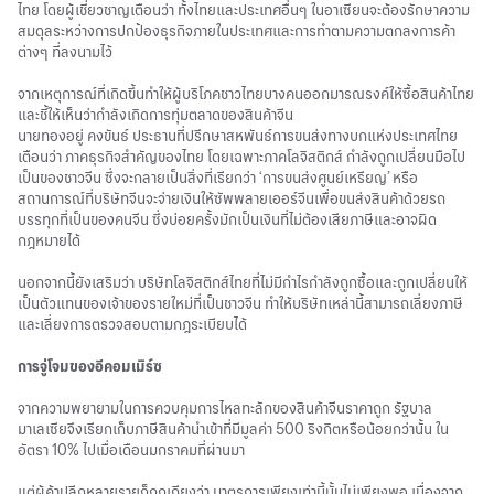
ไทย โดยผู้เชี่ยวชาญเตือนว่า ทั้งไทยและประเทศอื่นๆ ในอาเซียนจะต้องรักษาความ
สมดุลระหว่างการปกป้องธุรกิจภายในประเทศและการทำตามความตกลงการค้า
ต่างๆ ที่ลงนามไว้
จากเหตุการณ์ที่เกิดขึ้นทำให้ผู้บริโภคชาวไทยบางคนออกมารณรงค์ให้ซื้อสินค้าไทย
และชี้ให้เห็นว่ากำลังเกิดการทุ่มตลาดของสินค้าจีน
นายทองอยู่ คงขันธ์ ประธานที่ปรึกษาสหพันธ์การขนส่งทางบกแห่งประเทศไทย
เตือนว่า ภาคธุรกิจสำคัญของไทย โดยเฉพาะภาคโลจิสติกส์ กำลังถูกเปลี่ยนมือไป
เป็นของชาวจีน ซึ่งจะกลายเป็นสิ่งที่เรียกว่า ‘การขนส่งศูนย์เหรียญ’ หรือ
สถานการณ์ที่บริษัทจีนจะจ่ายเงินให้ซัพพลายเออร์จีนเพื่อขนส่งสินค้าด้วยรถ
บรรทุกที่เป็นของคนจีน ซึ่งบ่อยครั้งมักเป็นเงินที่ไม่ต้องเสียภาษีและอาจผิด
กฎหมายได้
นอกจากนี้ยังเสริมว่า บริษัทโลจิสติกส์ไทยที่ไม่มีกำไรกำลังถูกซื้อและถูกเปลี่ยนให้
เป็นตัวแทนของเจ้าของรายใหม่ที่เป็นชาวจีน ทำให้บริษัทเหล่านี้สามารถเลี่ยงภาษี
และเลี่ยงการตรวจสอบตามกฎระเบียบได้
การจู่โจมของอีคอมเมิร์ซ
จากความพยายามในการควบคุมการไหลทะลักของสินค้าจีนราคาถูก รัฐบาล
มาเลเซียจึงเรียกเก็บภาษีสินค้านำเข้าที่มีมูลค่า 500 ริงกิตหรือน้อยกว่านั้น ใน
อัตรา 10% ไปเมื่อเดือนมกราคมที่ผ่านมา
แต่ผู้ค้าปลีกหลายรายก็ถกเถียงว่า มาตรการเพียงเท่านี้นั้นไม่เพียงพอ เนื่องจาก