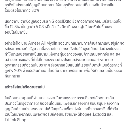
ธุรกิจในประเทศได้สูญเสียยอดขายให้แก่ธุรกิจออนไลน์ที่ขนส่งสินค้าจากจีน
โดยตรงไปมากถึง 30%
นอกจากนี้ จากข้อมูลของบริษัท GlobalData ยังคาดว่าภาคอีคอมเมิร์ซจะเติบโต
ขึ้น 12.8% เป็นมูลค่า 5.03 หมื่นล้านริงกิต เนื่องจากผู้บริโภคหันไปซื้อของ
ออนไลน์มากขึ้น
อย่างไรก็ดี นาย Ameer Ali Mydin รองนายกสมาคมการค้าปลีกมาเลเซียรู้สึกผิด
หวังอย่างมากกับรัฐบาล เนื่องจากไม่สามารถบังคับใช้กฎระเบียบได้อย่างเข้มงวด
ทำให้มาเลเซียกลายเป็นสนามแห่งการทุ่มตลาดของสินค้าที่เกินมาจากจีน และยัง
กล่าวว่าการขนส่งที่ทำได้โดยตรงจากต่างประเทศส่งผลกระทบอย่างมากต่อ
อุตสาหกรรมท้องถิ่นในประเทศ จึงอยากสนับสนุนให้เรียกเก็บภาษีแบบอัตราคงที่
สูงถึง 20% สำหรับสินค้าออนไลน์ที่มาจากต่างประเทศ เพื่อให้เกิดความเป็นธรรม
กับทุกฝ่าย
สร้างสิ่งใหม่หรือตายจากไป
ในเดือนกรกฎาคมที่ผ่านมา แรงงานในภาคอุตสาหกรรมสิ่งทอได้ออกมาเดิน
ประท้วงในกรุงจาการ์ตา ของอินโดนีเซีย เพื่อเรียกร้องการสนับสนุน หลังจากที่
สูญเสียส่วนแบ่งการตลาดไปให้กับธุรกิจเครื่องนุ่งห่มและสิ่งทอของจีนที่กำลัง
เติบโตอย่างมากบนแพลตฟอร์มอีคอมเมิร์ซอย่าง Shopee, Lazada และ
TikTok Shop