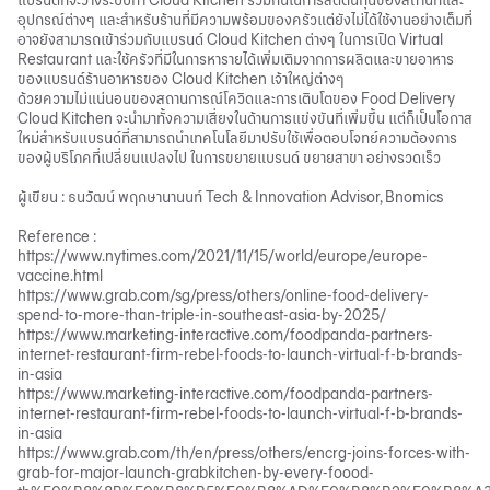
แบรนด์ที่จะวางระบบทำ Cloud Kitchen ร่วมกันในการลดต้นทุนของสถานที่และ
อุปกรณ์ต่างๆ และสำหรับร้านที่มีความพร้อมของครัวแต่ยังไม่ได้ใช้งานอย่างเต็มที่
อาจยังสามารถเข้าร่วมกับแบรนด์ Cloud Kitchen ต่างๆ ในการเปิด Virtual
Restaurant และใช้ครัวที่มีในการหารายได้เพิ่มเติมจากการผลิตและขายอาหาร
ของแบรนด์ร้านอาหารของ Cloud Kitchen เจ้าใหญ่ต่างๆ
ด้วยความไม่แน่นอนของสถานการณ์โควิดและการเติบโตของ Food Delivery
Cloud Kitchen จะนำมาทั้งความเสี่ยงในด้านการแข่งขันที่เพิ่มขึ้น แต่ก็เป็นโอกาส
ใหม่สำหรับแบรนด์ที่สามารถนำเทคโนโลยีมาปรับใช้เพื่อตอบโจทย์ความต้องการ
ของผู้บริโภคที่เปลี่ยนแปลงไป ในการขยายแบรนด์ ขยายสาขา อย่างรวดเร็ว
ผู้เขียน : ธนวัฒน์ พฤกษานานนท์ Tech & Innovation Advisor, Bnomics
Reference :
https://www.nytimes.com/2021/11/15/world/europe/europe-
vaccine.html
https://www.grab.com/sg/press/others/online-food-delivery-
spend-to-more-than-triple-in-southeast-asia-by-2025/
https://www.marketing-interactive.com/foodpanda-partners-
internet-restaurant-firm-rebel-foods-to-launch-virtual-f-b-brands-
in-asia
https://www.marketing-interactive.com/foodpanda-partners-
internet-restaurant-firm-rebel-foods-to-launch-virtual-f-b-brands-
in-asia
https://www.grab.com/th/en/press/others/encrg-joins-forces-with-
grab-for-major-launch-grabkitchen-by-every-foood-