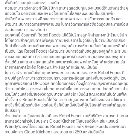
พื้นที่ครัวและอุปกรณ์ต่างๆ ร่วมกัน
ความสามารถดังกล่าวทำให้บริษัทฯ สามารถลดต้นทุนของแบรนด์ร้านอาหารต่างๆ
ของตนได้ นอกจากนี้บริษัทฯ ยังได้นำเทคโนโลยีและระบบอัตโนมัติมาเพิ่ม
ประสิทธิภาพของการผลิตและตรวจคุณภาพอาหาร การจัดการระบบครัว และ
พัฒนาระบบการจัดการซัพพลายเชน ในการจัดการการสั่งซื้อวัตถุดิบและการเชื่อม
ต่อกับระบบการขนส่งสินค้า
นอกจากนี้ ด้วยการที่ Rebel Foods ไม่ได้ให้บริการลูกค้าผ่านทางหน้าร้าน บริษัท
ได้ให้ความสำคัญกับการเพิ่มคุณภาพของบริการในจุดอื่นๆ ไม่ว่าจะเป็นการเสนอ
สินค้าที่ตรงกับความต้องการเฉพาะของลูกค้า การให้ความมั่นใจในคุณภาพสินค้า
เป็นต้น โดย Rebel Foods ได้พัฒนาระบบการจัดเก็บข้อมูลของลูกค้าและระบบ
การเสนอแนะสินค้า ที่สามารถเสนอเมนูอาหารที่ตรงกับความต้องการของลูกค้า
ตั้งแต่ต้น และสามารถเสนอแพ็คเกจอาหารโดยเฉพาะสำหรับลูกค้าแต่ละรายเช่น
รายการอาหารไดเอ็ต โดยเฉพาะสำหรับลูกค้าแต่ละคน เป็นต้น
ในการสร้างความมั่นใจในคุณภาพและความสะอาดของอาหาร Rebel Foods มี
ระบบให้ลูกค้าสามารถตรวจสอบกระบวนการผลิตและแหล่งที่มาของวัตถุดิบ โดย
ลูกค้าเพียงสแกน QR Code ที่ติดไปกับกล่อง ก็จะรู้ได้ว่าคนปรุงอาหารมีอุณหภูมิ
ร่างกายเท่าไหร่ อาหารผ่านขั้นตอนการฆ่าเชื้อและมาตรฐานความปลอดภัยอะไรบ้าง
รวมไปถึงแหล่งที่มาของวัตถุดิบมาจากแหล่งใด เป็นต้น ขณะเดียวกันในด้านแพ็ค
เก็จจิ้ง ทาง Rebel Foods ก็ได้ให้ความสำคัญอย่างมากในเรื่องของการใช้แพค
เกจจิ้งที่เป็นมิตรกับสิ่งแวดล้อม ซึ่งก็เป็นหนึ่งในสิ่งที่ผู้บริโภคให้ความสำคัญมาก
ขึ้นเรื่อยๆ
ด้วยองค์ความรู้และเทคโนโลยีของ Rebel Foods ทำให้บริษัทฯ สามารถนำความ
สามารถดังกล่าวไปรับบริหาร Cloud Kitchen ให้แบรนด์อื่นๆ เช่น แบรนด์
Wendy’s เองก็ได้ร่วมมือกับ Rebel Foods และให้ Rebel Foods ช่วยพัฒนา
ระบบจัดการ Cloud Kitchen และขยายสาขา 250 แห่งในอินเดีย