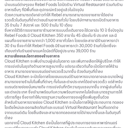
นำแบรนด์ต่างๆของ Rebel Foods ไปเปิดร้าน Virtual Restaurant ร่วมกับร้าน
อาหารอื่นๆ ที่มีพื้นที่และอุปกรณ์ครัวอยู่แล้วในปัจจุบัน
ด้วยความสามารถดังกล่าวทำให้ Rebel สามารถสามารถขยายสาขาได้อย่าง
รวดเร็วในต้นทุนที่ต่ำกว่าเชนร้านอาหารทั่วไป โดยบริษัทฯสามารถเปิดร้านอาหาร
35 ร้านใน 7 สัปดาห์ และ 500 ร้านใน 10 เดือน
ซึ่งหากใช้วิธีการขยายสาขาร้านอาหารแบบดั้งเดิมอาจจะใช้เวลานับ 10 ปี ซึ่งปัจจุบัน
Rebel Foods มี Cloud Kitchen 350 สาขาใน 45 เมืองใน 6 ประเทศ และมี
แผนที่จะขยายสาขามากกว่า 1,000 สาขาทั่วโลก โดยแต่ละสาขามีร้านอาหารกว่า
30 ร้าน ซึ่งจะทำให้ Rebel Foods มีร้านอาหารกว่า 30,000 ร้านทั่วโลกซึ่งจะ
เกือบเท่ากับร้านอย่างแมคโดนัลด์ที่มีอยู่ประมาณ 39,000 ร้าน
ความเสี่ยงและโอกาสของร้านอาหาร
Cloud Kitchen จะเพิ่มจำนวนผู้เล่นในตลาด และเพิ่มทางเลือกให้ผู้บริโภค ทำให้
การแข่งขันในธุรกิจด้านอาหารสูงมากขึ้น แต่ขณะเดียวกันก็จะเปิดโอกาสให้ร้าน
อาหาร สามารถขยายแบรนด์อย่างรวดเร็วมากขึ้น ด้วยต้นทุนที่ต่ำลง
Cloud Kitchen จะเปิดโอกาสโดยเชนแบรนด์ร้านอาหารขนาดกลางและขนาดใหญ่
สามารถขยายร้านไปในพื้นที่ต่างๆ ทั้งในและต่างประเทศได้อย่างรวดเร็ว แต่สำหรับ
แบรนด์รายย่อยนั่นหมายถึง การแข่งขันที่ทวีความรุนแรงมากขึ้น จากผู้เล่นทั้งใน
และต่างประเทศ ซึ่งเข้ามาพร้อมกับความพร้อมทางเทคโนโลยีและมาตรฐานการให้
บริการที่สูง ซึ่งอาจทำให้มาตรฐานความต้องการของผู้ซื้อเพิ่มสูงขึ้นด้วย
สำหรับร้านอาหารรายย่อย Cloud Kitchen จะเป็นโอกาสให้ผู้ประกอบการ ทดลอง
ไอเดียใหม่และออกผลิตภัณฑ์และแบรนด์ Virtual Restaurant ใหม่ที่แตกต่าง
จากแบรนด์เดิม โดยสิ้นเชิงและสามารถทดลองตลาดได้ง่ายมากขึ้นและในต้นทุนที่
ต่ำลง
นอกจากนี้ Cloud Kitchen ยังเป็นโอกาสที่ผู้ประกอบการอาจจะหาพาร์ทเนอร์