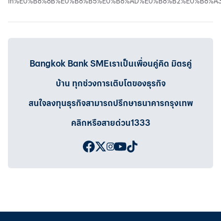
th%E0%B8%8B%E0%B8%B5%E0%B8%AD%E0%B8%B2%E0%B8%A
Bangkok Bank SMEเราเป็นเพื่อนคู่คิด มิตรคู่
บ้าน ทุกช่วงการเติบโตของธุรกิจ
สนใจลงทุนธุรกิจสามารถปรึกษาธนาคารกรุงเทพ
คลิกหรือสายด่วน1333