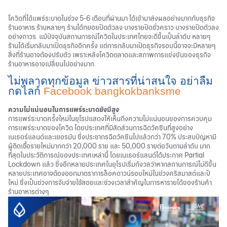
โควิดที่ได้แพร่ระบาดในช่วง 5-6 เดือนที่ผ่านมา ได้เข้ามาส่งผลอย่างมากกับธุรกิจ
ร้านอาหาร ร้านหลายๆ ร้านได้ทยอยปิดตัวลง บางรายปิดชั่วคราว บางรายปิดตัวลง
อย่างถาวร แม้ปัจจุบันสถานการณ์โควิดในประเทศไทยจะดีขึ้นเป็นลำดับ หลายๆ
ร้านได้เริ่มกลับมาเปิดธุรกิจอีกครั้ง แต่การกลับมาเปิดธุรกิจรอบนี้อาจจะมีหลายๆ
สิ่งที่ร้านอาจต้องปรับตัว เพราะหลังโควิดตลาดและสภาพการแข่งขันของธุรกิจ
ร้านอาหารอาจเปลี่ยนไปอย่างมาก
ไม่พลาดทุกข้อมูล ข่าวสารที่น่าสนใจ อย่าลืม
กดไลก์
Facebook bangkokbanksme
ความไม่แน่นอนในการแพร่ระบาดยังมีสูง
การแพร่ระบาดครั้งใหม่ในยุโรปแสดงให้เห็นถึงความไม่แน่นอนของการควบคุม
การแพร่ระบาดของโควิด โดยประเทศที่มีสัดส่วนการฉีดวัคซีนที่สูงอย่าง
เนเธอร์แลนด์และเยอรมัน ซึ่งประชากรฉีดวัคซีนไปแล้วกว่า 70% ประสบปัญหามี
ผู้ติดเชื้อรายใหม่มากกว่า 20,000 ราย และ 50,000 รายต่อวันตามลำดับ มาก
ที่สุดในประวัติการณ์ของประเทศเหล่านี้ โดยเนเธอร์แลนด์ได้ประกาศ Partial
Lockdown แล้ว ซึ่งอีกหลายประเทศในยุโรปเริ่มกังวลว่าหากสถานการณ์ไม่ดีขึ้น
หลายประเทศอาจต้องออกมาตราการล็อคดาวน์รอบใหม่ในช่วงคริสมาสต์และปี
ใหม่ ซึ่งเป็นช่วงการจับจ่ายใช้สอยและช่วงเวลาสำคัญในการหารายได้ของร้านค้า
ร้านอาหารต่างๆ