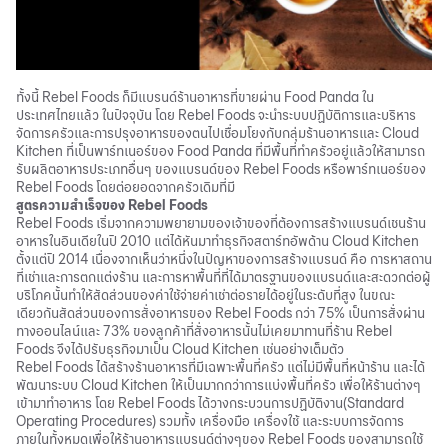
ทั้งนี้ Rebel Foods ก็มีแบรนด์ร้านอาหารที่ขายผ่าน Food Panda ใน
ประเทศไทยแล้ว ในปัจจุบัน โดย Rebel Foods จะนำระบบปฏิบัติการและบริหาร
จัดการครัวและการปรุงอาหารของตนไปเชื่อมโยงกับกลุ่มร้านอาหารและ Cloud
Kitchen ที่เป็นพาร์ทเนอร์ของ Food Panda ที่มีพื้นที่ทำครัวอยู่แล้วให้สามารถ
รับผลิตอาหารประเภทอื่นๆ ของแบรนด์ของ Rebel Foods หรือพาร์ทเนอร์ของ
Rebel Foods โดยต่อยอดจากครัวเดิมที่มี
สูตรความสำเร็จของ Rebel Foods
Rebel Foods เริ่มจากความพยายามของเจ้าของที่ต้องการสร้างแบรนด์เชนร้าน
อาหารในอินเดียในปี 2010 แต่ได้หันมาทำธุรกิจสตาร์ทอัพด้าน Cloud Kitchen
ตั้งแต่ปี 2014 เนื่องจากเห็นว่าหนึ่งในปัญหาของการสร้างแบรนด์ คือ การหาสถาน
ที่เช่าและการตกแต่งร้าน และการหาพื้นที่ที่ได้มาตรฐานของแบรนด์และสะดวกต่อผู้
บริโภคนั้นทำให้สัดส่วนของค่าใช้จ่ายค่าเช่าต่อรายได้อยู่ในระดับที่สูง ในขณะ
เดียวกันสัดส่วนของการสั่งอาหารของ Rebel Foods กว่า 75% เป็นการสั่งผ่าน
ทางออนไลน์และ 73% ของลูกค้าที่สั่งอาหารนั้นไม่เคยมาทานที่ร้าน Rebel
Foods จึงได้ปรับธุรกิจมาเป็น Cloud Kitchen เช่นอย่างเต็มตัว
Rebel Foods ได้สร้างร้านอาหารที่มีเฉพาะพื้นที่ครัว แต่ไม่มีพื้นที่หน้าร้าน และได้
พัฒนาระบบ Cloud Kitchen ให้เป็นมากกว่าการแบ่งพื้นที่ครัว เพื่อให้ร้านต่างๆ
เข้ามาทำอาหาร โดย Rebel Foods ได้วางกระบวนการปฏิบัติงาน(Standard
Operating Procedures) รวมทั้ง เครื่องมือ เครื่องใช้ และระบบการจัดการ
ภายในทั้งหมดเพื่อให้ร้านอาหารแบรนด์ต่างๆของ Rebel Foods ของสามารถใช้