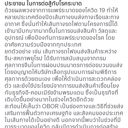
ประชาชน
ในการต่อสู้กับโรคระบาด
ด้วยผลพวงจากการแพร่ระบาดของโควิด
19
ทำให้
หลายประเทศต้องปิดเส้นทางขนส่งทางเรือและทาง
อากาศ
ซึ่งนั่นทำให้เส้นทางรถไฟตามโครงการนี้ได้
เข้ามามีบทบาทมากขึ้นในการขนส่งสินค้า
วัสดุและ
อุปกรณ์ เพื่อป้องกันการแพร่ระบาดของโรค
โดย
อาศัยความร่วมมือจากทุกประเทศ
ยกตัวอย่าง
เช่น
เส้นทางรถไฟขนส่งสินค้าระหว่าง
จีน
-
สหภาพยุโรป
ได้รับการสนับสนุนจากกรม
ศุลกากรจีนในการผ่อนปรนมาตรการต่อขบวนขนส่ง
โดยอนุญาตให้บริษัทเลือกรูปแบบการผ่านพิธีการ
ศุลกากรด้วยตนเอง
เพื่อให้ดำเนินการสะดวกคล่อง
ตัว
และยังใช้ประโยชน์จากการขนส่งสินค้าเชื่อมโยง
กับธุรกิจอี
-
คอมเมิร์ชข้ามพรมแดน ซึ่งเป็นธุรกิจที่
เติบโตขึ้นอย่างมากในช่วงโควิดอีกด้วย
สะท้อนให้เห็นว่า
OBOR
เป็นช่องทางและวิธีที่ช่วยส่ง
เสริมการฟื้นตัวทางเศรษฐกิจ
และสังคมของประเทศ
ในเส้นทางได้เป็นอย่างดี
นอกจากนี้พบว่าในช่วงที่มี
การระบาดของโควิด
กลับมีการดำเนินการก่อสร้าง