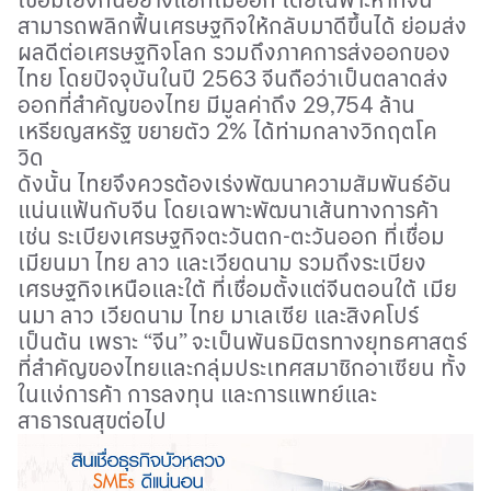
สามารถพลิกฟื้นเศรษฐกิจให้กลับมาดีขึ้นได้
ย่อมส่ง
ผลดีต่อเศรษฐกิจโลก
รวมถึงภาคการส่งออกของ
ไทย
โดยปัจจุบันในปี
2563
จีนถือว่าเป็นตลาดส่ง
ออกที่สำคัญของไทย
มีมูลค่าถึง
29,754
ล้าน
เหรียญสหรัฐ
ขยายตัว
2
%
ได้ท่ามกลางวิกฤตโค
วิด
ดังนั้น
ไทยจึงควรต้องเร่งพัฒนาความสัมพันธ์อัน
แน่นแฟ้นกับจีน
โดยเฉพาะพัฒนาเส้นทางการค้า
เช่น
ระเบียงเศรษฐกิจตะวันตก
-
ตะวันออก
ที่เชื่อม
เมียนมา
ไทย
ลาว
และเวียดนาม
รวมถึงระเบียง
เศรษฐกิจเหนือและใต้ ที่เชื่อมตั้งแต่จีนตอนใต้
เมีย
นมา
ลาว
เวียดนาม
ไทย
มาเลเซีย
และสิงคโปร์
เป็นต้น
เพราะ
“
จีน
”
จะเป็นพันธมิตรทางยุทธศาสตร์
ที่สำคัญของไทยและกลุ่มประเทศสมาชิกอาเซียน
ทั้ง
ในแง่การค้า
การลงทุน
และการแพทย์และ
สาธารณสุขต่อไป