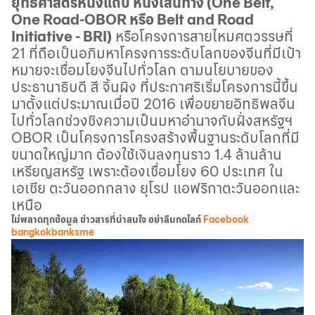
ยุทธศาสตร์หนึ่งแถบ
หนึ่งเส้นทาง
(One Belt,
One Road-OBOR
หรือ
Belt and Road
Initiative - BRI)
หรือโครงการสายไหมศตวรรษที่
21
ที่ถือเป็นอภิมหาโครงการระดับโลกของจีนที่มีเป้า
หมายจะเชื่อมโยงจีนไปทั่วโลก
ตามนโยบายของ
ประธานาธิบดี
สี
จิ้นผิง
ที่ประกาศริเริ่มโครงการนี้ขึ้น
มาตั้งแต่ประมาณเมื่อปี
2016
เพื่อขยายอิทธิพลจีน
ไปทั่วโลกช่วงชิงความเป็นมหาอำนาจกับฝั่งสหรัฐ
ฯ
OBOR
เป็นโครงการโครงสร้างพื้นฐานระดับโลกที่มี
ขนาดใหญ่มาก
ต้องใช้เงินลงทุนราว
1.4
ล้านล้าน
เหรียญสหรัฐ
เพราะต้องเชื่อมโยง
60
ประเทศ
ใน
เอเชีย
ตะวันออกกลาง
ยุโรป
แอฟริกาตะวันออกและ
เหนือ
ไม่พลาดทุกข้อมูล ข่าวสารที่น่าสนใจ อย่าลืมกดไลก์
Facebook
bangkokbanksme