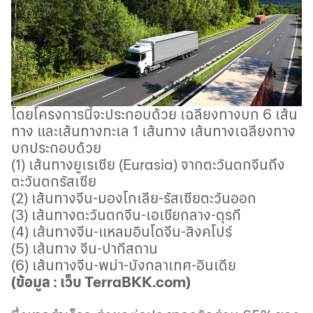
โดยโครงการนี้จะประกอบด้วย
เฉลียงทางบก
6
เส้น
ทาง
และเส้นทางทะเล
1
เส้นทาง
เส้นทางเฉลียงทาง
บกประกอบด้วย
(1)
เส้นทางยูเรเซีย
(Eurasia)
จากตะวันตกจีนถึง
ตะวันตกรัสเซีย
(2)
เส้นทางจีน
-
มองโกเลีย
-
รัสเซียตะวันออก
(3)
เส้นทางตะวันตกจีน
-
เอเชียกลาง
-
ตุรกี
(4)
เส้นทางจีน
-
แหลมอินโดจีน
-
สิงคโปร์
(5)
เส้นทาง
จีน
-
ปากีสถาน
(6)
เส้นทางจีน
-
พม่า
-
บังกลาเทศ
-
อินเดีย
(
ข้อมูล
:
เว็บ
TerraBKK.com)