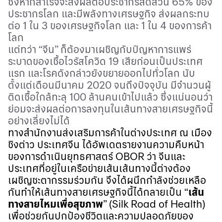
ซึ่งหากสำเร็จจะส่งผลต่อประชากรสัดส่วน
65%
ของ
ประชากรโลก
และมีพลังทางเศรษฐกิจ
ส่งผลกระทบ
ต่อ
1
ใน
3
ของเศรษฐกิจโลก
และ
1
ใน
4
ของการค้า
โลก
แต่ทว่า
“
จีน
”
ก็ต้องมาเผชิญกับปัญหาการแพร่
ระบาดของเชื้อไวรัสโควิด
19
เสียก่อนเป็นประเทศ
แรก
และโรคดังกล่าวยังขยายออกไปทั่วโลก นับ
ตั้งแต่เดือนมีนาคม
2020
จนถึงปัจจุบัน
มีจำนวนผู้
ติดเชื้อใกล้ทะลุ
100 ล้านคนเข้าไปแล้ว
ซึ่งแน่นอนว่า
ย่อมจะส่งผลต่อการลงทุนในเส้นทางสายเศรษฐกิจนี้
อย่างเลี่ยงไม่ได้
ทางสำนักงานส่งเสริมการค้าในต่างประเทศ
ณ
เมือง
ชิงต่าว
ประเทศจีน
ได้อัพเดตรายงานความคืบหน้า
ของการดำเนินยุทธศาสตร์
OBOR
ว่า
จีนและ
ประเทศที่อยู่ในเครือข่ายเส้นเส้นทางนี้ต่างต้อง
เผชิญชะตากรรมร่วมกัน
จึงได้ผนึกกำลังช่วยเหลือ
กันทำให้เส้นทางสายเศรษฐกิจนี้ได้กลายเป็น
“
เส้น
ทางสายไหมเพื่อสุขภาพ
”
(
Silk Road of Health
)
เพื่อช่วยกันปกป้องชีวิตและความปลอดภัยของ