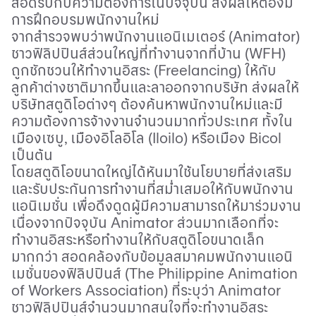
สอดรับกับความต้องการในปัจจุบัน ส่งผลให้ต้องมี
การฝึกอบรมพนักงานใหม
จากสำรวจ
พบว่าพนักงานแอนิเมเตอร์ (
Animator
)
ชาวฟิลิปปินส์ส่วนใหญ่ที่ทำงานจากที่บ้าน (
WFH
)
ถูกชักชวนให้ทำงานอิสระ (
Freelancing
) ให้กับ
ลูกค้าต่างชาติมากขึ้นและลาออกจากบริษัท ส่งผลให้
บริษัทสตูดิโอต่างๆ
ต้องค้นหาพนักงานใหม่และมี
ความต้องการจ้างงานจำนวนมากทั่วประเทศ ทั้งใน
เมืองเซบู, เมืองอิโลอิโล (
Iloilo
)
หรือเมือง
Bicol
เป็นต้น
โดยสตูดิโอขนาดใหญ่ได้หันมาใช้นโยบายที่ส่งเสริม
และรับประกันการทำงานที่สม่ำเสมอให้กับพนักงาน
แอนิเมชั่น เพื่อดึงดูดผู้มีความสามารถให้มาร่วมงาน
เนื่องจากปัจจุบัน
Animator
ส่วนมากเลือกที่จะ
ทำงานอิสระหรือทำงานให้กับสตูดิโอขนาดเล็ก
มากกว่า สอดคล้องกับข้อมูลสมาคมพนักงานแอนิ
เมชั่นของฟิลิปปินส์ (
The Philippine Animation
of Workers Association
) ที่ระบุว่า
Animator
ชาวฟิลิปปินส์จำนวนมากสนใจที่จะทำงานอิสระ