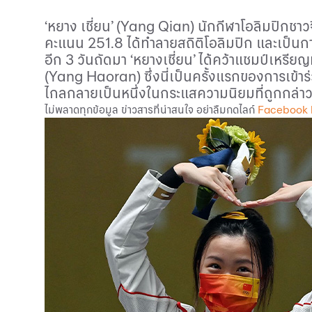
‘หยาง เชี่ยน’ (
Yang Qian
) นักกีฬาโอลิมปิกชาว
คะแนน
251
.
8
ได้ทำลายสถิติโอลิมปิก และเป็
อีก
3
วันถัดมา ‘หยางเชี่ยน’ ได้คว้าแชมป์เหร
(
Yang Haoran
) ซึ่งนี่เป็นครั้งแรกของการเข้
ไกลกลายเป็นหนึ่งในกระแสความนิยมที่ถูกกล่าวถ
ไม่พลาดทุกข้อมูล ข่าวสารที่น่าสนใจ อย่าลืมกดไลก์
Facebook