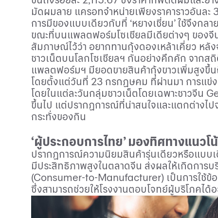
มัดผมลาย แครอทจำหน่ายเพียงราคาราวอันละ
การมีของแบบเดียวกับที่ ‘หยางเชี่ยน’ ใช้จึงกล
ขณะที่บนแพลตฟอร์มโซเชียลมีเดียต่างๆ ของจี
สัมภาษณ์ไว้ว่า อยากทานกุ้งดองเหล้าเคี่ยว หลั
ชาวเน็ตบนโลกโซเชียลฯ กันอย่างคึกคัก จากสถ
แพลตฟอร์มฯ มียอดขายสินค้ากุ้งขาวเพิ่มสูงขึ้น
โดยตั้งแต่วันที่
23
กรกฏษคม ที่ผ่านมา การแข่ง
โดยในแต่ละวันกลุ่มชาวเน็ตโดยเฉพาะชาวจีน
G
ขึ้นไป แต่ปรากฏการณ์ที่น่าสนใจและแตกต่างไปจา
กระทั่งของกิน
‘ผู้ประกอบการไทย’ มองทิศทางแนวโน
ปรากฏการณ์ความนิยมสินค้ารุ่นเดียวหรือแบบเดีย
มีประสิทธิภาพสูงในตลาดจีน ส่งผล
ให้เกิดการบ
(
Consumer
-
to
-
Manufacturer
) เป็นการใช้ข้
ซึ่งสามารถช่วยให้โรงงานตอบโจทย์ผู้บริโภคได้