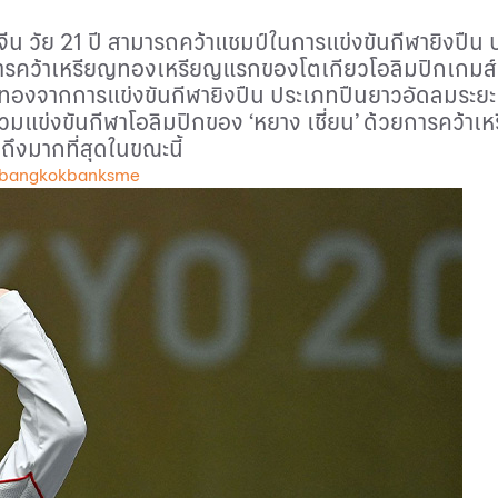
จีน วัย
21
ปี สามารถคว้าแชมป์ในการแข่งขันกีฬายิงปืน
นการคว้าเหรียญทองเหรียญแรกของโตเกียวโอลิมปิกเกมส
ียญทองจากการแข่งขันกีฬายิงปืน ประเภทปืนยาวอัดลมระย
าร่วมแข่งขันกีฬาโอลิมปิกของ ‘หยาง เชี่ยน’ ด้วยการคว้า
ึงมากที่สุดในขณะนี้
 bangkokbanksme