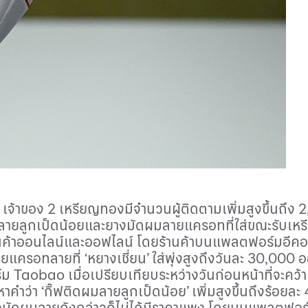
o
เจ้าของ
2
เหรียญทองมีจำนวนผู้ติดตามเพิ่มสูงขึ้นถึง
2
ผมลายลูกเป็ดน้อยและยางมัดผมลายแครอทที่ใส่ขณะรับเหร
ินค้าออนไลน์และออฟไลน์ โดยร้านค้าบนแพลตฟอร์มอีคอ
ครอทลายที่ ‘หยางเชี่ยน’ ใส่พุ่งสูงถึงวันละ
30,000
อ
ร์ม
Taobao
เมื่อเปรียบเทียบระหว่างวันก่อนหน้าที่จะคว
คำว่า ‘กิ๊ฟติดผมลายลูกเป็ดน้อย’ เพิ่มสูงขึ้นถึงร้อยละ
างมัดผมลายดังกล่าวก็ไม่ได้มีราคาแพง โดยบนแพลตฟอ