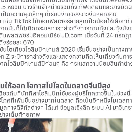
3
.
5
หยวน บางร้านจำหน่ายรวมทั้ง กิ๊ฟติดผมและยางมัดผ
ายเป็นความสุขเล็กๆ ที่เรียบง่ายของชาวจีนหลายคน
น เช่น
TikTok
ได้ออกฟิลเตอร์ลายลูกเป็ดน้อยให้เลือกถ่าย
งจากนั้นก็ได้เกิดกระแสการกล่าวถึงการทานกุ้งและกุ้งมัง
ิติแพลตฟอร์มอีคอมเมิร์ซ
JD
.
com
เมื่อวันที่
24
กรกฏาค
ถึงร้อยละ
670
ขันโตเกียวโอลิมปิกเกมส์
2020
เริ่มขึ้นอย่างเป็นทาง
en Z
จะมีการกล่าวถึงและแสดงความคิดเห็นเกี่ยวกับการ
กโอลิมปิกเกมส์ปีก่อนๆ คือ กระแสความนิยมสินค้าต่างๆ 
้มให้ออก โอกาสไปโลดในตลาดจีนมีสูง
วกับที่นักกีฬาโอลิมปิกใช้ของผู้บริโภคชาวจีนในช่วงนี
ริโภคที่เพิ่มขึ้นอย่างมากในตลาด ถือเป็นอีกหนึ่งโมเดลท
อมูลทางดิจิทัลต่างๆ ได้แก่ ข้อมูลเชิงลึก ระบบ
AI
มาวิเคร
อย่างเต็มศักยภาพ