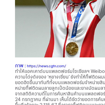
ภาพ :
https://news.cgtn.com/
ทำให้แอคเคาต์บนแพลตฟอร์มโซเชียลฯ
Weib
ความโด่งดังของ ‘หยางเชี่ยน’ ยังทำให้กิ๊ฟติด
ยอดฮิตขึ้นมาทันทีทั้งบนแพลตฟอร์มจำหน่ายส
หน่ายกิ๊ฟติดผมลายลูกเป็ดน้อยและยางมัดผมลายแ
จากสถิติความถี่ในการค้นหาสินค้าบนแพลตฟอ
24
กรกฏาคม ที่ผ่านมา เห็นได้ชัดว่ายอดการค้นหา
ขึ้นถึงร้อยละ
2,115
.
67
ซึ่งราคากิ๊ฟติดผมและย