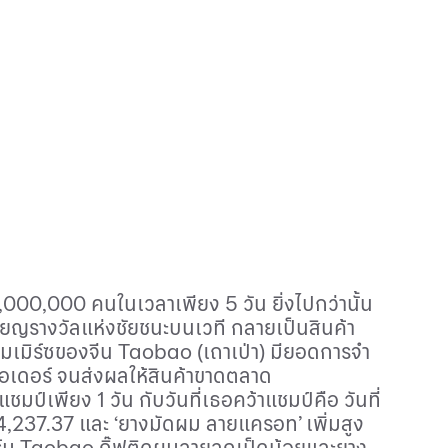
,000,000
คนในเวลาเพียง
5
วัน ยิ่งไปกว่านั้น
ียญรางวัลแห่งชัยชนะบนเวที กลายเป็นสินค้า
มเมิร์ซของจีน
Taobao
(เถาเป่า) มียอดการจำ
อเดอร์ จนส่งผลให้สินค้าขาดตลาด
้าแชมป์เพียง
1
วัน กับวันที่เธอคว้าแชมป์คือ วันที่
4,237
.
37
และ ‘ยางมัดผม ลายแครอท’ เพิ่มสูง
ร์ม
Taobao
กิ๊ฟติดผมลายลูกเป็ดน้อยและยาง