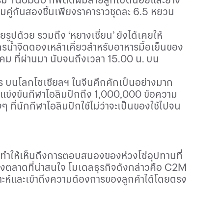
มคู่กันสองชิ้นเพียงราคาราวชุดละ
6
.
5
หยวน
รูปด้วย รวมถึง ‘หยางเชี่ยน’ ยังได้เคยให้
กรน้ำจืดดองเหล้าเคี่ยวสำหรับอาหารมื้อเย็นของ
ม ที่ผ่านมา นับจนถึงเวลา
15
.
00
น. บน
การ บนโลกโซเชียลฯ ในจีนคึกคักเป็นอย่างมาก
แข่งขันกีฬาโอลิมปิกถึง
1,000,000
ข้อความ
ที่นักกีฬาโอลิมปิกใช้ไม่ว่าจะเป็นของใช้ไปจน
้ ทำให้เห็นถึงการตอบสนองของห่วงโซ่อุปทานที่
างตลาดที่น่าสนใจ โมเดลธุรกิจดังกล่าวคือ
C2M
าะห์และเข้าถึงความต้องการของลูกค้าได้โดยตรง