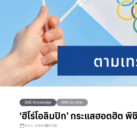
SME Knowledge
SME Go Inter
‘ฮีโร่โอลิมปิก’ กระแสฮอตฮิต พิช
9 ส.ค. 2564
|
2166