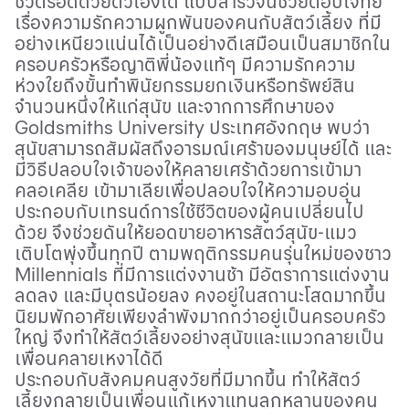
ชีวิตรอดด้วยตัวเองได้ แบบสำรวจนี้ช่วยตอบโจทย์
เรื่องความรักความผูกพันของคนกับสัตว์เลี้ยง ที่มี
อย่างเหนียวแน่นได้เป็นอย่างดีเสมือนเป็นสมาชิกใน
ครอบครัวหรือญาติพี่น้องแท้ๆ มีความรักความ
ห่วงใยถึงขั้นทำพินัยกรรมยกเงินหรือทรัพย์สิน
จำนวนหนึ่งให้แก่สุนัข
และจากการศึกษาของ
Goldsmiths University
ประเทศอังกฤษ พบว่า
สุนัขสามารถสัมผัสถึงอารมณ์เศร้าของมนุษย์ได้ และ
มีวิธีปลอบใจเจ้าของให้คลายเศร้าด้วยการเข้ามา
คลอเคลีย เข้ามาเลียเพื่อปลอบใจให้ความอบอุ่น
ประกอบกับเทรนด์การใช้ชีวิตของผู้คนเปลี่ยนไป
ด้วย จึงช่วยดันให้ยอดขายอาหารสัตว์สุนัข-แมว
เติบโตพุ่งขึ้นทุกปี ตามพฤติกรรมคนรุ่นใหม่ของชาว
Millennials
ที่มีการแต่งงานช้า มีอัตราการแต่งงาน
ลดลง และมีบุตรน้อยลง คงอยู่ในสถานะโสดมากขึ้น
นิยมพักอาศัยเพียงลำพังมากกว่าอยู่เป็นครอบครัว
ใหญ่ จึงทำให้สัตว์เลี้ยงอย่างสุนัขและแมวกลายเป็น
เพื่อนคลายเหงาได้ดี
ประกอบกับสังคมคนสูงวัยที่มีมากขึ้น ทำให้สัตว์
เลี้ยงกลายเป็นเพื่อนแก้เหงาแทนลูกหลานของคน