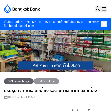
เว็บไซต์นี้มีเนื้อหาสำหรับ SME โดยเฉพาะ สามารถเข้าชมเว็บไซต์ของธนาคารกรุงเทพ
ได้ที่
bangkokbank.com
SME Knowledge
SME Go Inter
ปรับธุรกิจอาหารสัตว์เลี้ยง รองรับการขยายตัวต่อเนื่อง
10 มิ.ย. 2563
|
9595