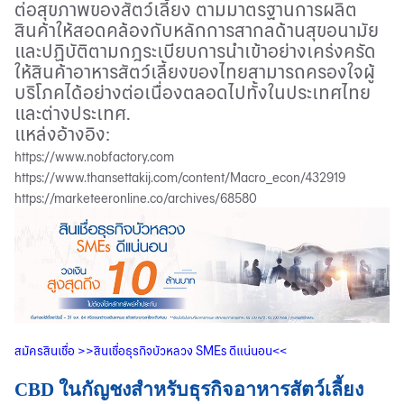
ต่อสุขภาพของสัตว์เลี้ยง ตามมาตรฐานการผลิต
สินค้าให้สอดคล้องกับหลักการสากลด้านสุขอนามัย
และปฏิบัติตามกฎระเบียบการนำเข้าอย่างเคร่งครัด
ให้สินค้าอาหารสัตว์เลี้ยงของไทยสามารถครองใจผู้
บริโภคได้อย่างต่อเนื่องตลอดไปทั้งในประเทศไทย
และต่างประเทศ.
แหล่งอ้างอิง
:
https://www.nobfactory.com
https://www.thansettakij.com/content/Macro_econ/432919
https://marketeeronline.co/archives/68580
สมัครสินเชื่อ
>>
สินเชื่อธุรกิจบัวหลวง
SMEs
ดีแน่นอน
<<
CBD ในกัญชงสำหรับธุรกิจอาหารสัตว์เลี้ยง