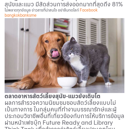
สุนัขและแมว มีสัดส่วนการส่งออกมากที่สุดถึง
81%
ไม่พลาดทุกข้อมูล ข่าวสารที่น่าสนใจ อย่าลืมกดไลก์
Facebook
bangkokbanksme
ตลาดอาหารสัตว์เลี้ยงสุนัข-แมวยังเติบโต
ผลการสำรวจความนิยมชมชอบสัตว์เลี้ยงแบบไม่
เป็นทางการ ในกลุ่มคนที่ทำงานบรรณารักษ์และผู้
ประกอบวิชาชีพอื่นที่เกี่ยวข้องกับการให้บริการข้อมูล
ผ่านหน้าเฟซบุ๊ก
Future Ready and Library