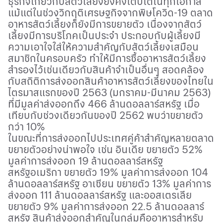
ธุรกิจเกี่ยวกับสัตว์เลี้ยงยังคงเติบโตในทุกโอกาส
แม้แต่ในช่วงวิกฤติเศรษฐกิจจากพิษโควิด-19 ตลาด
อาหารสัตว์เลี้ยงก็ยังมีการขยายตัว เนื่องจากสัตว์
เลี้ยงมีการบริโภคเป็นประจำ ประกอบกับผู้เลี้ยงมี
ความเอาใจใส่ให้ความสำคัญกับสัตว์เลี้ยงเสมือน
สมาชิกในครอบครัว ทำให้มีการซื้ออาหารสัตว์เลี้ยง
สำรองไว้เช่นเดียวกับสินค้าจำเป็นอื่นๆ สอดคล้อง
กับสถิติการส่งออกสินค้าอาหารสัตว์เลี้ยงของไทยใน
ไตรมาสแรกของปี 2563 (มกราคม-มีนาคม 2563)
ที่มีมูลค่าส่งออกถึง 466 ล้านดอลลาร์สหรัฐ เมื่อ
เทียบกับช่วงเดียวกันของปี 2562 พบว่าขยายตัว
กว่า 10%
ในขณะที่การส่งออกไปประเทศคู่ค้าสำคัญหลายตลาด
ขยายตัวอย่างน่าพอใจ เช่น อินเดีย ขยายตัว
52%
มูลค่าการส่งออก
19
ล้านดอลลาร์สหรัฐ
สหรัฐอเมริกา ขยายตัว
19%
มูลค่าการส่งออก
104
ล้านดอลลาร์สหรัฐ อาเซียน ขยายตัว
13%
มูลค่าการ
ส่งออก
111
ล้านดอลลาร์สหรัฐ และออสเตรเลีย
ขยายตัว
9%
มูลค่าการส่งออก
22.5
ล้านดอลลาร์
สหรัฐ สินค้าส่งออกสำคัญในกลุ่มคืออาหารสำหรับ