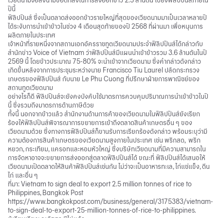
เวียดนามจ่อลงนามข้อตกลงในการส่งออกข้าว 2.5 ล้านตัน ไปยังฟิลิปปินส์ภายใน
ปีนี้
ฟิลิปปินส์ ซึ่งเป็นตลาดส่งออกข้าวรายใหญ่ที่สุดของเวียดนามมาเป็นเวลาหลายปี
ได้ระงับการนำเข้าข้าวในช่วง 4 เดือนสุดท้ายของปี 2568 ที่ผ่านมา เพื่อหนุนการ
ผลิตภายในประเทศ
เจ้าหน้าที่รายหนึ่งจากสถานเอกอัครราชทูตเวียดนามประจำฟิลิปปินส์ได้กล่าวกับ
สำนักข่าว Voice of Vietnam ว่าฟิลิปปินส์มีแผนนำเข้าข้าวรวม 3.6 ล้านตันในปี
2569 นี้ โดยข้าวประมาณ 75-80% จะนำเข้าจากเวียดนาม ซึ่งคำกล่าวดังกล่าว
เกิดขึ้นหลังจากการประชุมระหว่างนาย Francisco Tiu Laurel ปลัดกระทรวง
เกษตรของฟิลิปปินส์ กับนาย Le Phu Cuong ที่ปรึกษาฝ่ายการพาณิชย์ของ
สถานทูตเวียดนาม
อย่างไรก็ดี ฟิลิปปินส์จะยังคงบังคับใช้มาตรการควบคุมปริมาณการนำเข้าข้าวในปี
นี้ ซึ่งรวมถึงมาตรการด้านภาษีด้วย
ทั้งนี้ นอกจากข้าวแล้ว สำนักงานด้านการค้าของเวียดนามในฟิลิปปินส์ยังเรียก
ร้องให้ฟิลิปปินส์พิจารณาการขยายการเข้าถึงตลาดสินค้าเกษตรอื่น ๆ ของ
เวียดนามด้วย ซึ่งทางการฟิลิปปินส์ก็ขานรับการเรียกร้องดังกล่าว พร้อมระบุว่ามี
ความต้องการสินค้าเกษตรของเวียดนามสูงภายในประเทศ เช่น พริกสด, พริก
หยวก, กระเทียม, แครอทและหอมหัวใหญ่ ซึ่งบริษัทเวียดนามที่มีความสามารถใน
การจัดหาอาจจะขยายการส่งออกสู่ตลาดฟิลิปปินส์ได้ ขณะที่ ฟิลิปปินส์ได้เสนอให้
เวียดนามเปิดตลาดให้สินค้าฟิลิปปินส์เช่นกัน ไม่ว่าจะเป็นอาหารทะเล, ไก่แช่แข็ง, ตีน
ไก่ และอื่น ๆ
ที่มา: Vietnam to sign deal to export 2.5 million tonnes of rice to
Philippines, Bangkok Post
https://www.bangkokpost.com/business/general/3175383/vietnam-
to-sign-deal-to-export-25-million-tonnes-of-rice-to-philippines
.