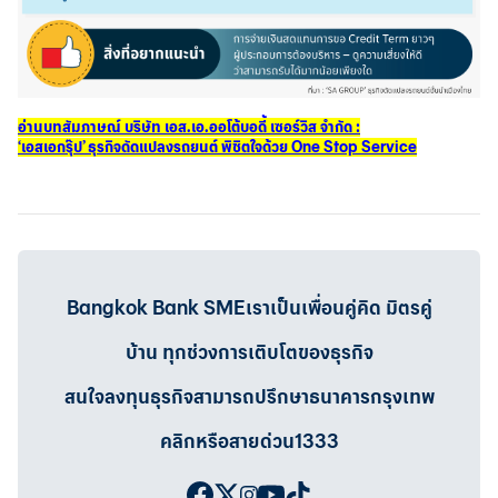
อ่านบทสัมภาษณ์
บริษัท เอส.เอ.ออโต้บอดี้ เซอร์วิส จำกัด :
‘เอสเอกรุ๊ป’ ธุรกิจดัดแปลงรถยนต์ พิชิตใจด้วย One Stop Service
Bangkok Bank SMEเราเป็นเพื่อนคู่คิด มิตรคู่
บ้าน ทุกช่วงการเติบโตของธุรกิจ
สนใจลงทุนธุรกิจสามารถปรึกษาธนาคารกรุงเทพ
คลิกหรือสายด่วน1333