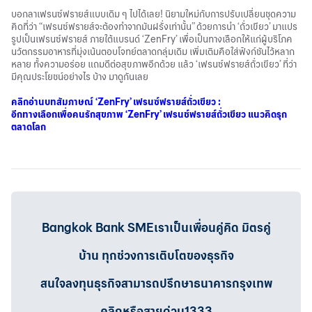
บอกลาเฟรนซ์ฟรายส์แบบเดิม ๆ ไปได้เลย! นิยามใหม่กับการปรับเปลี่ยนชุดความ
คิดที่ว่า “เฟรนซ์ฟรายส์จะต้องทำจากมันฝรั่งเท่านั้น” ด้วยการนำ ‘ถั่วเขียว’ มาแปร
รูปเป็นเฟรนซ์ฟรายส์ ภายใต้แบรนด์ ‘ZenFry’ เพื่อเป็นทางเลือกให้แก่ผู้บริโภค
นวัตกรรมอาหารที่มุ่งเน้นตอบโจทย์ตลาดกลุ่มเดิม เพิ่มเติมคือใส่ฟังก์ชันไว้หลาก
หลาย ทั้งความอร่อย แถมดีต่อสุขภาพอีกด้วย แล้ว ‘เฟรนซ์ฟรายส์ถั่วเขียว’ ที่ว่า
มีคุณประโยชน์อย่างไร บ้าง มาดูกันเลย
คลิกอ่านบทสัมภาษณ์
‘ZenFry’
เฟรนซ์ฟรายส์ถั่วเขียว :
อีกทางเลือกเพื่อคนรักสุขภาพ ‘ZenFry’ เฟรนช์ฟรายส์ถั่วเขียว แนวคิดรุก
ตลาดโลก
Bangkok Bank SMEเราเป็นเพื่อนคู่คิด มิตรคู่
บ้าน ทุกช่วงการเติบโตของธุรกิจ
สนใจลงทุนธุรกิจสามารถปรึกษาธนาคารกรุงเทพ
คลิกหรือสายด่วน1333