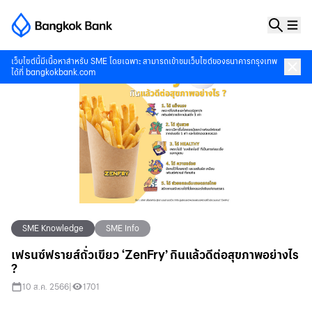
เว็บไซต์นี้มีเนื้อหาสำหรับ SME โดยเฉพาะ สามารถเข้าชมเว็บไซต์ของธนาคารกรุงเทพ
ได้ที่
bangkokbank.com
SME Knowledge
SME Info
เฟรนซ์ฟรายส์ถั่วเขียว ‘ZenFry’ กินแล้วดีต่อสุขภาพอย่างไร
?
10 ส.ค. 2566
|
1701