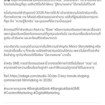
🟦🟠 ในยุคที่คนเลื่อนผ่านคอนเทนต์เร็วกว่าเดิม “วิดีโอโฆษณา” ที่ดี อาจไม่ใช่งานที่
โปรดักชันใหญ่ที่สุด แต่คือวิดีโอที่ทำให้คน “รู้สึกบางอย่าง” ได้ภายในไม่กี่วินาที
.
หนึ่งในเทรนด์สำคัญของปี 2026 คือการใช้ AI เข้ามาช่วยงานโปรดักชันมากขึ้น
ทั้งการคิดภาพ วาง Mood หรือช่วยลดเวลาทำงาน แต่สิ่งที่ผู้ชมยังต้องการมาก
ที่สุด คือ “ความรู้สึกจริง” และมุมมองที่มีความเป็นมนุษย์
.
อีกเทรนด์ที่กำลังกลับมา คือความ “Raw” หรือความสมจริงของภาพและเรื่องเล่า
เพราะผู้ชมเริ่มเหนื่อยกับคอนเทนต์ที่ดูปรุงแต่งเกินไป และหันมาเชื่อมโยงกับงานที่
ดูจริง เข้าถึงง่าย และสะท้อนชีวิตจริงมากกว่า
.
ขณะเดียวกัน แบรนด์จำนวนมากเริ่มให้ความสำคัญกับ Micro-Storytelling หรือ
การเล่าเรื่องสั้น ๆ ที่กระชับ แต่ยังสร้างอารมณ์ร่วมได้ครบ เพราะในโลกที่เวลาคือ
สิ่งสำคัญ ทุกวินาทีของวิดีโอต้อง “มีความหมาย” มากขึ้น
.
สำหรับ SME การเข้าใจเทรนด์เหล่านี้ อาจช่วยให้การทำวิดีโอไม่ใช่แค่ “สวย” แต่
สามารถสร้างความเชื่อมโยงกับลูกค้า และทำให้แบรนด์ถูกจดจำได้ในระยะยาว
.
Ref. https://adage.com/studio-30/aa-3-key-trends-shaping-
commercial-filmmaking-in-2026/
.
#ธนาคารกรุงเทพ #BangkokBank #BangkokBankSME
#ContentMarketing #DigitalMarketing