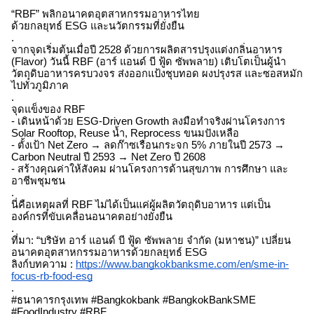
“RBF” พลิกอนาคตอุตสาหกรรมอาหารไทย
ด้วยกลยุทธ์ ESG และนวัตกรรมที่ยั่งยืน
.
จากจุดเริ่มต้นเมื่อปี 2528 ด้วยการผลิตสารปรุงแต่งกลิ่นอาหาร
(Flavor) วันนี้ RBF (อาร์ แอนด์ บี ฟู้ด ซัพพลาย) เติบโตเป็นผู้นำ
วัตถุดิบอาหารครบวงจร ส่งออกแป้งชุบทอด ผงปรุงรส และซอสหมัก
ไปทั่วภูมิภาค
.
จุดแข็งของ RBF
- เดินหน้าด้วย ESG-Driven Growth ลงมือทำจริงผ่านโครงการ
Solar Rooftop, Reuse น้ำ, Reprocess ขนมปังเหลือ
- ตั้งเป้า Net Zero → ลดก๊าซเรือนกระจก 5% ภายในปี 2573 →
Carbon Neutral ปี 2593 → Net Zero ปี 2608
- สร้างคุณค่าให้สังคม ผ่านโครงการด้านสุขภาพ การศึกษา และ
อาชีพชุมชน
.
นี่คือเหตุผลที่ RBF ไม่ได้เป็นแค่ผู้ผลิตวัตถุดิบอาหาร แต่เป็น
องค์กรที่ขับเคลื่อนอนาคตอย่างยั่งยืน
.
ที่มา: “บริษัท อาร์ แอนด์ บี ฟู้ด ซัพพลาย จำกัด (มหาชน)” เปลี่ยน
อนาคตอุตสาหกรรมอาหารด้วยกลยุทธ์ ESG
ลิงก์บทความ :
https://www.bangkokbanksme.com/en/sme-in-
focus-rb-food-esg
.
#ธนาคารกรุงเทพ #Bangkokbank #BangkokBankSME
#FoodIndustry #RBF