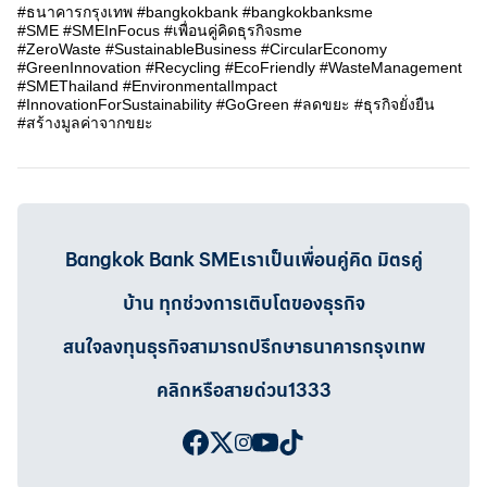
#ธนาคารกรุงเทพ
#bangkokbank
#bangkokbanksme
#SME
#SMEInFocus
#เพื่อนคู่คิดธุรกิจsme
#ZeroWaste #SustainableBusiness #CircularEconomy
#GreenInnovation #Recycling #EcoFriendly #WasteManagement
#SMEThailand #EnvironmentalImpact
#InnovationForSustainability #GoGreen #ลดขยะ #ธุรกิจยั่งยืน
#สร้างมูลค่าจากขยะ
Bangkok Bank SMEเราเป็นเพื่อนคู่คิด มิตรคู่
บ้าน ทุกช่วงการเติบโตของธุรกิจ
สนใจลงทุนธุรกิจสามารถปรึกษาธนาคารกรุงเทพ
คลิกหรือสายด่วน1333