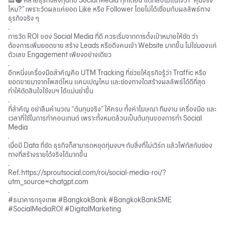
🟦🟠 หลายธุรกิจลงทุนกับ Social Media ทุกเดือน แต่กลับไม่แน่ใจว่า “คุ้มจริง
ไหม?” เพราะวัดผลแค่ยอด Like หรือ Follower โดยไม่ได้เชื่อมกับผลลัพธ์ทาง
ธุรกิจจริง ๆ
.
การวัด ROI ของ Social Media ที่ดี ควรเริ่มจากการตั้งเป้าหมายให้ชัด ว่า
ต้องการเพิ่มยอดขาย สร้าง Leads หรือดึงคนเข้า Website มากขึ้น ไม่ใช่มองแค่
ตัวเลข Engagement เพียงอย่างเดียว
.
อีกหนึ่งเครื่องมือสำคัญคือ UTM Tracking ที่ช่วยให้ธุรกิจรู้ว่า Traffic หรือ
ยอดขายมาจากโพสต์ไหน แคมเปญไหน และช่องทางใดสร้างผลลัพธ์ได้ดีที่สุด
ทำให้ตัดสินใจใช้งบฯ ได้แม่นยำขึ้น
.
ที่สำคัญ อย่าลืมคำนวณ “ต้นทุนจริง” ให้ครบ ทั้งค่าโฆษณา ทีมงาน เครื่องมือ และ
เวลาที่ใช้ในการทำคอนเทนต์ เพราะทั้งหมดล้วนเป็นต้นทุนของการทำ Social
Media
.
เมื่อมี Data ที่ชัด ธุรกิจก็สามารถหยุดทุ่มงบฯ กับสิ่งที่ไม่เวิร์ก แล้วโฟกัสกับช่อง
ทางที่สร้างรายได้จริงได้มากขึ้น
.
Ref.
https://sproutsocial.com/roi/social-media-roi/?
utm_source=chatgpt.com
.
#ธนาคารกรุงเทพ #BangkokBank #BangkokBankSME
#SocialMediaROI #DigitalMarketing