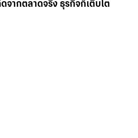
ิดจากตลาดจริง ธุรกิจก็เติบโต