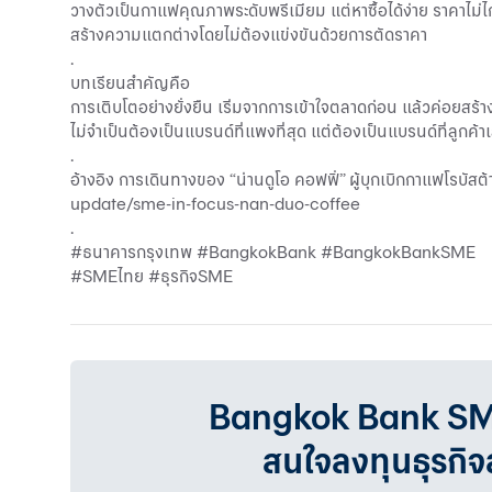
วางตัวเป็นกาแฟคุณภาพระดับพรีเมียม แต่หาซื้อได้ง่าย ราคาไม่ไ
สร้างความแตกต่างโดยไม่ต้องแข่งขันด้วยการตัดราคา
.
บทเรียนสำคัญคือ
การเติบโตอย่างยั่งยืน เริ่มจากการเข้าใจตลาดก่อน แล้วค่อยสร้างแ
ไม่จำเป็นต้องเป็นแบรนด์ที่แพงที่สุด แต่ต้องเป็นแบรนด์ที่ลูกค้าเ
.
อ้างอิง การเดินทางของ “น่านดูโอ คอฟฟี่” ผู้บุกเบิกกาแฟโรบั
update/sme-in-focus-nan-duo-coffee
.
#ธนาคารกรุงเทพ #BangkokBank #BangkokBankSME
#SMEไทย #ธุรกิจSME
Bangkok Bank SMEเรา
สนใจลงทุนธุรกิ