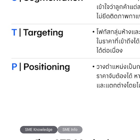
SME Knowledge
SME Info