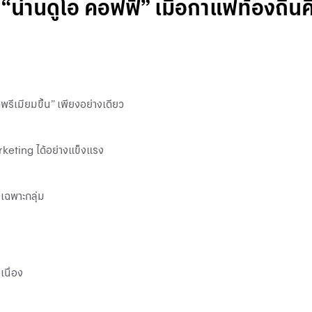
านดูโอ คอฟฟี่” เมื่อกาแฟท้องถิ่นค
รีเมียมขึ้น” เพียงอย่างเดียว
rketing ได้อย่างแข็งแรง
เฉพาะกลุ่ม
เนื่อง