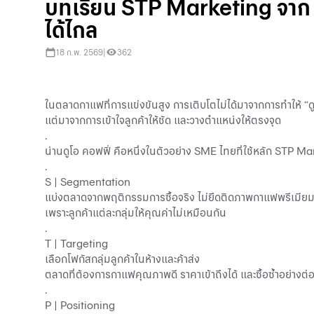
บทเรียน STP Marketing จาก “น่
ได้ไกล
18 ก.พ. 2569
|
362
ในตลาดกาแฟที่การแข่งขันสูง การเติบโตไม่ได้มาจากการทำให้ “ดูพ
แต่มาจากการเข้าใจลูกค้าให้ชัด และวางตำแหน่งให้ตรงจุด
.
น่านดูโอ คอฟฟี่ คือหนึ่งในตัวอย่าง SME ไทยที่ใช้หลัก STP Ma
.
S | Segmentation
แบ่งตลาดจากพฤติกรรมการซื้อจริง ไม่ยึดติดภาพกาแฟพรีเมียม
เพราะลูกค้าแต่ละกลุ่มให้คุณค่าไม่เหมือนกัน
.
T | Targeting
เลือกโฟกัสกลุ่มลูกค้าในห้างและค้าส่ง
ตลาดที่ต้องการกาแฟคุณภาพดี ราคาเข้าถึงได้ และซื้อซ้ำอย่างต่อ
.
P | Positioning