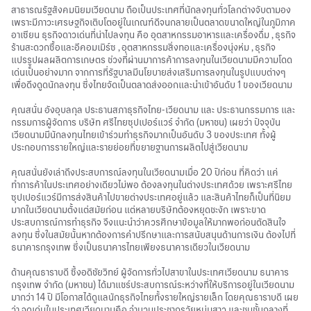
สาธารณรัฐสังคมนิยมเวียดนาม ถือเป็นประเทศที่นักลงทุนทั่วโลกต่างจับตามอง
เพราะมีภาวะเศรษฐกิจเติบโตอยู่ในเกณฑ์ดีจนกลายเป็นตลาดขนาดใหญ่ในภูมิภาค
อาเซียน ธุรกิจดาวเด่นที่น่าไปลงทุน คือ อุตสาหกรรมอาหารและเครื่องดื่ม , ธุรกิจ
ร้านสะดวกซื้อและอีคอมเมิร์ซ , อุตสาหกรรมสิ่งทอและเครื่องนุ่งห่ม , ธุรกิจ
แปรรูปผลผลิตการเกษตร ช่วงที่ผ่านมาการค้าการลงทุนในเวียดนามมีความโดด
เด่นเป็นอย่างมาก จากการที่รัฐบาลมีนโยบายส่งเสริมการลงทุนในรูปแบบต่างๆ
เพื่อดึงดูดนักลงทุน ซึ่งไทยจัดเป็นตลาดส่งออกและนำเข้าอันดับ 1 ของเวียดนาม
คุณสนั่น อังอุบลกุล ประธานสภาธุรกิจไทย-เวียดนาม และ ประธานกรรมการ และ
กรรมการผู้จัดการ บริษัท ศรีไทยซุปเปอร์แวร์ จำกัด (มหาชน) เผยว่า ปัจจุบัน
เวียดนามมีนักลงทุนไทยเข้าร่วมทำธุรกิจมากเป็นอันดับ 3 ของประเทศ ทั้งผู้
ประกอบการรายใหญ่และรายย่อยที่ขยายฐานการผลิตไปสู่เวียดนาม
คุณสนั่นยังเล่าถึงประสบการณ์ลงทุนในเวียดนามเมื่อ 20 ปีก่อน ที่คิดว่า แค่
ทำการค้าในประเทศอย่างเดียวไม่พอ ต้องลงทุนในต่างประเทศด้วย เพราะศรีไทย
ซุปเปอร์แวร์มีการส่งสินค้าไปขายต่างประเทศอยู่แล้ว และสินค้าไทยก็เป็นที่นิยม
มากในเวียดนามตั้งแต่สมัยก่อน แต่หลายบริษัทต้องหยุดชะงัก เพราะขาด
ประสบการณ์การทำธุรกิจ จึงแนะนำว่าควรศึกษาข้อมูลให้มากพอก่อนตัดสินใจ
ลงทุน ซึ่งในสมัยนั้นหากต้องการคำปรึกษาและการสนับสนุนด้านการเงิน ต้องไปที่
ธนาคารกรุงเทพ ซึ่งเป็นธนาคารไทยเพียงธนาคารเดียวในเวียดนาม
ด้านคุณธาราบดี ซึ้งอดิชัยวิทย์ ผู้จัดการทั่วไปสาขาในประเทศเวียดนาม ธนาคาร
กรุงเทพ จำกัด (มหาชน) ได้มาแชร์ประสบการณ์ระหว่างที่ให้บริการอยู่ในเวียดนาม
มากว่า 14 ปี มีโอกาสได้ดูแลนักธุรกิจไทยทั้งรายใหญ่รายเล็ก โดยคุณธาราบดี เผย
ว่า จุดเด่นในประเทศเวียดนามคือ จำนวนประชากรวัยหนุ่มสาว และชนชั้นกลางที่