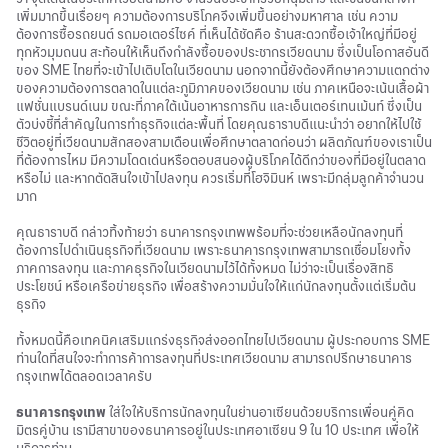
เพิ่มมากขึ้นเรื่อยๆ ความต้องการบริโภคจึงเพิ่มขึ้นอย่างมหาศาล เช่น ความ
ต้องการซื้อรถยนต์ รถมอเตอร์ไซค์ ที่เห็นได้ชัดคือ ร้านสะดวกซื้อเจ้าใหญ่ที่มีอยู่
ทุกหัวมุมถนน สะท้อนให้เห็นถึงกำลังซื้อของประชากรเวียดนาม ซึ่งเป็นโอกาสอันดี
ของ SME ไทยที่จะเข้าไปเติบโตในเวียดนาม นอกจากนี้ยังต้องศึกษาความแตกต่าง
ของความต้องการตลาดในแต่ละภูมิภาคของเวียดนาม เช่น ภาคเหนือจะเน้นเสื้อผ้า
แฟชั่นแบรนด์เนม ขณะที่ภาคใต้เน้นอาหารการกิน และเอ็นเตอร์เทนเม้นท์ ซึ่งเป็น
ตัวบ่งชี้ที่สำคัญในการทำธุรกิจแต่ละพื้นที่ โดยคุณธาราบดีแนะนำว่า อยากให้ไปใช้
ชีวิตอยู่ที่เวียดนามสักสองสามเดือนเพื่อศึกษาตลาดก่อนว่า ผลิตภัณฑ์ของเราเป็น
ที่ต้องการไหม มีความโดดเด่นหรือตอบสนองผู้บริโภคได้ดีกว่าของที่มีอยู่ในตลาด
หรือไม่ และหากตัดสินใจเข้าไปลงทุน ควรเริ่มที่โฮจิมินห์ เพราะมีกลุ่มลูกค้าจำนวน
มาก
คุณธาราบดี กล่าวทิ้งท้ายว่า ธนาคารกรุงเทพพร้อมที่จะช่วยเหลือนักลงทุนที่
ต้องการไปดำเนินธุรกิจที่เวียดนาม เพราะธนาคารกรุงเทพสามารถเชื่อมโยงทั้ง
ภาคการลงทุน และภาคธุรกิจในเวียดนามไว้ได้ทั้งหมด ไม่ว่าจะเป็นเรื่องสิทธิ
ประโยชน์ หรือเครือข่ายธุรกิจ เพื่อสร้างความมั่นใจให้แก่นักลงทุนตั้งแต่เริ่มต้น
ธุรกิจ
ทั้งหมดนี้คือเทคนิคเสริมแกร่งธุรกิจส่งออกไทยไปเวียดนาม ผู้ประกอบการ SME
ท่านใดที่สนใจจะทำการค้าการลงทุนที่ประเทศเวียดนาม สามารถปรึกษาธนาคาร
กรุงเทพได้ตลอดเวลาครับ
ธนาคารกรุงเทพ
ใส่ใจให้บริการนักลงทุนในย่านอาเซียนด้วยบริการเพื่อนคู่คิด
มิตรคู่บ้าน เรามีสาขาของธนาคารอยู่ในประเทศอาเซียน 9 ใน 10 ประเทศ เพื่อให้