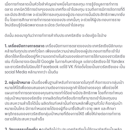
เมื่อการทำตลาดเป็นหัวใจสำคัญอย่างหนึ่งในการลงทุน การรู้ข้อมูลการทำการ
ตลาด เทคนิควิธีการต่างๆของประเทศที่จะเข้าไปลงทุน รวมถึงการมีการจัดการที่ดี
และมีประสิทธิภาพ จะช่วยให้การลงทุนของผู้ประกอบการนั้นมีประสิทธิภาพมากยิ่ง
ขึ้น โดยการศึกษาการทำการตลาดของประเทศนั้นๆ จะช่วยให้ผู้ประกอบการราย
ใหม่เรียนรู้ข้อผิดพลาดและระมัดระวังก่อนเข้าไปลงทุน
ดังนั้น ลองมาดูกันว่าการทำการค้ากับประเทศรัสเซีย จะต้องรู้อะไรบ้าง
1. เครื่องมือทางการตลาด
เครื่องมือทางการตลาดของประเทศรัสเซียมีลักษณะ
คล้ายกับทุกประเทศทั่วโลก เพียงแต่ความน่าสนใจของผู้ประกอบการที่จะเข้าไป
เลือกใช้เครื่องมืออยู่ที่ความแตกต่างในส่วนของช่องทางการใช้งานของชาวรัสเซีย
เช่น ทั่วโลกอาจจะนิยมใช้ Google ในการค้นหาข้อมูล แต่ชาวรัสเซียจะใช้ Yandex
และชาวรัสเซียไม่นิยมใช้ Facebook แต่ใช้ VK ที่ก่อตั้งโดยเป็นชาวรัสเซียเอง เป็น
social Media หลักมากกว่า เป็นต้น
2. กลุ่มเป้าหมาย
เป็นเรื่องพื้นฐานสำหรับทำการตลาดในทุกที่ คือการเจาะกลุ่มเป้า
หมายให้ได้เพื่อตอบสนองความต้องการของลูกค้าได้อย่างตรงจุด เพื่อช่วยให้
แผนการทำการตลาดของคุณสามารถทำได้อย่างมีประสิทธิภาพ โดยที่การกำหนด
กลุ่มเป้าหมายของรัสเซีย จากผลิตภัณฑ์หรือบริการที่สามารถเข้าไปลงทุนจน
ประสบความสำเร็จได้นั้น ผลิตภัณฑ์เหล่านั้นทำตามหลักพื้นฐานทั่วไป คือกลุ่มเป้า
หมายเป็นใคร มีการกำหนดรายได้ของผู้ที่จะมาซื้อสินค้า อายุ เพศ และศึกษา
พฤติกรรมของชาวรัสเซียกลุ่มเป้าหมายที่ต้องการให้ดี เพื่อให้ง่ายต่อการทำการ
ตลาดให้ประสบความสำเร็จ
3. วัฒนธรรมท้องถิ่น คุ
ณรู้หรือไม่ว่า ประเทศรัสเซียนั้นใช้ภาษารัสเซียเป็นหลัก