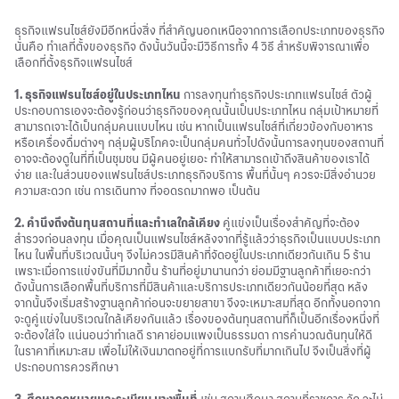
ธุรกิจแฟรนไชส์ยังมีอีกหนึ่งสิ่ง ที่สำคัญนอกเหนือจากการเลือกประเภทของธุรกิจ
นั่นคือ ทำเลที่ตั้งของธุรกิจ ดังนั้นวันนี้จะมีวิธีการทั้ง 4 วิธี สำหรับพิจารณาเพื่อ
เลือกที่ตั้งธุรกิจแฟรนไชส์
1. ธุรกิจแฟรนไชส์อยู่ในประเภทไหน
การลงทุนทำธุรกิจประเภทแฟรนไชส์ ตัวผู้
ประกอบการเองจะต้องรู้ก่อนว่าธุรกิจของคุณนั้นเป็นประเภทไหน กลุ่มเป้าหมายที่
สามารถเจาะได้เป็นกลุ่มคนแบบไหน เช่น หากเป็นแฟรนไชส์ที่เกี่ยวข้องกับอาหาร
หรือเครื่องดื่มต่างๆ กลุ่มผู้บริโภคจะเป็นกลุ่มคนทั่วไปดังนั้นการลงทุนของสถานที่
อาจจะต้องดูในที่ที่เป็นชุมชน มีผู้คนอยู่เยอะ ทำให้สามารถเข้าถึงสินค้าของเราได้
ง่าย และในส่วนของแฟรนไชส์ประเภทธุรกิจบริการ พื้นที่นั้นๆ ควรจะมีสิ่งอำนวย
ความสะดวก เช่น การเดินทาง ที่จอดรถมากพอ เป็นต้น
2. คำนึงถึงต้นทุนสถานที่และทำเลใกล้เคียง
คู่แข่งเป็นเรื่องสำคัญที่จะต้อง
สำรวจก่อนลงทุน เมื่อคุณเป็นแฟรนไชส์หลังจากที่รู้แล้วว่าธุรกิจเป็นแบบประเภท
ไหน ในพื้นที่บริเวณนั้นๆ จึงไม่ควรมีสินค้าที่จัดอยู่ในประเภทเดียวกันเกิน 5 ร้าน
เพราะเมื่อการแข่งขันที่มีมากขึ้น ร้านที่อยู่มานานกว่า ย่อมมีฐานลูกค้าที่เยอะกว่า
ดังนั้นการเลือกพื้นที่บริการที่มีสินค้าและบริการประเภทเดียวกันน้อยที่สุด หลัง
จากนั้นจึงเริ่มสร้างฐานลูกค้าก่อนจะขยายสาขา จึงจะเหมาะสมที่สุด อีกทั้งนอกจาก
จะดูคู่แข่งในบริเวณใกล้เคียงกันแล้ว เรื่องของต้นทุนสถานที่ก็เป็นอีกเรื่องหนึ่งที่
จะต้องใส่ใจ แน่นอนว่าทำเลดี ราคาย่อมแพงเป็นธรรมดา การคำนวณต้นทุนให้ดี
ในราคาที่เหมาะสม เพื่อไม่ให้เงินมาตกอยู่ที่การแบกรับที่มากเกินไป จึงเป็นสิ่งที่ผู้
ประกอบการควรศึกษา