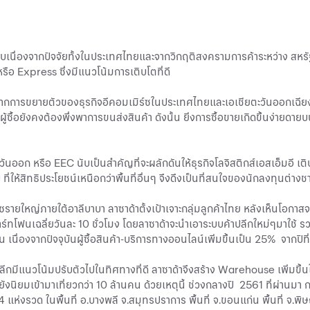
เนื่องจากปัจจัยทั้งในประเทศไทยและจากวิกฤติสงครามการค้าระหว่าง สหรัฐฯ
รือ Express ซึ่งมีแนวโน้มการเติบโตที่ดี
กจากการขยายตัวของธุรกิจอีคอมเมิร์ซในประเทศไทยและเอเชียตะวันออกเฉียงใต้
ู้ซื้อยังคงต้องพึ่งพาการขนส่งสินค้า ดังนั้น ยิ่งการซื้อขายเกิดขึ้นง่ายด
อก หรือ EEC นับเป็นสำคัญที่จะผลักดันให้ธุรกิจโลจิสติกส์เอสเอ็มอี เต
้สิทธิประโยชน์เหนือกว่าพื้นที่อื่นๆ จึงดึงเป็นที่สนใจของนักลงทุนต่างชา
ซรายใหญ่ภายใต้อาลีบาบา ลาซาด้าตั้งเป้าเจาะกลุ่มลูกค้าไทย หลังเห็นโอกาส
งใช้สมาร์ทโฟนเฉลี่ยวันละ 10 ชั่วโมง โดยลาซาด้าจะนำเอาระบบค้าปลีกใหม่ๆ
นื่องจากปัจจุบันผู้ซื้อสินค้า-บริการทางออนไลน์เพิ่มขึ้นเป็น 25% จากปีท
ค้าปลีกมีแนวโน้มปรับตัวไปในทิศทางที่ดี ลาซาด้าจึงสร้าง Warehouse เพิ่ม
ังนิยมเข้ามาเที่ยวกว่า 10 ล้านคน ด้วยเหตุนี้ ช่วงกลางปี 2561 ที่ผ่านมา กล
ห่งรวด ในพื้นที่ อ.บางพลี จ.สมุทรปราการ พื้นที่ จ.ขอนแก่น พื้นที่ จ.พิษ