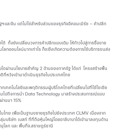
และจีน แต่ไม่ใช่สำหรับส่วนของธุรกิจอีคอมเมิร์ซ – ค้าปลีก
 ทั้งยังเปลี่ยนวงการค้าปลีกแบบเดิม ให้ก้าวไปสู่การซื้อขาย
ายบนโลกออนไลน์มากเท่าไร ก็จะยิ่งเกิดความต้องการใช้บริการขนส่ง
ิบโตผ่านนโยบายสำคัญ 2 ด้านของภาครัฐ ได้แก่ โครงสร้างพื้น
ติที่หวังเข้ามาดำเนินธุรกิจในประเทศไทย
จากเทคโนโลยีและพฤติกรรมผู้บริโภคไทยที่เปลี่ยนไปที่ใช้โซเชีย
มาใช้ รวมไปถึงการนำ Data Technology มาสร้างประสบการณ์แบบ
ี่ผ่านมา 15%
ขึ้นในไทย เพื่อเป็นฐานขยายธุรกิจไปยังประเทศ CLMV เนื่องจาก
ุ่มบริษัท เบสท์ ที่ที่ถือหุ้นใหญ่โดยอาลีบาบาได้เข้ามาลงทุนด้าน
ณุโลก และ พื้นที่จ.สราษฎร์ธานี