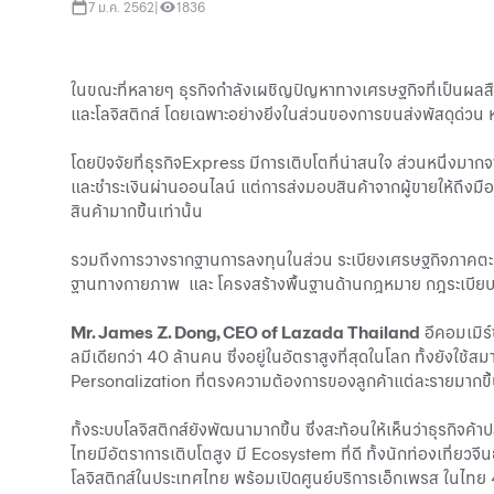
7 ม.ค. 2562
|
1836
ในขณะที่หลายๆ ธุรกิจกำลังเผชิญปัญหาทางเศรษฐกิจที่เป็นผลสืบ
และโลจิสติกส์ โดยเฉพาะอย่างยิ่งในส่วนของการขนส่งพัสดุด่วน ห
โดยปัจจัยที่ธุรกิจExpress มีการเติบโตที่น่าสนใจ ส่วนหนึ่งมา
และชำระเงินผ่านออนไลน์ แต่การส่งมอบสินค้าจากผู้ขายให้ถึงมือผ
สินค้ามากขึ้นเท่านั้น
รวมถึงการวางรากฐานการลงทุนในส่วน ระเบียงเศรษฐกิจภาคตะวันอ
ฐานทางกายภาพ และ โครงสร้างพื้นฐานด้านกฎหมาย กฎระเบียบ ที่ให
Mr. James Z. Dong, CEO of Lazada Thailand
อีคอมเมิร์
ลมีเดียกว่า 40 ล้านคน ซึ่งอยู่ในอัตราสูงที่สุดในโลก ทั้งยั
Personalization ที่ตรงความต้องการของลูกค้าแต่ละรายมากขึ้น เ
ทั้งระบบโลจิสติกส์ยังพัฒนามากขึ้น ซึ่งสะท้อนให้เห็นว่าธุรกิจ
ไทยมีอัตราการเติบโตสูง มี Ecosystem ที่ดี ทั้งนักท่องเที่ยวจีนย
โลจิสติกส์ในประเทศไทย พร้อมเปิดศูนย์บริการเอ็กเพรส ในไทย 4 แ