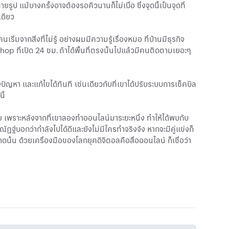
ป แม้บางครั้งอาจต้องรอคิวนานก็ไม่เบื่อ ซึ่งจุดนี้เป็นจุดที่
เดียว
ิ่มจากสิ่งที่ไม่รู้ อย่างผมมีความรู้เรื่องหมอ ที่บ้านมีธุรกิจ
op ที่เปิด 24 ชม. ถ้าได้พื้นที่ตรงนั้นไปแล้วมีคนติดตามเยอะๆ
 และแก้ไขได้ทันที เช่นเดียวกับที่เขาได้ปรับระบบการเช็คบิล
ี้
เพราะหลังจากที่เขาลองทำออนไลน์มาระยะหนึ่ง ทำให้ได้พบกับ
ัฏฐ์บอกว่ากำลังไปได้ดีและยังไม่มีใครทำจริงจัง หากจะมีคู่แข่งก็
น ด้วยเครื่องมือของโลกยุคดิจิตอลคือสื่อออนไลน์ ก็เชื่อว่า