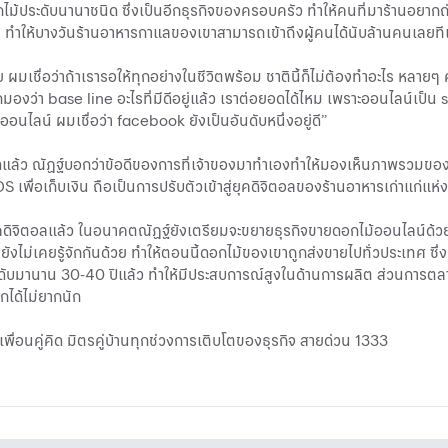
ไม้ประดับนานาชนิด ซึ่งเป็นอีกธุรกิจของครอบครัว ทำให้คนที่มาร้านอยากถ่ายรู
่อน ทำให้บางวันร้านอาหารกาแลของเขาสามารถเข้าถึงผู้คนได้นับล้านคนเลยที
ผมเชื่อว่าถ้าเรารอให้ทุกอย่างในชีวิตพร้อม ชาตินี้ก็ไม่ต้องทำอะไร หลายๆ คนเร
งว่า base line อะไรที่มีดีอยู่แล้ว เราต่อยอดได้ไหม เพราะออนไลน์เป็น sh
อนไลน์ ผมเชื่อว่า facebook ยังเป็นอันดับหนึ่งอยู่ดี”
 ณัฏฐ์บอกว่าข้อดีของการที่เจ้าของมาทำเองทำให้มองเห็นภาพรวมของปัญหา
S เพื่อเก็บเงิน ถือเป็นการปรับตัวเข้าสู่ยุคดิจิตอลของร้านอาหารเก่าแก่แห่งน
คดิจิตอลแล้ว ในอนาคตณัฏฐ์ยังเตรียมจะขยายธุรกิจขายดอกไม้ออนไลน์ด้วย 
ังไม่เคยรู้จักกันด้วย ทำให้ตอนนี้ดอกไม้ของเขาถูกส่งขายไปทั่วประเทศ ซึ่งณ
บมานาน 30-40 ปีแล้ว ทำให้มีประสบการณ์สูงในด้านการผลิต ส่วนการตลาดนั้
กได้ไม่ยากนัก
อนคู่คิด มิตรคู่บ้านทุกช่วงการเติบโตของธุรกิจ สายด่วน 1333