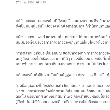
1 ก.พ. 2560
|
1325
แต่ด้วยบรรยากาศของร้านที่ตั้งอยู่บริเวณอ่างเกษตร ซึ่งเป็นอ
ซึ่งเป็นคนหนุ่มรุ่นใหม่อย่าง ณัฏฐ์ จุฑารัตนากูล ก็ทำให้ร้านกาแ
แม้จะเรียนจบแพทย์ แต่ความเป็นคนรุ่นใหม่ที่เติบโตมาพร้อมกับกา
มีมุมมองที่จะปรับวิธีการทำตลาดของร้านกาแลใหม่ให้ต่างไปจากเดิ
“การตลาดแต่ก่อนจะเป็นลักษณะของปากต่อปาก การทำตลาดของเราแต่ก
ผมรู้สึกว่าดอกไม้หรือบรรยากาศที่ดีๆ คนจะชื่นชอบ เลยเป็นที่
เพราะว่าเราเรียนหมอมา เห็นนั่งกดคอมฯ ทั้งวัน มันไม่มีประโยชน
แต่การลงมือทำก็ไม่ง่ายนักเมื่อณัฏฐ์พบว่า ช่วงแรกๆ ที่เขาเริ่ม
“ผมรื้อทุกอย่างที่เกี่ยวกับการทำ facebook มาตอบ inbox เอง 
57 วัน เราสามารถสร้างผู้ติดตามได้เป็นแสนคน ตัวเลขมันเริ่มชัด
ดอกไม้ บรรยากาศ ลักษณะที่ผมทำเพจ คือจะทำแบบหลอนไปเรื่อยๆ ให
รู้สึกว่ามันไม่เวิร์ค เลยลองเปลี่ยนเรื่องอาหารเป็นเรื่องขอ