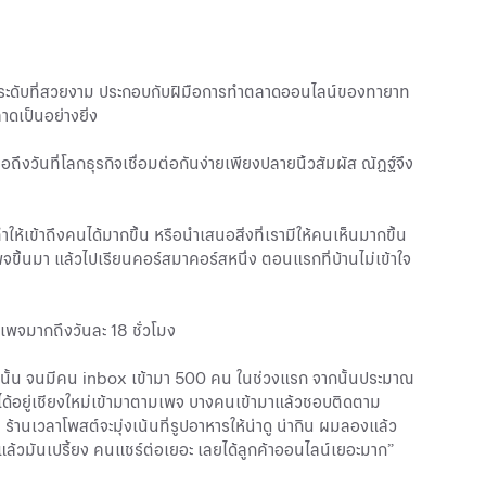
กไม้ประดับที่สวยงาม ประกอบกับฝีมือการทำตลาดออนไลน์ของทายาท
าดเป็นอย่างยิ่ง
ึงวันที่โลกธุรกิจเชื่อมต่อกันง่ายเพียงปลายนิ้วสัมผัส ณัฏฐ์จึง
เข้าถึงคนได้มากขึ้น หรือนำเสนอสิ่งที่เรามีให้คนเห็นมากขึ้น
ขึ้นมา แล้วไปเรียนคอร์สมาคอร์สหนึ่ง ตอนแรกที่บ้านไม่เข้าใจ
ำเพจมากถึงวันละ 18 ชั่วโมง
ี๋ยวนั้น จนมีคน inbox เข้ามา 500 คน ในช่วงแรก จากนั้นประมาณ
ไม่ได้อยู่เชียงใหม่เข้ามาตามเพจ บางคนเข้ามาแล้วชอบติดตาม
้านเวลาโพสต์จะมุ่งเน้นที่รูปอาหารให้น่าดู น่ากิน ผมลองแล้ว
แล้วมันเปรี้ยง คนแชร์ต่อเยอะ เลยได้ลูกค้าออนไลน์เยอะมาก”