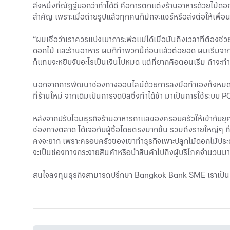
สิ่งหนึ่งที่ณัฏฐ์บอกว่าทำได้ดี คือการตกแต่งร้านอาหารด้วยไม้ดอก
สำคัญ เพราะเมื่อถ่ายรูปแล้วทุกคนก็มักจะแชร์หรือส่งต่อให้เพื
“ผมเชื่อว่าเราควรแบ่งเบาภาระพ่อแม่ได้เมื่อมันถึงเวลาที่ต้องช่วย 
ดอกไม้ และร้านอาหาร ผมก็ทำพวกนี้ก่อนแล้วต่อยอด ผมเริ่มจากมอ
ก็แทบจะหยิบจับอะไรเป็นเงินไปหมด แต่ที่ยากคือตอนเริ่ม ถ้าจะทำอ
นอกจากการพัฒนาช่องทางออนไลน์ด้วยการลงมือทำเองทั้งหมดแล้ว
ที่ร้านใหม่ จากเดิมเป็นการจดบิลซึ่งทำได้ช้า มาเป็นการใช้ระบบ PO
หลังจากปรับโฉมธุรกิจร้านอาหารกาแลของครอบครัวให้เข้ากับยุ
ช่องทางตลาด ได้เจอกับผู้ซื้อโดยตรงมากขึ้น รวมถึงรายใหญ่ๆ ที่ย
คงจะยาก เพราะครอบครัวของเขาทำธุรกิจเพาะปลูกไม้ดอกไม้ประดั
จะเป็นช่องทางกระจายสินค้าหรือนำสินค้าไปถึงผู้บริโภคจำนวนมา
สนใจลงทุนธุรกิจสามารถปรึกษา Bangkok Bank SME เราเป็นเพื่