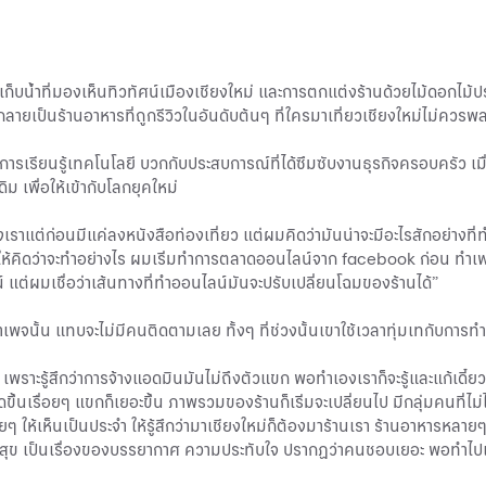
่างเก็บน้ำที่มองเห็นทิวทัศน์เมืองเชียงใหม่ และการตกแต่งร้านด้วยไม้ดอ
ลกลายเป็นร้านอาหารที่ถูกรีวิวในอันดับต้นๆ ที่ใครมาเที่ยวเชียงใหม่ไม่ควรพล
รเรียนรู้เทคโนโลยี บวกกับประสบการณ์ที่ได้ซึมซับงานธุรกิจครอบครัว เมื่อถ
ม เพื่อให้เข้ากับโลกยุคใหม่
่อนมีแค่ลงหนังสือท่องเที่ยว แต่ผมคิดว่ามันน่าจะมีอะไรสักอย่างที่ทำให้
มาให้คิดว่าจะทำอย่างไร ผมเริ่มทำการตลาดออนไลน์จาก facebook ก่อน ทำเพจ
์ แต่ผมเชื่อว่าเส้นทางที่ทำออนไลน์มันจะปรับเปลี่ยนโฉมของร้านได้”
ทำเพจนั้น แทบจะไม่มีคนติดตามเลย ทั้งๆ ที่ช่วงนั้นเขาใช้เวลาทุ่มเทกับการท
เพราะรู้สึกว่าการจ้างแอดมินมันไม่ถึงตัวแขก พอทำเองเราก็จะรู้และแก้เด
ขึ้นเรื่อยๆ แขกก็เยอะขึ้น ภาพรวมของร้านก็เริ่มจะเปลี่ยนไป มีกลุ่มคนที่
้เห็นเป็นประจำ ให้รู้สึกว่ามาเชียงใหม่ก็ต้องมาร้านเรา ร้านอาหารหลายๆ ร
งความสุข เป็นเรื่องของบรรยากาศ ความประทับใจ ปรากฏว่าคนชอบเยอะ พอทำไป