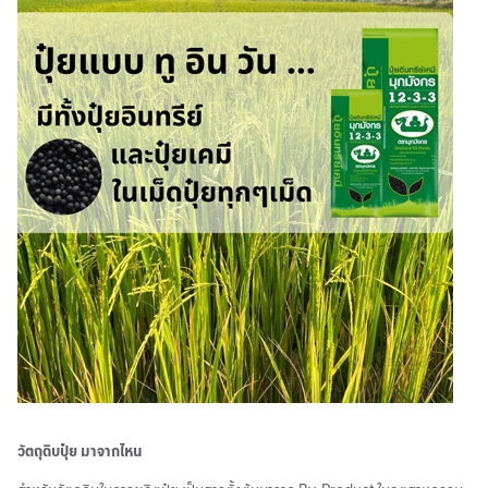
วัตถุดิบปุ๋ย มาจากไหน