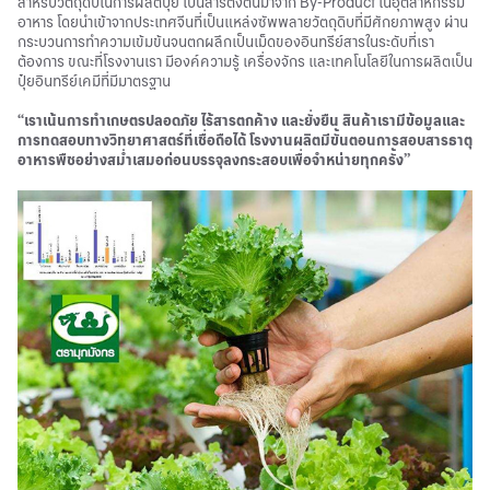
สำหรับวัตถุดิบในการผลิตปุ๋ย เป็นสารตั้งต้นมาจาก By-Product ในอุตสาหกรรม
อาหาร โดยนำเข้าจากประเทศจีนที่เป็นแหล่งซัพพลายวัตถุดิบที่มีศักยภาพสูง ผ่าน
กระบวนการทำความเข้มข้นจนตกผลึกเป็นเม็ดของอินทรีย์สารในระดับที่เรา
ต้องการ ขณะที่โรงงานเรา มีองค์ความรู้ เครื่องจักร และเทคโนโลยีในการผลิตเป็น
ปุ๋ยอินทรีย์เคมีที่มีมาตรฐาน
“เราเน้นการทำเกษตรปลอดภัย ไร้สารตกค้าง และยั่งยืน สินค้าเรามีข้อมูลและ
การทดสอบทางวิทยาศาสตร์ที่เชื่อถือได้ โรงงานผลิตมีขั้นตอนการสอบสารธาตุ
อาหารพืชอย่างสม่ำเสมอก่อนบรรจุลงกระสอบเพื่อจำหน่ายทุกครั้ง”