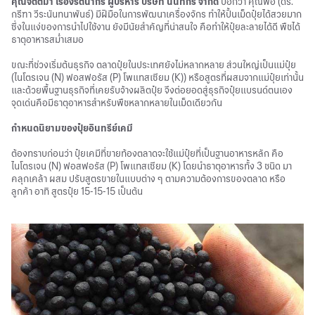
คุณจิตติมา เรืองรัตนากร ผู้บริหาร บริษัท นันทกรี จำกัด
บอกว่า คุณพ่อ (ดร.
กรีฑา วีระนันทนาพันธ์) มีฝีมือในการพัฒนาเครื่องจักร ทำให้ปั้นเม็ดปุ๋ยได้สวยมาก
ซึ่งในแง่ของการนำไปใช้งาน ยังมีนัยสำคัญที่น่าสนใจ คือทำให้ปุ๋ยละลายได้ดี พืชได้
ธาตุอาหารสม่ำเสมอ
ขณะที่ช่วงเริ่มต้นธุรกิจ ตลาดปุ๋ยในประเทศยังไม่หลากหลาย ส่วนใหญ่เป็นแม่ปุ๋ย
(ไนโตรเจน (N) ฟอสฟอรัส (P) โพแทสเซียม (K)) หรือสูตรที่ผสมจากแม่ปุ๋ยเท่านั้น
และด้วยพื้นฐานธุรกิจที่เคยรับจ้างผลิตปุ๋ย จึงต่อยอดสู่ธุรกิจปุ๋ยแบรนด์ตนเอง
จุดเด่นคือมีธาตุอาหารสำหรับพืชหลากหลายในเม็ดเดียวกัน
กำหนดนิยามของปุ๋ยอินทรีย์เคมี
ต้องทราบก่อนว่า ปุ๋ยเคมีที่ขายท้องตลาดจะใช้แม่ปุ๋ยที่เป็นฐานอาหารหลัก คือ
ไนโตรเจน (N) ฟอสฟอรัส (P) โพแทสเซียม (K) โดยนำธาตุอาหารทั้ง 3 ชนิด มา
คลุกเคล้า ผสม ปรับสูตรขายในแบบต่าง ๆ ตามความต้องการของตลาด หรือ
ลูกค้า อาทิ สูตรปุ๋ย 15-15-15 เป็นต้น