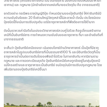
วิทยาศาสตร์ (โครงสร้างทางเคมี เป็น อินทรีย์สาร มีองค์ประกอบเหมือนอาหารที่
เราทาน) และ กฎหมาย (มักอ้างอิงจากแหล่งที่มาของวัตถุดิบ คือ จากธรรมชาติ)
ยกตัวอย่าง กรณีพระราชบัญญัติปุ๋ย กำหนดนิยามของปุ๋ยอินทรีย์ ให้ค่าอินทรีย์มี
ความเข้มข้นร้อยละ 20 ซึ่งส่วนใหญ่วัสดุเหล่านี้ไม่ละลายน้ำ ดังนั้น ประโยชน์ของ
ปุ๋ยชนิดนี้จึงเน้นการปรับปรุงดิน แต่มีธาตุอาหารหลักที่พืชต้องการใช้ต่ำมาก
ดังนั้นเราควรคำนึงถึงในแง่ของวิทยาศาสตร์ควบคู่ไปด้วย คือรูปโครงสร้างทาง
เคมีที่เป็นอินทรีย์สาร การกำหนดความเข้มข้นของธาตุอาหาร ที่มา และอ้างอิงถึงที่
มาจากธรรมชาติ
จะเห็นว่า ปุ๋ยอินทรีย์เคมีของเรา เน้นตอบโจทย์ด้านวิทยาศาสตร์ เป็นปุ๋ยที่มีธาตุ
อาหารหลักในรูปแบบอินทรีย์สารที่เป็นธรรมชาติ100 % และมีอินทรียวัตถุที่เป็น
ธาตุอาหารจำเป็นต่อการเติบโตของพืชเข้าไปด้วย ในทางกลับกัน หากนิยามตาม
กฎหมาย และการจดทะเบียนธุรกิจ ปุ๋ยอินทรีย์เคมียังคงถูกจัดอยู่ในกลุ่มปุ๋ยเคมี
แม้โครงสร้างและธาตุอาหารจะเป็นอินทรีย์ จนปัจจุบันมีการปรับปรุงกฎหมาย โดย
เพิ่มนิยามของปุ๋ยอินทรีย์เคมีขึ้นมา