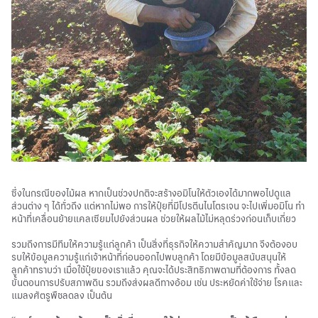
ซึ่งในกรณีของไม้ผล หากเป็นช่วงปกติจะสร้างอมิโนให้ตัวเองได้มากพอไปดูแล
ส่วนต่าง ๆ ได้ทั่วถึง แต่หากไม่พอ การให้ปุ๋ยที่มีโปรตีนไนโตรเจน จะไปเพิ่มอมิโน ทำ
หน้าที่เคลื่อนย้ายแคลเซียมไปยังส่วนผล ช่วยให้ผลไม้ไม่หลุดร่วงก่อนเก็บเกี่ยว
รวมถึงการมีทีมให้ความรู้แก่ลูกค้า เป็นสิ่งที่ธุรกิจให้ความสำคัญมาก จึงต้องอบ
รบให้ข้อมูลความรู้แก่เจ้าหน้าที่ก่อนออกไปพบลูกค้า โดยมีข้อมูลสนับสนุนให้
ลูกค้าทราบว่า เมื่อใช้ปุ๋ยของเราแล้ว คุณจะได้ประสิทธิภาพตามที่ต้องการ ทั้งลด
ขั้นตอนการปรับสภาพดิน รวมถึงส่งผลดีทางอ้อม เช่น ประหยัดค่าใช้จ่าย โรคและ
แมลงศัตรูพืชลดลง เป็นต้น