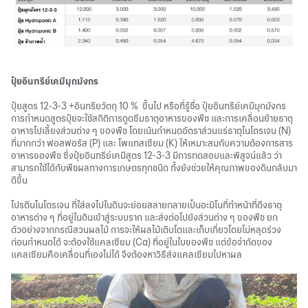
ปุ๋ยอินทรีย์เคมีมุกมังกร
ปุ๋ยสูตร 12-3-3 +อินทรียวัตถุ 10 % ขึ้นไป หรือที่รู้ชื่อ ปุ๋ยอินทรีย์เคมีมุกมังกร
การกำหนดสูตรปุ๋ยจะใช้สถิติการดูดซึมธาตุอาหารของพืช และการเคลื่อนย้ายธาตุ
อาหารไปเลี้ยงส่วนต่าง ๆ ของพืช โดยเน้นกำหนดอัตราส่วนแร่ธาตุไนโตรเจน (N)
ที่มากกว่า ฟอสฟอรัส (P) และ โพแทสเซียม (K) ให้เหมาะสมกับความต้องการสาร
อาหารของพืช ซึ่งปุ๋ยอินทรีย์เคมีสูตร 12-3-3 มีการทดสอบและพิสูจน์แล้ว ว่า
สามารถใช้ได้กับพืชผลทางการเกษตรทุกชนิด ทั้งยังช่วยให้คุณภาพของดินกลับมา
ดีขึ้น
โปรตีนไนโตรเจน ที่ใส่ลงไปในดินจะย่อยสลายกลายเป็นอะมิโนที่ทำหน้าที่ดึงธาตุ
อาหารต่าง ๆ ที่อยู่ในดินเข้าสู่ระบบราก และส่งต่อไปยังส่วนต่าง ๆ ของพืช ยก
ตัวอย่างจากกรณีสวนผลไม้ การจะให้ผลไม้เติบโตและเก็บเกี่ยวโดยไม่หลุดร่วง
ก่อนกำหนดได้ จะต้องใช้แคลเซียม (Ca) ที่อยู่ในใบของพืช แต่ข้อจำกัดของ
แคลเซียมคือเคลื่อนที่เองไม่ได้ จึงต้องหาวิธีส่งแคลเซียมไปหาผล