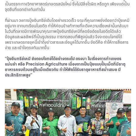
เป็นตรรกะทางวิทยาศาสตร์เกษตรสมัยใหม่ ซึ่งไม่มีสิ่งใดผิด หรือถูก เพียงแต่เป็น
จุดยืนที่แตกต่างกันเท่านั้น
ที่ผ่านมา วงการปุ๋ยอินทรีย์เติบโตอย่างรวดเร็ว ขณะที่คุณภาพยังด้อยกว่าปุ๋ยเคมี
อยู่มาก จากบทเรียนในอดีต ทำให้ค่อนข้างท้าทายที่จะดึงความเชื่อเหล่านั้นกลับมา
ในวันที่ตลาดมีการพัฒนาคุณภาพปุ๋ยอินทรีย์เคมีที่ลดข้อด้อยในอดีตได้แล้ว
ข้อมูลและผลลัพธ์ที่เป็นรูปธรรม การทดสอบที่พิสูจน์แล้ว จึงจะตอบโจทย์ได้
เพราะเกษตรกรยุคนี้เข้าถึงข่าวสารและข้อมูลได้มากขึ้น ข้อดีคือ ทำให้การสื่อสาร
ง่าย และเข้าใจตรงกันมากขึ้น
“ปุ๋ยอินทรีย์เคมี ยังตอบโจทย์ได้อย่างตรงไป ตรงมา ในเรื่องการทำเกษตร
แม่นยำ หรือ Precision Agriculture เนื่องจากเป็นปุ๋ยแบบปั้นเม็ดที่มีธาตุ
อาหารครบถ้วนอยู่ในเม็ดเดียวกัน ทำให้พืชได้รับธาตุอาหารที่สม่ำเสมอ มี
ประสิทธิภาพสูง”