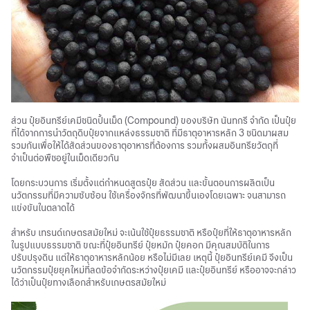
ส่วน ปุ๋ยอินทรีย์เคมีชนิดปั้นเม็ด (Compound) ของบริษัท นันทกรี จำกัด เป็นปุ๋ย
ที่ได้จากการนำวัตถุดิบปุ๋ยจากแหล่งธรรมชาติ ที่มีธาตุอาหารหลัก 3 ชนิดมาผสม
รวมกันเพื่อให้ได้สัดส่วนของธาตุอาหารที่ต้องการ รวมทั้งผสมอินทรียวัตถุที่
จำเป็นต่อพืชอยู่ในเม็ดเดียวกัน
โดยกระบวนการ เริ่มตั้งแต่กำหนดสูตรปุ๋ย สัดส่วน และขั้นตอนการผลิตเป็น
นวัตกรรมที่มีความซับซ้อน ใช้เครื่องจักรที่พัฒนาขึ้นเองโดยเฉพาะ จนสามารถ
แข่งขันในตลาดได้
สำหรับ เทรนด์เกษตรสมัยใหม่ จะเน้นใช้ปุ๋ยธรรมชาติ หรือปุ๋ยที่ให้ธาตุอาหารหลัก
ในรูปแบบธรรมชาติ ขณะที่ปุ๋ยอินทรีย์ ปุ๋ยหมัก ปุ๋ยคอก มีคุณสมบัติในการ
ปรับปรุงดิน แต่ให้ธาตุอาหารหลักน้อย หรือไม่มีเลย เหตุนี้ ปุ๋ยอินทรีย์เคมี จึงเป็น
นวัตกรรมปุ๋ยยุคใหม่ที่ลดข้อจำกัดระหว่างปุ๋ยเคมี และปุ๋ยอินทรีย์ หรืออาจจะกล่าว
ได้ว่าเป็นปุ๋ยทางเลือกสำหรับเกษตรสมัยใหม่