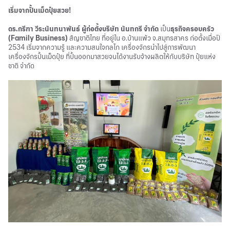
เริ่มจากปั้นเม็ดปุ๋ยสวย!
ดร.กรีฑา วีระนันทนาพันธ์ ผู้ก่อตั้งบริษัท นันทกรี จำกัด
เป็น
ธุรกิจครอบครัว
(Family Business)
สัญชาติไทย ที่อยู่ใน อ.บ้านแพ้ว จ.สมุทรสาคร ก่อตั้งเมื่อปี
2534 เริ่มจากความรู้ และความสนใจกลไก เครื่องจักรนำไปสู่การพัฒนา
เครื่องจักรปั้นเม็ดปุ๋ย ที่ปั้นออกมาสวยจนได้งานรับจ้างผลิตให้กับบริษัท ปุ๋ยแห่ง
ชาติ จำกัด