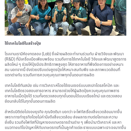
ใช้เทคโนโลยีในสร้างปุ๋ย
โรงงานเรามีห้องทดลอง (Lab) ซึ่งฝ่ายผลิตจะทำงานร่วมกับ ฝ่ายวิจัยและพัฒนา
(R&D) ที่มีเครื่องมือเพียบพร้อม รวมถึงการใช้เทคโนโลยี วิจัยและพัฒนาสูตรการ
ผลิตใหม่ ๆ ช่วยให้ปุ๋ยมีประสิทธิภาพสูงสุด ให้สารอาหารที่พืชต้องการอย่างเหมาะ
สม นอกจากนี้ ยังช่วยปรับแต่งสูตรปุ๋ยให้เหมาะสมกับพืช และสภาพแวดล้อมที่
แตกต่างกัน รวมถึงการควบคุมคุณภาพทุกขั้นตอนการผลิต
เทคโนโลยีทันสมัย เช่น การวิเคราะห์โดยใช้เซนเซอร์แบบสเปกโตรสโคปิค และ
เทคโนโลยีตรวจสอบสารอาหาร สามารถช่วยให้ผู้ผลิตปุ๋ยควบคุมคุณภาพสาร
อาหารในเม็ดปุ๋ยได้ รวมทั้งตรวจสอบทุกขั้นตอนได้แบบเรียลไทม์ และตรวจสอบ
ย้อนกลับได้ในทุกขั้นตอนการผลิต
สำหรับมิติต่อไปของธุรกิจ คุณจิตติมา บอกว่า จะโฟกัสเรื่องสิ่งแวดล้อมมากขึ้น
เพราะการทำธุรกิจโดยไม่คำนึงถึงสิ่งแวดล้อม ส่งผลกระทบต่อโลกและความ
ยั่งยืน รวมถึงโฟกัสที่ปัญหาของเกษตรกรด้านต่าง ๆ เพื่อนำมาวิเคราะห์ และหา
แนวทางแก้ไขปัญหาให้กับเกษตรกรที่เป็นลูกค้าแต่ละรายแบบเฉพาะเจาะจงมากขึ้น