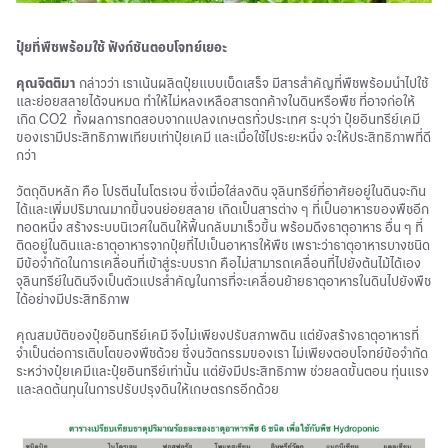
ปุ๋ยที่พืชพร้อมใช้ ฟังก์ชันตอบโจทย์เยอะ
คุณจิตติมา
กล่าวว่า เราเน้นผลิตปุ๋ยแบบเบ็ดเสร็จ มีสารสำคัญที่พืชพร้อมนำไปใช้
และย่อยสลายได้จนหมด ทำให้ไม่หลงเหลือสารตกค้างในดินหรือพืช ที่อาจก่อให้
เกิด CO2 ทั้งผลการทดสอบจากแปลงเกษตรทั่วประเทศ ระบุว่า ปุ๋ยอินทรีย์เคมี
ของเรามีประสิทธิภาพเทียบเท่าปุ๋ยเคมี และเมื่อใช้ไประยะหนึ่ง จะให้ประสิทธิภาพที่ดี
กว่า
วัตถุดิบหลัก คือ โปรตีนไนโตรเจน ซึ่งเมื่อใส่ลงดิน จุลินทรีย์ที่อาศัยอยู่ในดินจะกิน
ได้และเพิ่มปริมาณมากขึ้นจนย่อยสลาย เกิดเป็นสารต่าง ๆ ที่เป็นอาหารของพืชอีก
ทอดหนึ่ง สร้างระบบนิเวศในดินให้ฟื้นกลับมาเร็วขึ้น พร้อมดึงธาตุอาหาร อื่น ๆ ที่
ติดอยู่ในดินและธาตุอาหารจากปุ๋ยที่ไปเป็นอาหารให้พืช เพราะว่าธาตุอาหารบางชนิด
มีข้อจำกัดในการเคลื่อนที่เข้าสู่ระบบราก คือไม่สามารถเคลื่อนที่ไปยังต้นไม้ได้เอง
จุลินทรีย์ในดินจึงเป็นตัวแปรสำคัญในการที่จะเคลื่อนย้ายธาตุอาหารในดินไปยังพืช
ได้อย่างมีประสิทธิภาพ
คุณสมบัติของปุ๋ยอินทรีย์เคมี จึงไม่เพียงปรับสภาพดิน แต่ยังสร้างธาตุอาหารที่
จำเป็นต่อการเติบโตของพืชด้วย ซึ่งนวัตกรรมของเรา ไม่เพียงตอบโจทย์ข้อจำกัด
ระหว่างปุ๋ยเคมีและปุ๋ยอินทรีย์เท่านั้น แต่ยังมีประสิทธิภาพ ช่วยลดขั้นตอน ทุ่นแรง
และลดต้นทุนในการปรับปรุงดินให้เกษตรกรอีกด้วย