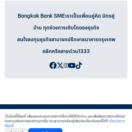
Bangkok Bank SMEเราเป็นเพื่อนคู่คิด มิตรคู่
บ้าน ทุกช่วงการเติบโตของธุรกิจ
สนใจลงทุนธุรกิจสามารถปรึกษาธนาคารกรุงเทพ
คลิกหรือสายด่วน1333
เว็บไซต์นี้ใช้คุกกี้ เพื่อมอบประสบการณ์การใช้งานที่ดีให้กับท่าน และเพื่อพัฒนาบริการให้ตรง
กับความต้องการของท่านมากขึ้น ท่านสามารถเรียนรู้เพิ่มเติมเกี่ยวกับคุกกี้ได้ที่
นโยบายการ
ใช้คุกกี้
สงวนสิทธิ์ พ.ศ.2558 บมจ.ธนาคารกรุงเทพฯ
|
เข้าสู่เว็บไซต์ธนาคาร
|
ติดต่อเรา