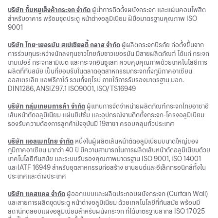
บริษัท กิ้มหยูเส็งค้ากระจก จำกัด
ผู้นำการติดตั้งผนังกระจก และแผ่นคอมโพสิต
สำหรับอาคาร พร้อมชุดประตู หน้าต่างอลูมิเนียม ฝีมือมาตรฐานคุณภาพ ISO
9001
บริษัท ไทย-เยอรมัน สเปเชียลตี้ กลาส จำกัด
ผู้ผลิตกระจกนิรภัย ก่อตั้งขึ้นจาก
การร่วมทุนระหว่างนักลงทุนชาวไทยกับชาวเยอรมัน มีสายผลิตภัณฑ์ ได้แก่ กระจก
เทมเปอร์ กระจกลามิเนต และกระจกอินซูเลท ควบคุมคุณภาพด้วยเทคโนโลยีการ
ผลิตที่ทันสมัย เป็นที่ยอมรับในตลาดอุตสาหกรรมกระจกทั้งภูมิภาคอาเซียน
ออสเตรเลีย แอฟริกาใต้ รวมทั้งยุโรป ภายใต้การรับรองมาตรฐาน มอก.
DIN1286, ANSIZ97.1 ISO9001, ISO/TS16949
บริษัท กลุ่มเกษมการค้า จำกัด
ผู้แทนการจัดจำหน่ายผลิตภัณฑ์กระจกไทยอาซาฮี
เส้นหน้าตัดอลูมิเนียม แผ่นยิปซั่ม และอุปกรณ์งานติดตั้งกระจก-โครงอลูมิเนียม
รองรับความต้องการลูกค้าปัจจุบันมี 19สาขา ครอบคลุมทั่วประเทศ
บริษัท แอลเมทไทย จำกัด
หนึ่งในผู้ผลิตเส้นหน้าตัดอลูมิเนียมขนาดใหญ่ของ
ภูมิภาคอาเซียน มากว่า 40 ปี มีความสามารถในการผลิตเส้นหน้าตัดอลูมิเนียมด้วย
เทคโนโลยีทันสมัย และระบบรับรองคุณภาพมาตรฐาน ISO 9001, ISO 14001
และIATF 16949 สำหรับอุตสาหกรรมก่อสร้าง ยานยนต์และอีเล็กทรอนิกส์ทั้งใน
ประเทศและต่างประเทศ
บริษัท แคสแคล จำกัด
ผู้ออกแบบและผลิตประกอบผนังกระจก (Curtain Wall)
และสายการผลิตชุดประตู หน้าต่างอลูมิเนียม ด้วยเทคโนโลยีที่ทันสมัย พร้อมมี
สถานีทดสอบแผงอลูมิเนียมสำหรับผนังกระจก ที่ได้มาตรฐานสากล ISO 17025