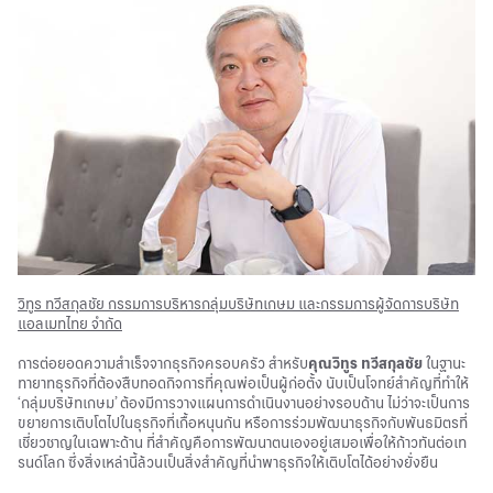
วิทูร ทวีสกุลชัย กรรมการบริหารกลุ่มบริษัทเกษม และกรรมการผู้จัดการบริษัท
แอลเมทไทย จำกัด
การต่อยอดความสำเร็จจากธุรกิจครอบครัว สำหรับ
คุณวิทูร ทวีสกุลชัย
ในฐานะ
ทายาทธุรกิจที่ต้องสืบทอดกิจการที่คุณพ่อเป็นผู้ก่อตั้ง นับเป็นโจทย์สำคัญที่ทำให้
‘กลุ่มบริษัทเกษม’ ต้องมีการวางแผนการดำเนินงานอย่างรอบด้าน ไม่ว่าจะเป็นการ
ขยายการเติบโตไปในธุรกิจที่เกื้อหนุนกัน หรือการร่วมพัฒนาธุรกิจกับพันธมิตรที่
เชี่ยวชาญในเฉพาะด้าน ที่สำคัญคือการพัฒนาตนเองอยู่เสมอเพื่อให้ก้าวทันต่อเท
รนด์โลก ซึ่งสิ่งเหล่านี้ล้วนเป็นสิ่งสำคัญที่นำพาธุรกิจให้เติบโตได้อย่างยั่งยืน