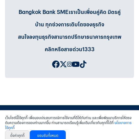
Bangkok Bank SMEเราเป็นเพื่อนคู่คิด มิตรคู่
บ้าน ทุกช่วงการเติบโตของธุรกิจ
สนใจลงทุนธุรกิจสามารถปรึกษาธนาคารกรุงเทพ
คลิกหรือสายด่วน1333
เว็บไซต์นี้ใช้คุกกี้ เพื่อมอบประสบการณ์การใช้งานที่ดีให้กับท่าน และเพื่อพัฒนาบริการให้ตรง
กับความต้องการของท่านมากขึ้น ท่านสามารถเรียนรู้เพิ่มเติมเกี่ยวกับคุกกี้ได้ที่
นโยบายการ
ใช้คุกกี้
สงวนสิทธิ์ พ.ศ.2558 บมจ.ธนาคารกรุงเทพฯ
|
เข้าสู่เว็บไซต์ธนาคาร
|
ติดต่อเรา
ตั้งค่าคุกกี้
ยอมรับทั้งหมด
หนังสือแจ้งการคุ้มครองข้อมูลส่วนบุคคล
นโยบายการใช้คุกกี้
เงื่อนไขการใช้เว็บไซต์