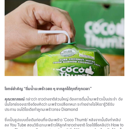
โจทย์สำคัญ “ดื่มน้ำมะพร้าวสด ๆ จากลูกได้ทุกที่ทุกเวลา”
คุณวราภรณ์
กล่าวว่า ชาวต่างชาติส่วนใหญ่ ต้องการดื่มน้ำมะพร้าวเป็นประจำ ดัง
นั้นโจทย์ของเราจึงต้องคิดว่า มะพร้าวเปลือกหนา จะทำอย่างไรให้เขารู้วิธีรับ
ประทาน จนได้ไอเดียทำลูกมะพร้าวทรง Diamond
ซึ่งเป็นรูปแบบดั้งเดิมก่อนที่จะมีมะพร้าว ‘Coco Thumb’ หลังจากนั้นจึงทำคลิป
ลง You Tube สอนวิธีเฉาะมะพร้าวให้ลูกค้าชาวต่างชาติ โดยใช้ชื่อคลิปว่า How to