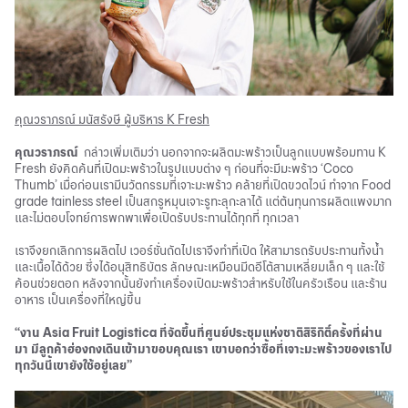
คุณวราภรณ์ มนัสรังษี ผู้บริหาร K Fresh
คุณวราภรณ์
กล่าวเพิ่มเติมว่า นอกจากจะผลิตมะพร้าวเป็นลูกแบบพร้อมทาน K
Fresh ยังคิดค้นที่เปิดมะพร้าวในรูปแบบต่าง ๆ ก่อนที่จะมีมะพร้าว ‘Coco
Thumb’ เมื่อก่อนเรามีนวัตกรรมที่เจาะมะพร้าว คล้ายที่เปิดขวดไวน์ ทำจาก Food
grade tainless steel เป็นสกรูหมุนเจาะรูทะลุกะลาได้ แต่ต้นทุนการผลิตแพงมาก
และไม่ตอบโจทย์การพกพาเพื่อเปิดรับประทานได้ทุกที่ ทุกเวลา
เราจึงยกเลิกการผลิตไป เวอร์ชั่นถัดไปเราจึงทำที่เปิด ให้สามารถรับประทานทั้งน้ำ
และเนื้อได้ด้วย ซึ่งได้อนุสิทธิบัตร ลักษณะเหมือนมีดอีโต้สามเหลี่ยมเล็ก ๆ และใช้
ค้อนช่วยตอก หลังจากนั้นยังทำเครื่องเปิดมะพร้าวสำหรับใช้ในครัวเรือน และร้าน
อาหาร เป็นเครื่องที่ใหญ่ขึ้น
“งาน Asia Fruit Logistica ที่จัดขึ้นที่ศูนย์ประชุมแห่งชาติสิริกิติ์ครั้งที่ผ่าน
มา มีลูกค้าฮ่องกงเดินเข้ามาขอบคุณเรา เขาบอกว่าซื้อที่เจาะมะพร้าวของเราไป
ทุกวันนี้เขายังใช้อยู่เลย”