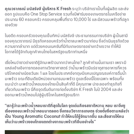
คุณวราภรณ์ มนัสรังษี ผู้บริหาร K Fresh
ระบุว่า บริษัทเราเป็นทั้งผู้ผลิต และส่ง
ออก รูปแบบคือ One Stop Service รวมทั้งมีฟาร์มของเกษตรกรในเครือข่าย
ประมาณ 60 ครอบครัว ครอบคลุมพื้นที่ราว 10,000 ไร่ และมีสวนมะพร้าวที่ปลูก
เองด้วย
ในอดีต ครอบครัวของคุณเข็มทัศน์ มนัสรังษี ประธานกรรมการบริษัท ผู้เป็นสามี
ของคุณวราภรณ์ มีธุรกิจครอบครัวทำน้ำตาลมะพร้าวมาก่อน ซึ่งดำเนินธุรกิจด้วย
ความยากลำบาก แต่ด้วยคอนเนคชันที่มีกับเกษตรกรอย่างกว้างขวาง ทำให้มี
โอกาสได้รู้จักกับลูกค้าคนไทยในสหรัฐอเมริกาท่านหนึ่ง
เชื่อไหมว่าชาวต่างชาติรู้จักมะพร้าวมากกว่าคนไทย? ลูกค้าท่านนั้นถามเรา เพราะมี
แหล่งอ้างอิงการทดลองทางวิทยาศาสตร์ ว่าน้ำมะพร้าวมีแร่ธาตุสารอาหารที่ควร
บริโภคอย่างน้อยวันละ 1 ผล โดยในประเทศอังกฤษมีแคมเปญรณรงค์การดื่มน้ำ
มะพร้าว ขณะที่อินเดียมีหน่วยงานกรมมะพร้าว ดูแลเรื่องนี้โดยเฉพาะ พร้อมทั้ง
แนะนำว่า มะพร้าวน้ำหอมของไทยเป็นสินค้าที่ดี มีคุณภาพ น่าจะลองทำธุรกิจที่
เกี่ยวกับมะพร้าว นี่คือจุดเริ่มต้นการก่อตั้งบริษัท K Fresh ในปี 2004 และส่ง
ออกมะพร้าวน้ำหอมไปสู่ผู้บริโภคในสหรัฐอเมริกา
“เรารู้ว่ามะพร้าวน้ำหอมเราดีที่สุดในโลก จุดเด่นคือรสชาติหวาน หอม เราจึงชู
เรื่องของมะพร้าวน้ำหอมมาตลอด ซึ่งกรมวิชาการเกษตร ช่วยตั้งชื่อตามหลังว่า
เป็น Young Aromatic Coconut ทำให้คนได้รู้จักมากขึ้น และสื่อสารให้คน
เห็นว่ามะพร้าวของไทยแตกต่างจากมะพร้าวที่อื่นอย่างไร”