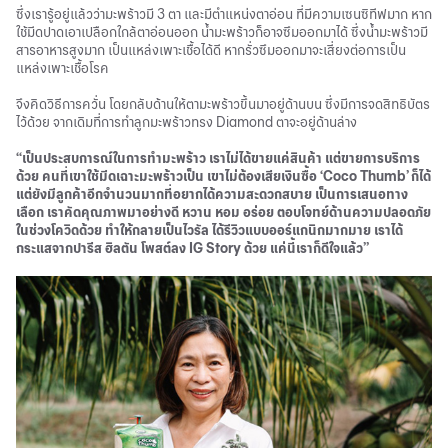
ซึ่งเรารู้อยู่แล้วว่ามะพร้าวมี 3 ตา และมีตำแหน่งตาอ่อน ที่มีความเซนซิทีฟมาก หาก
ใช้มีดปาดเอาเปลือกใกล้ตาอ่อนออก น้ำมะพร้าวก็อาจซึมออกมาได้ ซึ่งน้ำมะพร้าวมี
สารอาหารสูงมาก เป็นแหล่งเพาะเชื้อได้ดี หากรั่วซึมออกมาจะเสี่ยงต่อการเป็น
แหล่งเพาะเชื้อโรค
จึงคิดวิธีการควั่น โดยกลับด้านให้ตามะพร้าวขึ้นมาอยู่ด้านบน ซึ่งมีการจดสิทธิบัตร
ไว้ด้วย จากเดิมที่การทำลูกมะพร้าวทรง Diamond ตาจะอยู่ด้านล่าง
“เป็นประสบการณ์ในการทำมะพร้าว เราไม่ได้ขายแค่สินค้า แต่ขายการบริการ
ด้วย คนที่เขาใช้มีดเฉาะมะพร้าวเป็น เขาไม่ต้องเสียเงินซื้อ ‘Coco Thumb’ ก็ได้
แต่ยังมีลูกค้าอีกจำนวนมากที่อยากได้ความสะดวกสบาย เป็นการเสนอทาง
เลือก เราคัดคุณภาพมาอย่างดี หวาน หอม อร่อย ตอบโจทย์ด้านความปลอดภัย
ในช่วงโควิดด้วย ทำให้กลายเป็นไวรัล ได้รีวิวแบบออร์แกนิกมากมาย เราได้
กระแสจากปารีส ฮิลตัน โพสต์ลง IG Story ด้วย แค่นี้เราก็ดีใจแล้ว”