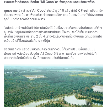
จากมะพร้าวส่งออก เกิดเป็น ‘All Coco’ คาเฟ่ปลุกกระแสคนรักมะพร้าว
คุณวราภรณ์
กล่าวว่า
‘All Coco’
ย่างเข้าสู่ปีที่ 9 แล้ว ทำให้
K Fresh
แข็งแกร่ง
ขึ้นมาก เพราะเป็น คาเฟ่มะพร้าวเจ้าแรกของโลก และเป็นแรงบันดาลใจให้หลายคน
ลุกขึ้นมาทำธุรกิจเกี่ยวกับมะพร้าว
“สมัยก่อนกว่าจะนำสินค้าไปขายในห้างได้เป็นเรื่องยาก ต้องแข่งขันกับแบรนด์ต่าง
ๆ เราจึงเชิญเจ้าหน้าที่ของทางห้างเข้ามาเยี่ยมชมโรงงาน พอได้เห็น เขาบอกว่ามี
พื้นที่ตรงเซ็นทรัลพระราม 2 ชั้น 4 เราจึงได้เริ่มต้นจากที่นี่ ดีไซน์และตกแต่งร้านให้
เหมือนร้านที่ซื้อแฟรนไชส์มาจากญี่ปุ่น
ซึ่งวันแรก กระแสตอบรับดีเกินคาด จนมาถึงวันนี้ก็มีการปรับเปลี่ยนรูปแบบ
พัฒนาอย่างต่อเนื่อง ปัจจุบัน ‘All Coco’ มี 9 สาขา และยังขายแฟรนไชส์ไปที่
ประเทศอินโดนีเซียด้วย ซึ่งได้กระแสตอบรับที่ดีมากเช่นกัน