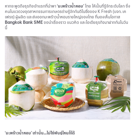
หากจะพูดถึงธุรกิจเจ้าแรกที่นำพา
‘มะพร้าวน้ำหอม’
ไทย ให้เป็นที่รู้จักระดับโลก ซึ่ง
คนในแวดวงอุตสาหกรรมการเกษตรต่างรู้จักกันดีในชื่อของ K Fresh (บจก. เค
เฟรช) ผู้ผลิต และส่งออกมะพร้าวน้ำหอมรายใหญ่ของไทย ที่มองเห็นโอกาส
Bangkok Bank SME
ขอนำเรื่องราว แนวคิด และไอเดียธุรกิจมาฝากกันในวัน
นี้
‘มะพร้าวน้ำหอม’ เท่านั้น…ไม่ใช่พันธุ์ไหนก็ได้