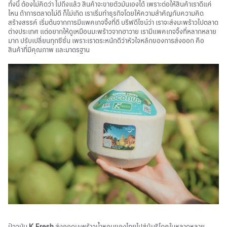
ทั้งนี้ ต้องไม่คิดว่า ไปถึงแล้ว สินค้าจะขายตัวมันเองได้ เพราะต่อให้สินค้าเราดีแค่
ไหน ถ้าการตลาดไม่ดี ก็ไม่เกิด เราเริ่มทำธุรกิจโดยให้ความสำคัญกับความคิด
สร้างสรรค์ เริ่มต้นจากการมีแพคเกจจิ้งที่ดี บรีฟดีไซน์ว่า เราจะส่งมะพร้าวไปตลาด
ต่างประเทศ แต่อยากให้ดูเหมือนมะพร้าวจากฮาวาย เรามีแพคเกจจิ้งที่หลากหลาย
มาก ปรับเปลี่ยนทุกซีซั่น เพราะเราตระหนักดีว่าหัวใจหลักของการส่งออก คือ
สินค้าที่มีคุณภาพ และมาตรฐาน
ปัจจุบัน
K Fresh
ส่งออกมะพร้าวน้ำหอมของไทยไปสู่ผู้บริโภคในหลากหลาย