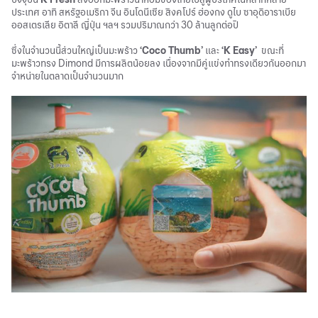
ประเทศ อาทิ สหรัฐอเมริกา จีน อินโดนีเซีย สิงคโปร์ ฮ่องกง ดูไบ ซาอุดิอาราเบีย
ออสเตรเลีย อิตาลี ญี่ปุ่น ฯลฯ รวมปริมาณกว่า 30 ล้านลูกต่อปี
ซึ่งในจำนวนนี้ส่วนใหญ่เป็นมะพร้าว
‘Coco Thumb’
และ
‘K Easy’
ขณะที่
มะพร้าวทรง Dimond มีการผลิตน้อยลง เนื่องจากมีคู่แข่งทำทรงเดียวกันออกมา
จำหน่ายในตลาดเป็นจำนวนมาก