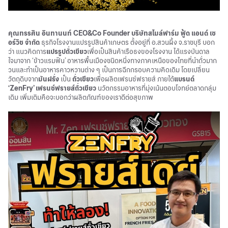
คุณทรรศิน อินทานนท์ CEO&Co Founder บริษัทสไมล์ฟาร์ม ฟู้ด แอนด์ เซ
อร์วิช จำกัด
ธุรกิจโรงงานแปรรูปสินค้าเกษตร ตั้งอยู่ที่ อ.สวนผึ้ง จ.ราชบุรี บอก
ว่า แนวคิดการ
แปรรูปถั่วเขียว
เพื่อเป็นสินค้าเรือธงของโรงงาน ได้แรงบันดาล
ใจมาจาก ‘ข้าวแรมฟืน’ อาหารพื้นเมืองชนิดหนึ่งทางภาคเหนือของไทยที่นำถั่วมาก
วนและทำเป็นอาหารคาวหวานต่าง ๆ เป็นการฉีกกรอบความคิดเดิม โดยเปลี่ยน
วัตถุดิบจาก
มันฝรั่ง
เป็น
ถั่วเขียว
เพื่อผลิตเฟรนซ์ฟรายส์ ภายใต้
แบรนด์
‘ZenFry’ เฟรนช์ฟรายส์ถั่วเขียว
นวัตกรรมอาหารที่มุ่งเน้นตอบโจทย์ตลาดกลุ่ม
เดิม เพิ่มเติมคือจะบอกว่าผลิตภัณฑ์ของเราดีต่อสุขภาพ