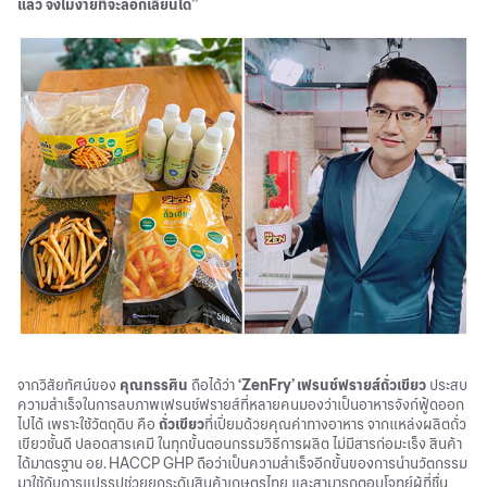
แล้ว จึงไม่ง่ายที่จะลอกเลียนได้”
จากวิสัยทัศน์ของ
คุณทรรศิน
ถือได้ว่า
‘ZenFry’ เฟรนช์ฟรายส์ถั่วเขียว
ประสบ
ความสำเร็จในการลบภาพเฟรนช์ฟรายส์ที่หลายคนมองว่าเป็นอาหารจังก์ฟู้ดออก
ไปได้ เพราะใช้วัตถุดิบ คือ
ถั่วเขียว
ที่เปี่ยมด้วยคุณค่าทางอาหาร จากแหล่งผลิตถั่ว
เขียวชั้นดี ปลอดสารเคมี ในทุกขั้นตอนกรรมวิธีการผลิต ไม่มีสารก่อมะเร็ง สินค้า
ได้มาตรฐาน อย. HACCP GHP ถือว่าเป็นความสำเร็จอีกขั้นของการนำนวัตกรรม
มาใช้กับการแปรรูปช่วยยกระดับสินค้าเกษตรไทย และสามารถตอบโจทย์ผู้ที่ชื่น