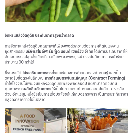
จัดหาแหล่งวัตถุดิบ ประกันราคาสูงกว่าตลาด
การจัดหาแหล่งวัตถุดิบคุณภาพให้เพียงพอต่อความต้องการผลิตในโรงงาน
อุตสาหกรรม
บริษัทสไมล์ฟาร์ม ฟู้ด แอนด์ เซอร์วิช จำกัด
ได้มีการประกันราคาให้
กับเกษตรกรปลูกถั่วเขียวที่ อ.ศรีเทพ จ.เพชรบูรณ์ ปัจจุบันมีเกษตรกรเข้าร่วม
ประมาณ 30 กว่าไร่
ซึ่งการเข้าไป
ส่งเสริมเกษตรกร
ทั้งในแง่ของการถ่ายทอดองค์ความรู้ และเป็น
ตลาดรับซื้อตรงในลักษณะ
การทำเกษตรพันธะสัญญา (Contract Farming)
ทำให้โรงงานไม่เพียงมีแหล่งวัตถุดิบที่เพียงพอตลอดปี แต่สามารถควบคุม
คุณภาพการ
ผลิตสินค้าเกษตร
ให้เป็นไปตามเกณฑ์ความปลอดภัยด้านอาหารอีก
ด้วย อีกแง่มุมหนึ่งยังเป็นการเอื้อประโยชน์แก่เกษตรกรเพราะเป็นการประกันราคา
ที่สูงกว่าราคาทั่วไปในตลาด