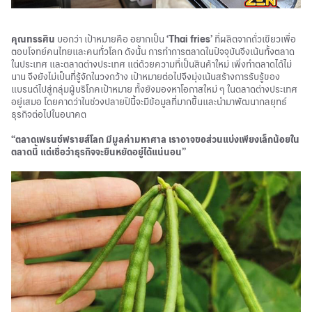
คุณทรรศิน
บอกว่า เป้าหมายคือ อยากเป็น
‘Thai fries’
ที่ผลิตจากถั่วเขียวเพื่อ
ตอบโจทย์คนไทยและคนทั่วโลก ดังนั้น การทำการตลาดในปัจจุบันจึงเน้นทั้งตลาด
ในประเทศ และตลาดต่างประเทศ แต่ด้วยความที่เป็นสินค้าใหม่ เพิ่งทำตลาดได้ไม่
นาน จึงยังไม่เป็นที่รู้จักในวงกว้าง เป้าหมายต่อไปจึงมุ่งเน้นสร้างการรับรู้ของ
แบรนด์ไปสู่กลุ่มผู้บริโภคเป้าหมาย ทั้งยังมองหาโอกาสใหม่ ๆ ในตลาดต่างประเทศ
อยู่เสมอ โดยคาดว่าในช่วงปลายปีนี้จะมีข้อมูลที่มากขึ้นและนำมาพัฒนากลยุทธ์
ธุรกิจต่อไปในอนาคต
“ตลาดเฟรนช์ฟรายส์โลก มีมูลค่ามหาศาล เราอาจขอส่วนแบ่งเพียงเล็กน้อยใน
ตลาดนี้ แต่เชื่อว่าธุรกิจจะยืนหยัดอยู่ได้แน่นอน”