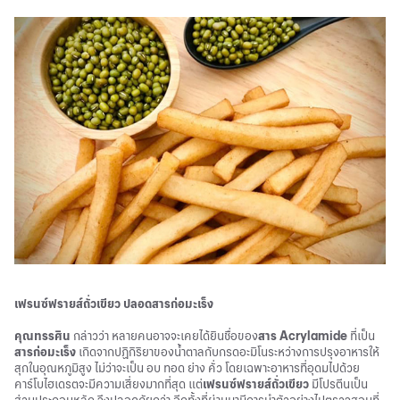
เฟรนซ์ฟรายส์ถั่วเขียว ปลอดสารก่อมะเร็ง
คุณทรรศิน
กล่าวว่า หลายคนอาจจะเคยได้ยินชื่อของ
สาร Acrylamide
ที่เป็น
สารก่อมะเร็ง
เกิดจากปฏิกิริยาของน้ำตาลกับกรดอะมิโนระหว่างการปรุงอาหารให้
สุกในอุณหภูมิสูง ไม่ว่าจะเป็น อบ ทอด ย่าง คั่ว โดยเฉพาะอาหารที่อุดมไปด้วย
คาร์โบไฮเดรตจะมีความเสี่ยงมากที่สุด แต่
เฟรนซ์ฟรายส์ถั่วเขียว
มีโปรตีนเป็น