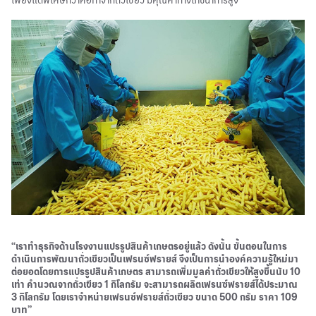
เพียงแต่พิเศษกว่าคือทำจากถั่วเขียว มีคุณค่าทางโภชนาการสูง
“เราทำธุรกิจด้านโรงงานแปรรูปสินค้าเกษตรอยู่แล้ว ดังนั้น ขั้นตอนในการ
ดำเนินการพัฒนาถั่วเขียวเป็นเฟรนซ์ฟรายส์ จึงเป็นการนำองค์ความรู้ใหม่มา
ต่อยอดโดยการแปรรูปสินค้าเกษตร สามารถเพิ่มมูลค่าถั่วเขียวให้สูงขึ้นนับ 10
เท่า คำนวณจากถั่วเขียว 1 กิโลกรัม จะสามารถผลิตเฟรนซ์ฟรายส์ได้ประมาณ
3 กิโลกรัม โดยเราจำหน่ายเฟรนซ์ฟรายส์ถั่วเขียว ขนาด 500 กรัม ราคา 109
บาท”