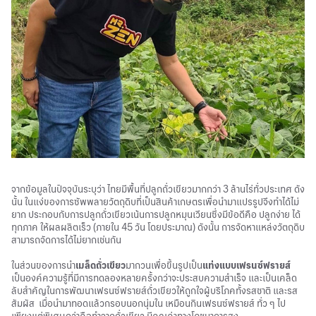
จากข้อมูลในปัจจุบันระบุว่า ไทยมีพื้นที่ปลูกถั่วเขียวมากกว่า 3 ล้านไร่ทั่วประเทศ ดัง
นั้น ในแง่ของการซัพพลายวัตถุดิบที่เป็นสินค้าเกษตรเพื่อนำมาแปรรูปจึงทำได้ไม่
ยาก ประกอบกับการปลูกถั่วเขียวเน้นการปลูกหมุนเวียนซึ่งมีข้อดีคือ ปลูกง่าย ได้
ทุกภาค ให้ผลผลิตเร็ว (ภายใน 45 วัน โดยประมาณ) ดังนั้น การจัดหาแหล่งวัตถุดิบ
สามารถจัดการได้ไม่ยากเช่นกัน
ในส่วนของการนำ
เมล็ดถั่วเขียว
มากวนเพื่อขึ้นรูปเป็น
แท่งแบบเฟรนซ์ฟรายส์
เป็นองค์ความรู้ที่มีการทดลองหลายครั้งกว่าจะประสบความสำเร็จ และเป็นเคล็ด
ลับสำคัญในการพัฒนาเฟรนซ์ฟรายส์ถั่วเขียวให้ถูกใจผู้บริโภคทั้งรสชาติ และรส
สัมผัส เมื่อนำมาทอดแล้วกรอบนอกนุ่มใน เหมือนกินเฟรนซ์ฟรายส์ ทั่ว ๆ ไป