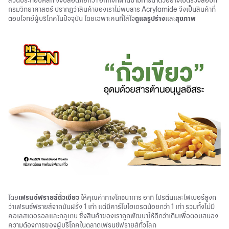
ส่วนประกอบหลัก จึงปลอดภัยกว่า อีกทั้งที่ผ่านมามีการนำตัวอย่างไปตรวจสอบที่
กรมวิทยาศาสตร์ ปรากฏว่าสินค้าของเราไม่พบสาร Acrylamide จึงเป็นสินค้าที่
ตอบโจทย์ผู้บริโภคในปัจจุบัน โดยเฉพาะคนที่ใส่ใจ
ดูแลรูปร่าง
และ
สุขภาพ
โดย
เฟรนซ์ฟรายส์ถั่วเขียว
ให้คุณค่าทางโภชนาการ อาทิ โปรตีนและไฟเบอร์สูงก
ว่าเฟรนช์ฟรายส์จากมันฝรั่ง 1 เท่า แต่มีคาร์โบไฮเดรตน้อยกว่า 1 เท่า รวมทั้งไม่มี
คอเลสเตอรอลและกลูเตน ซึ่งสินค้าของเราถูกพัฒนาให้ดีกว่าเดิมเพื่อตอบสนอง
ความต้องการของผู้บริโภคในตลาดเฟรนช์ฟรายส์ทั่วโลก