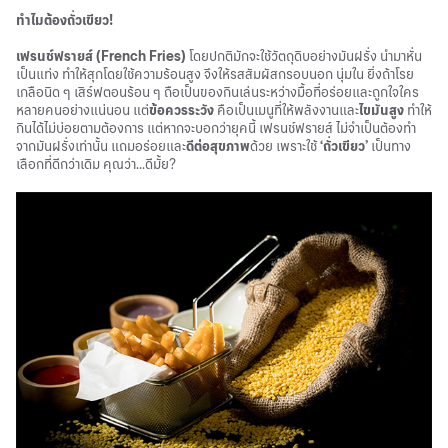
ทำไมต้องถั่วเขียว!
เฟรนช์ฟรายส์ (French Fries)
โดยปกติมักจะใช้วัตถุดิบอย่างมันฝรั่ง นำมาหั่น
เป็นแท่ง ทำให้สุกโดยใช้ความร้อนสูง จึงให้รสสัมผัสกรอบนอก นุ่มใน ยิ่งถ้าโรย
เกลือนิด ๆ เสิร์ฟตอนร้อน ๆ ถือเป็นของกินเล่นระหว่างมื้อที่อร่อยและถูกใจใคร
หลายคนอย่างแน่นอน แต่
ข้อควรระวัง
คือเป็นเมนูที่ให้พลังงานและ
ไขมันสูง
ทำให้
กินได้ไม่บ่อยตามต้องการ แต่หากจะบอกว่ายุคนี้ เฟรนช์ฟรายส์ ไม่จำเป็นต้องทำ
จากมันฝรั่งเท่านั้น แถมอร่อยและ
ดีต่อสุขภาพ
ด้วย เพราะใช้
‘ถั่วเขียว’
เป็นทาง
เลือกที่ดีกว่าเดิม คุณว่า...ดีมั้ย?