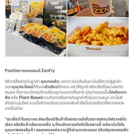
Position ของแบรนด์ ZenFry
วิธีการสื่อสารกับลูกค้า
คุณทรรศิน
บอกว่า ช่วงเริ่มต้นจะเน้นให้ความรู้ลูกค้า
บอก
คุณประโยชน์
ที่ดีของ
ถั่วเขียว
ให้ทราบ แล้วให้ลูกค้าเลือกสิ่งที่เหมาะสมกับ
ตนเอง ทั้งอาจจะมีการปรับเปลี่ยนรูปแบบการสื่อสาร เน้นนำเสนอเป็น
โปรตีนจาก
พืช
หรือ
Plant-Based
รวมถึงการสื่อสารกับลูกค้าที่เน้นความสนุก เจาะไลฟ์
สไตล์คนรุ่นใหม่ รวมทั้งมีการปรับขนาดของสินค้าให้เป็นทางเลือกที่หลากหลาย
มากขึ้นด้วย
“เราเชื่อว่าในอนาคต ย่อมต้องมีสินค้าที่ออกมาแข่งในตลาดเฟรนช์ฟรายส์ถั่ว
เขียว หรือสินค้าเลียนแบบอื่น ๆ ที่จะเกิดการแข่งขันในตลาดนี้ แต่เรามั่นใจใน
คุณภาพของสินค้า ตลอดจนองค์ความรู้ที่ผ่านการทดลอง ปรับปรุงจนตกผลึก