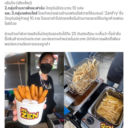
นริมปิง (เชียงใหม่)
2.กลุ่มร้านคาเฟ่และฟาร์ม
ปัจจุบันมีประมาณ 10 แห่ง
และ 3.กลุ่มแฟรนไชส์
โดยจำหน่ายผ่านร้านแฟรนไชส์ภายใต้แบรนด์ ‘ZenFry’ ซึ่ง
ปัจจุบันมีคู่ค้าอยู่ 10 ราย โดยเราเข้าไปช่วยเหลือในด้านการตลาดให้แก่ลูกค้าแฟรน
ไชส์ด้วย
ส่วนด้านกำลังการผลิตในปัจจุบันรองรับได้ถึง 20 ตันต่อเดือน จะเห็นว่า ทั้งคำสั่ง
ซื้อสินค้าจากต่างประเทศ และช่องทางจำหน่ายในประเทศ มีกำลังการผลิตที่เพียง
พอต่อความต้องการของลูกค้า