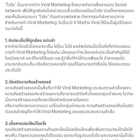
“ไวรัล” นั้นมาจากคำว่า Viral Marketing ซึ่งหมายถึงการสื่อสารผ่าน Social
network เพื่อให้ถูกส่งต่อไปอย่างรวดเร็วเปรียบเสมือนไวรัส ช่วงนี้หลายคนคงจะ
เคยเห็นโฆษณาแบบ “ไวรัล” กันอย่างแพร่หลาย ถ้าหากคุณกำลังหาแนวทาง
สำหรับการทำ Viral Marketing วันนี้เรามี 4 วิธีสร้าง Viral ให้โดนใจผู้บริโภคมา
แนะนำดังนี้
1. จับประเด็นให้ถูกต้อง แม่นยำ
หากทำอะไรแล้วไม่ตรงประเด็น ไม่โดน ไม่ใช่ ผลลัพธ์ย่อมไม่เป็นดั่งที่หวังแน่นอน
การทำ Viral Marketing ก็เช่นกัน เมื่อคุณจะทำอะไรควรจับประเด็นสำคัญให้ได้
โดยวิเคราะห์ และตีโจทย์ให้แตก และรู้ว่าสิ่งที่ทำนี้ทำมาเพื่ออะไร ถ้าหากคุณไม่
สามารถจับประเด็น หรือตีความหมายได้ คุณก็ไม่สามารถทำสื่อนั้น ให้ออกมาตรง
ประเด็นได้
2. ต้องมีความคิดสร้างสรรค์
ความคิดสร้างสรรค์เป็นสิ่งที่จะทำให้ Viral Marketing ประสบความสำเร็จเพราะ
ความคิดสร้างสรรค์จะสร้างผลงานที่สามารถเข้าถึงหัวใจของกลุ่มเป้าหมาย ไม่ว่าจะ
เป็นการสร้างผลงานที่แปลกใหม่สำหรับตลาดโฆษณา
หรืองานที่แปลกแหวกแนว แต่โดนใจกลุ่มเป้าหมาย ความคิดสร้างสรรค์จึงเป็นอีก
ตัวแปรสำคัญที่จะทำให้ Viral Marketing ของคุณประสบความสำเร็จ
3. เนื้อหาแปลกใหม่โดนใจ
คุณต้องสร้างสรรค์ผลงานที่แปลกใหม่ไม่เหมือนใครเพื่อเพิ่มความน่าสนใจเมื่อได้
พบเห็น ถ้าผลงานของคุณไม่โดดเด่น ออกมาในรูปแบบทั่วไป ผลงานเหล่านั้นก็เป็น