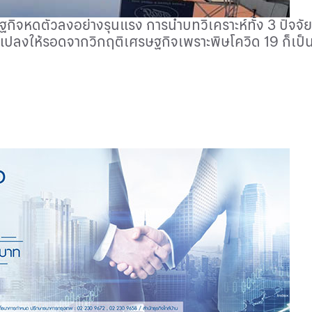
ิจหดตัวลงอย่างรุนแรง การนำบทวิเคราะห์ทั้ง 3 ปัจจั
นแปลงให้รอดจากวิกฤติเศรษฐกิจเพราะพิษโควิด 19 ก็เป็น