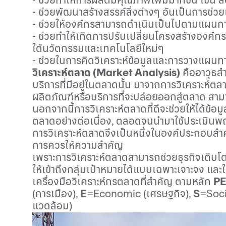
- ช่วยพัฒนาสร้างสรรค์สิ่งต่างๆ อันเป็นการช่
- ช่วยให้องค์กรสามารถดำเนินเป็นไปตามแผนการ
- ช่วยทำให้เกิดการปรับเปลี่ยนโครงสร้างองค์กร
ใต้นวัตกรรมและเทคโนโลยีใหม่ๆ
- ช่วยในการคิดวิเคราะห์ข้อมูลและการวางแผนทา
วิเคราะห์ตลาด (
Market Analysis)
คืออาวุธสำ
บริการที่มีอยู่ในตลาดนั้น มาจากการวิเคราะห์ตล
ผลิตภัณฑ์หรือบริการที่จะปล่อยออกสู่ตลาด ส
นอกจากนี้การวิเคราะห์ตลาดที่ดีจะช่วยให้ได้ข้
ตลาดอย่างต่อเนื่อง
,
ตลอดจนนำมาใช้ประเมินพฤติ
การวิเคราะห์ตลาดจึงเป็นหนึ่งในองค์ประกอบสำคัญ
การควรให้ความสำคัญ
เพราะการวิเคราะห์ตลาดสามารถช่วยธุรกิจเติบโตได
ให้เข้าถึงกลุ่มเป้าหมายได้แบบเฉพาะเจาะจง และใช้
เครื่องมือวิเคราะห์กรตลาดที่สำคัญ ตามหลัก
PE
(
การเมือง),
E
=Economic (
เศรษฐกิจ),
S
=Soci
แวดล้อม)