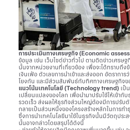
การประเมินทางเศรษฐกิจ (
Economic asses
ข้อมูล เช่น เว็บไซต์ข่าวทั่วไป ตามติดข่าวเศรษ
นั้นจากหน่วยงานที่เกี่ยวข้อง เพื่อจะได้ทราบถึงข
เงินเฟ้อ ตัวเลขการนำเข้าและส่งออก อัตราการว
โยงกัน และมีส่วนสัมพันธ์กับทิศทางเศรษฐกิจ
แนวโน้มเทคโนโลยี (
Technology trend)
เป็น
เปลี่ยนแปลงของโลก เพื่อนำมาปรับใช้ให้เข้ากับ
รวดเร็ว ส่งผลให้ธุรกิจส่วนใหญ่ต้องมีการปรับ
กลายเป็นส่วนหนึ่งของโครงสร้างหลักในการทำธ
ซึ่งการนำเทคโนโลยีมาใช้ในธุรกิจนั้นมีวัตถุป
นั้นอาจกล่าวโดยสรุปได้ดังนี้
- ช่วยทำให้การผลิตมีคุณภาพเพิ่มมากขึ้น เช่น 