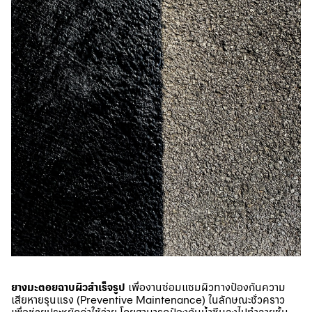
ยางมะตอยฉาบผิวสำเร็จรูป
เพื่องานซ่อมแซมผิวทางป้องกันความ
เสียหายรุนแรง (Preventive Maintenance) ในลักษณะชั่วคราว