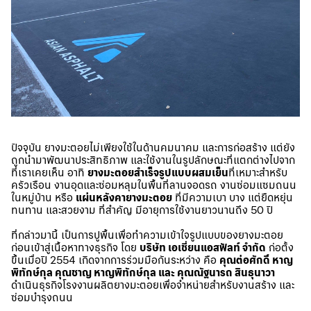
ปัจจุบัน ยางมะตอยไม่เพียงใช้ในด้านคมนาคม และการก่อสร้าง แต่ยัง
ถูกนำมาพัฒนาประสิทธิภาพ และใช้งานในรูปลักษณะที่แตกต่างไปจาก
ที่เราเคยเห็น อาทิ
ยางมะตอยสำเร็จรูปแบบผสมเย็น
ที่เหมาะสำหรับ
ครัวเรือน งานอุดและซ่อมหลุมในพื้นที่ลานจอดรถ งานซ่อมแซมถนน
ในหมู่บ้าน หรือ
แผ่นหลังคายางมะตอย
ที่มีความเบา บาง แต่ยืดหยุ่น
ทนทาน และสวยงาม ที่สำคัญ มีอายุการใช้งานยาวนานถึง 50 ปี
ที่กล่าวมานี้ เป็นการปูพื้นเพื่อทำความเข้าใจรูปแบบของยางมะตอย
ก่อนเข้าสู่เนื้อหาทางธุรกิจ โดย
บริษัท เอเชี่ยนแอสฟัลท์ จำกัด
ก่อตั้ง
ขึ้นเมื่อปี 2554 เกิดจากการร่วมมือกันระหว่าง คือ
คุณต่อศักดิ์ หาญ
พิทักษ์กุล คุณชาญ หาญพิทักษ์กุล และ คุณณัฐนารถ สินธุนาวา
ดำเนินธุรกิจโรงงานผลิตยางมะตอยเพื่อจำหน่ายสำหรับงานสร้าง และ
ซ่อมบำรุงถนน