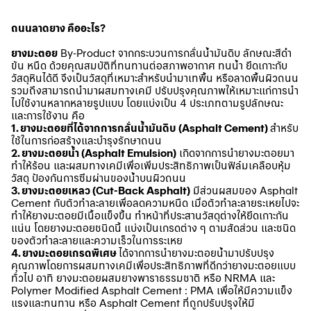
ถนนลาดยาง คืออะไร?
ยางมะตอย
By-Product จากกระบวนการกลั่นน้ำมันดิบ ลักษณะสีดำ
ข้น หนืด ด้วยคุณสมบัติที่ทนทานต่อสภาพอากาศ ทนน้ำ ยึดเกาะกับ
วัสดุหินได้ดี จึงเป็นวัสดุที่เหมาะสำหรับนำมาเทพื้น หรือลาดพื้นผิวถนน
รวมถึงสามารถนำมาผสมทางเคมี ปรับปรุงคุณภาพให้เหมาะแก่การนำ
ไปใช้งานหลากหลายรูปแบบ โดยแบ่งเป็น 4 ประเภทตามรูปลักษณะ
และการใช้งาน คือ
1. ยางมะตอยที่ได้จากการกลั่นน้ำมันดิบ (Asphalt Cement)
สำหรับ
ใช้ในการก่อสร้างและบำรุงรักษาถนน
2. ยางมะตอยน้ำ (Asphalt Emulsion)
เกิดจากการนำยางมะตอยมา
ทำให้ร้อน และผสมทางเคมีเพื่อเพิ่มประสิทธิภาพเป็นฟิล์มเคลือบหุ้ม
วัสดุ ป้องกันการซึมผ่านของน้ำบนผิวถนน
3. ยางมะตอยเหลว (Cut-Back Asphalt)
มีส่วนผสมของ Asphalt
Cement กับตัวทำละลายเพื่อลดความหนืด เมื่อตัวทำละลายระเหยไปจะ
ทำให้ยางมะตอยมีเนื้อแข็งขึ้น ทำหน้าที่ประสานวัสดุต่างให้ยึดเกาะกัน
แน่น โดยยางมะตอยชนิดนี้ แบ่งเป็นเกรดต่าง ๆ ตามสัดส่วน และชนิด
ของตัวทำละลายและความเร็วในการระเหย
4. ยางมะตอยเกรดพิเศษ
ได้จากการนำยางมะตอยน้ำมาปรับปรุง
คุณภาพโดยการผสมทางเคมีเพื่อประสิทธิภาพที่ดีกว่ายางมะตอยแบบ
ทั่วไป อาทิ ยางมะตอยผสมยางพาราธรรมชาติ หรือ NRMA และ
Polymer Modified Asphalt Cement : PMA เพื่อให้มีความแข็ง
แรงและทนทาน หรือ Asphalt Cement ที่ถูกปรับปรุงให้มี