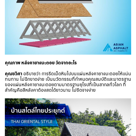
คุณภาพ หลังคายางมะตอย วัดจากอะไร
คุณชวิศา
อธิบายว่า การรีดเม็ดหินไปบนแผ่นหลังคายางมะตอยให้แน่น
ทนทาน ไม่ฉีกขาดง่าย เป็นนวัตกรรมที่กำหนดคุณสมบัติและมาตรฐาน
ของแผ่นหลังคายางมะตอยตามมาตรฐานยุโรปที่เป็นสากลทั่วโลก ที่
สำคัญคือสีหลังคาต้องสดได้ยาวนาน ไม่ซีดจางง่าย