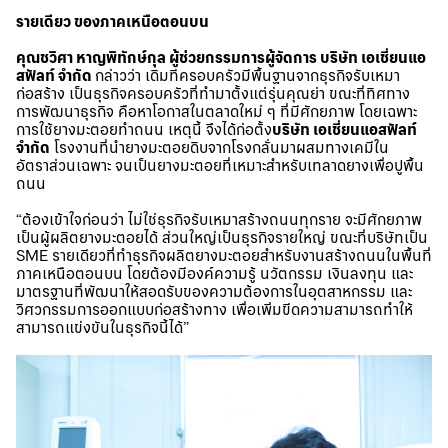
รายเดียว ของภาคเหนือตอนบน
คุณชวิศา หาญพิทักษ์กุล ผู้ช่วยกรรมการผู้จัดการ บริษัท เอเชี่ยนแอ
สฟัลท์ จำกัด
กล่าวว่า เดิมทีครอบครัวมีพื้นฐานจากธุรกิจรับเหมา
ก่อสร้าง เป็นธุรกิจครอบครัวที่ทำมาตั้งแต่รุ่นคุณย่า ขณะที่ทิศทาง
การพัฒนาธุรกิจ คือหาโอกาสในตลาดใหม่ ๆ ที่มีศักยภาพ โดยเฉพาะ
การใช้ยางมะตอยทำถนน เหตุนี้ จึงได้ก่อตั้ง
บริษัท เอเชี่ยนแอสฟัลท์
จำกัด
โรงงานที่นำยางมะตอยดิบจากโรงกลั่นมาผสมทางเคมีใน
อัตราส่วนเฉพาะ จนเป็นยางมะตอยที่เหมาะสำหรับเทลาดยางเพื่อปูพื้น
ถนน
“ต้องเข้าใจก่อนว่า ไม่ใช่ธุรกิจรับเหมาสร้างถนนทุกราย จะมีศักยภาพ
เป็นผู้ผลิตยางมะตอยได้ ส่วนใหญ่เป็นธุรกิจรายใหญ่ ขณะที่บริษัทเป็น
SME รายเดียวที่ทำธุรกิจผลิตยางมะตอยสำหรับงานสร้างถนนในพื้นที่
ภาคเหนือตอนบน โดยต้องมีองค์ความรู้ นวัตกรรม เงินลงทุน และ
มาตรฐานที่พัฒนาให้สอดรับของความต้องการในอุตสาหกรรม และ
วิศวกรรมการออกแบบก่อสร้างทาง เพื่อเพิ่มขีดความสามารถทำให้
สามารถแข่งขันในธุรกิจนี้ได้”