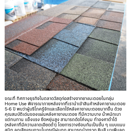
ขณะที่ ทิศทางธุรกิจในตลาดวัสดุก่อสร้างจากยางมะตอยในกลุ่ม
Home Use พิจารณาภายหลังจากที่เรานำเข้าสินค้าหลังคายางมะตอย
5-6 ปี พบว่าผู้บริโภครู้จักและเลือกใช้หลังคายางมะตอยมากขึ้น ด้วย
คุณสมบัติเด่นของแผ่นหลังคายางมะตอย ที่มีความบาง น้ำหนักเบา
แต่ทนทาน แข็งแรง ยืดหยุ่นสูง สามารถดัดโค้งมุม ทำองศาต่ำได้
(หลังคาที่มีความลาดเอียดต่ำ) โดยการวางซ้อนกันเป็นชั้น ๆ แบบแนบ
สนิท ลดเสียงรบกวนในกรณีฝนตก สามารถนำกรวด หินสี มาเพิ่มลูก