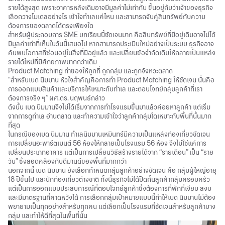
รายได้สูงสุด เพราะอาคารหลังเดิมอาจมีมูลค่าไม่เท่ากัน ขึ้นอยู่กับว่าเจ้าของธุรกิจ
เลือกวางโมเดลอย่างไร เข้าใจทำเลแค่ไหน และสามารถจับคู่สินทรัพย์กับความ
ต้องการของตลาดได้ตรงเพียงใด
สำหรับผู้ประกอบการ SME บทเรียนนี้ชัดเจนมาก คือสินทรัพย์ที่มีอยู่เดิมอาจไม่ได้
มีมูลค่าเท่าที่เห็นในวันนี้เสมอไป หากสามารถประเมินใหม่อย่างเป็นระบบ ธุรกิจอาจ
ค้นพบโอกาสที่ซ่อนอยู่ในสิ่งที่มีอยู่แล้ว และเปลี่ยนข้อจำกัดเดิมให้กลายเป็นแหล่ง
รายได้ใหม่ที่มีศักยภาพมากกว่าเดิม
Product Matching ทำของให้ถูกที่ ถูกกลุ่ม และถูกจังหวะตลาด
“สำหรับเบด นิมมาน หัวใจสำคัญคือการทำ Product Matching ให้ชัดเจน นั่นคือ
การออกแบบสินค้าและบริการให้เหมาะกับทำเล และตอบโจทย์กลุ่มลูกค้าที่เรา
ต้องการจริง ๆ” ผศ.ดร. นฤพนธ์กล่าว
ดังนั้น เบด นิมมานจึงไม่ได้เริ่มจากการทำโรงแรมขึ้นมาแล้วค่อยหาลูกค้า แต่เริ่ม
จากการดูทำเล อ่านตลาด และทำความเข้าใจว่าลูกค้ากลุ่มใดเหมาะกับพื้นที่นั้นมาก
ที่สุด
ในกรณีของเบด นิมมาน ทำเลนิมมานเหมินทร์มีความเป็นแหล่งท่องเที่ยวชัดเจน
การเปลี่ยนอะพาร์ตเมนต์ 56 ห้องให้กลายเป็นโรงแรม 56 ห้อง จึงไม่ใช่แค่การ
เปลี่ยนประเภทอาคาร แต่เป็นการเปลี่ยนวิธีสร้างรายได้จาก “รายเดือน” เป็น “ราย
วัน” ซึ่งสอดคล้องกับดีมานด์ของพื้นที่มากกว่า
นอกจากนี้ เบด นิมมาน ยังเลือกกำหนดกลุ่มลูกค้าอย่างชัดเจน คือ กลุ่มผู้ใหญ่อายุ
18 ปีขึ้นไป และนักท่องเที่ยวต่างชาติ ทั้งนี้ธุรกิจไม่ได้ปิดกั้นลูกค้ากลุ่มครอบครัว
แต่เป็นการออกแบบประสบการณ์ที่ตอบโจทย์ลูกค้าซึ่งต้องการที่พักที่เงียบ สงบ
และมีมาตรฐานที่คาดหวังได้ การเลือกกลุ่มเป้าหมายแบบนี้ทำให้เบด นิมมานไม่ต้อง
พยายามเป็นทุกอย่างสำหรับทุกคน แต่เลือกเป็นโรงแรมที่ชัดเจนสำหรับลูกค้าบาง
กลุ่ม และทำให้ดีที่สุดในพื้นที่นั้น