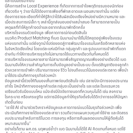
และเป็นมิตรมากขึ้น
นี่คือการสร้าง Local Experience ที่เกิดจากการเข้าใจพฤติกรรมของนักท่อง
เที่ยวจริง ๆ ว่าเขาไม่ได้ต้องการเพียงที่พักสะอาดและนอนสบายเท่านั้น แต่ยัง
ต้องการรายละเอียดที่ทำให้รู้สึกว่าได้สัมผัสเมืองเชียงใหม่อย่างมีความหมาย และ
เมื่อประสบการณ์เล็ก ๆ เหล่านี้ถูกส่งมอบอย่างสม่ำเสมอ ก็สามารถกลายเป็น
เหตุผลที่ทำให้ลูกค้าจดจำและอยากกลับมาพักอีกครั้ง
บริหารโรงแรมด้วยข้อมูล เพื่อคาดการณ์ก่อนตัดสินใจ
แนวคิด Product Matching ที่เบด นิมมานนำมาใช้ไม่ได้หยุดอยู่เพียงโรงแรม
แห่งแรกเท่านั้น แต่ยังถูกนำไปต่อยอดสู่การพัฒนาโรงแรมในเครืออีกหลายแห่ง
ในจังหวัดเชียงใหม่ โดยแต่ละแห่งมีทำเล กลุ่มลูกค้า และรูปแบบการเข้าพักที่แตก
ต่างกัน ทำให้การบริหารธุรกิจไม่สามารถใช้แนวทางเดียวกันทั้งหมดได้
การบริหารโรงแรมหลายสาขาไม่สามารถพึ่งสัญชาตญาณเพียงอย่างเดียวได้ เบด
นิมมานจึงให้ความสำคัญกับการเก็บข้อมูลอย่างเป็นระบบ ตั้งแต่สัญชาติของลูกค้า
ช่วงเวลาการเข้าพัก ปริมาณการจอง รีวิว ไปจนถึงแนวโน้มของแต่ละตลาด เพื่อนำ
มาใช้ประเมินทิศทางธุรกิจล่วงหน้า
ข้อมูลเหล่านี้ช่วยให้ทีมมองเห็นภาพก่อนตัดสินใจ เช่น ปลายปีจะมีการจองประมาณ
เท่าไร ปีหน้าทิศทางของลูกค้าแต่ละกลุ่มจะเป็นอย่างไร และแต่ละโรงแรมควร
เตรียมตัวรับมือแบบไหน แม้จะยังมีปัจจัยภายนอกที่ควบคุมไม่ได้ เช่น สงคราม
โรคระบาด หรือเศรษฐกิจ แต่การมีข้อมูลทำให้ธุรกิจตั้งรับได้ดีกว่าการรอให้ปัญหา
เกิดขึ้นก่อน
“เราใช้ AI เข้ามาช่วยวิเคราะห์ข้อมูลและคาดการณ์แนวโน้มธุรกิจล่วงหน้า เพื่อ
ประเมินทิศทางรายได้ของแต่ละสาขา รวมถึงวางแผนควบคุมค่าใช้จ่าย และจัดสรร
งบประมาณสำหรับการรีโนเวต การลงทุน หรือการคืนผลตอบแทนให้ผู้ถือหุ้นได้
เหมาะสมมากขึ้น”
อย่างไรก็ตาม ผศ.ดร. นฤพนธ์ย้ำว่า เบด นิมมานไม่ได้ใช้ AI คิดแทนทั้งหมด แต่ใช้