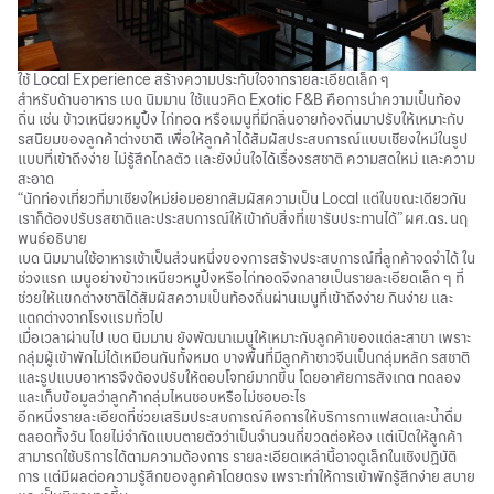
ใช้ Local Experience สร้างความประทับใจจากรายละเอียดเล็ก ๆ
สำหรับด้านอาหาร เบด นิมมาน ใช้แนวคิด Exotic F&B คือการนำความเป็นท้อง
ถิ่น เช่น ข้าวเหนียวหมูปิ้ง ไก่ทอด หรือเมนูที่มีกลิ่นอายท้องถิ่นมาปรับให้เหมาะกับ
รสนิยมของลูกค้าต่างชาติ เพื่อให้ลูกค้าได้สัมผัสประสบการณ์แบบเชียงใหม่ในรูป
แบบที่เข้าถึงง่าย ไม่รู้สึกไกลตัว และยังมั่นใจได้เรื่องรสชาติ ความสดใหม่ และความ
สะอาด
“นักท่องเที่ยวที่มาเชียงใหม่ย่อมอยากสัมผัสความเป็น Local แต่ในขณะเดียวกัน
เราก็ต้องปรับรสชาติและประสบการณ์ให้เข้ากับสิ่งที่เขารับประทานได้” ผศ.ดร. นฤ
พนธ์อธิบาย
เบด นิมมานใช้อาหารเช้าเป็นส่วนหนึ่งของการสร้างประสบการณ์ที่ลูกค้าจดจำได้ ใน
ช่วงแรก เมนูอย่างข้าวเหนียวหมูปิ้งหรือไก่ทอดจึงกลายเป็นรายละเอียดเล็ก ๆ ที่
ช่วยให้แขกต่างชาติได้สัมผัสความเป็นท้องถิ่นผ่านเมนูที่เข้าถึงง่าย กินง่าย และ
แตกต่างจากโรงแรมทั่วไป
เมื่อเวลาผ่านไป เบด นิมมาน ยังพัฒนาเมนูให้เหมาะกับลูกค้าของแต่ละสาขา เพราะ
กลุ่มผู้เข้าพักไม่ได้เหมือนกันทั้งหมด บางพื้นที่มีลูกค้าชาวจีนเป็นกลุ่มหลัก รสชาติ
และรูปแบบอาหารจึงต้องปรับให้ตอบโจทย์มากขึ้น โดยอาศัยการสังเกต ทดลอง
และเก็บข้อมูลว่าลูกค้ากลุ่มไหนชอบหรือไม่ชอบอะไร
อีกหนึ่งรายละเอียดที่ช่วยเสริมประสบการณ์คือการให้บริการกาแฟสดและน้ำดื่ม
ตลอดทั้งวัน โดยไม่จำกัดแบบตายตัวว่าเป็นจำนวนกี่ขวดต่อห้อง แต่เปิดให้ลูกค้า
สามารถใช้บริการได้ตามความต้องการ รายละเอียดเหล่านี้อาจดูเล็กในเชิงปฏิบัติ
การ แต่มีผลต่อความรู้สึกของลูกค้าโดยตรง เพราะทำให้การเข้าพักรู้สึกง่าย สบาย