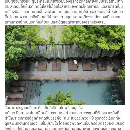
เป็นผู้ช่วยที่ช่วยให้ผู้บริหารเห็นภาพรวมของธุรกิจได้ใกล้เคียงแบบเรียลไทม์มาก
ขึ้น สะท้อนให้เห็นว่าเทคโนโลยีไม่ได้มีไว้สำหรับองค์กรใหญ่เท่านั้น แต่สามารถเป็น
เครื่องมือช่วยลดความเสี่ยง เพิ่มความแม่นยำ และทำให้การตัดสินใจมีน้ำหนักมาก
ขึ้น โดยเฉพาะในธุรกิจที่รายได้ผันผวนตามฤดูกาล พฤติกรรมนักท่องเที่ยว และ
สถานการณ์ภายนอกที่เปลี่ยนแปลงได้ตลอดเวลาอย่างธุรกิจโรงแรม
รักษามาตรฐานบริการ ด้วยทีมที่เติบโตไปพร้อมธุรกิจ
แม้เบด นิมมานจะขับเคลื่อนด้วยระบบการทำงานและมาตรฐานที่ชัดเจน แต่สิ่งที่
ทำให้ประสบการณ์ลูกค้าเกิดขึ้นจริงคือ “คน” ในช่วงโควิด-19 ธุรกิจจึงเลือกที่จะ
ดูแลพนักงานต่อเนื่อง แม้ไม่มีรายได้ โดยมองพนักงานเป็นครอบครัวของแบรนด์
สิ่งนี้ช่วยให้อัตราการลาออกต่ำ และทำให้ทีมมีความผูกพันกับองค์กรในระยะยาว