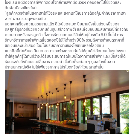
โรงแรม แต่ต้องการที่พักที่ตอบโจทย์การพักผ่อนจริง ก่อนออกไปใช้ชีวิตและ
สัมผัสเมืองเชียงใหม่
“ลูกค้าควรจ่ายในสิ่งที่เขาได้ใช้จริง และสิ่งที่เราให้บริการต้องคุ้มค่ากับราคาที่เขา
จ่าย” ผศ.ดร. นฤพนธ์เสริม
นอกจากเรื่องความสวยงามแล้ว ดีไซน์ของเบด นิมมานยังเป็นส่วนหนึ่งของ
กลยุทธ์ธุรกิจที่ช่วยควบคุมต้นทุน สร้างภาพจำ และส่งมอบประสบการณ์ที่ตรงกับ
ความคาดหวังของลูกค้า ทั้งการรักษาคะแนนรีวิวให้อยู่ในระดับ 9.0 ขึ้นไป การ
รักษาอัตราการเข้าพักเฉลี่ยตลอดปีไม่ให้ต่ำกว่า 90% รวมถึงการกำหนดราคาที่
ชัดเจนและสม่ำเสมอ โดยไม่ปรับราคาตามช่วงไฮซีซันหรือโลว์ซีซัน
แนวคิดนี้ทำให้เบด นิมมานสามารถสร้างความอุ่นใจให้ลูกค้าได้อย่างเป็นรูปธรรม
ทำให้ลูกค้ารู้ได้ทันทีว่าจะได้รับประสบการณ์แบบใดจากการเข้าพัก และเมื่อสิ่งที่ได้
รับตรงกับสิ่งที่แบรนด์สื่อสาร ความน่าเชื่อถือก็จะค่อย ๆ ถูกสร้างขึ้นจาก
ประสบการณ์จริง ไม่ใช่เพียงจากการโปรโมตหรือคำโฆษณาเท่านั้น