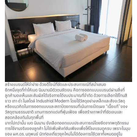
สร้างแบรนด์ให้จำง่าย ด้วยดีไซน์ที่ชัดและประสบการณ์ที่สม่ำเสมอ
อีกหนึ่งจุดที่ทำให้เบด นิมมานมีตัวตนชัดเจน คือการออกแบบแบรนด์ผ่านสิ่งที่
ลูกค้ามองเห็นและสัมผัสได้จริงภายใต้งบประมาณที่จำกัด ด้วยการเลือกใช้โทนสี
ขาว เทา ดำ ในสไตล์ Industrial Modern โดยใช้วัสดุอย่างเหล็กและสัจจะวัสดุ
หรือแนวคิดในการออกแบบและสถาปัตยกรรมที่เน้นการเปิดเผย “เนื้อแท้” ของ
วัสดุตามธรรมชาติ แทนการตกแต่งที่ฟุ่มเฟือย เพื่อสร้างภาพจำที่ชัดเจนและ
สอดคล้องกันในทุกพื้นที่
มากไปกว่านั้น เบด นิมมาน ยังเลือกออกแบบประสบการณ์โดยยึดจากพฤติกรรม
การใช้งานจริงของลูกค้า ไม่ใช่เพิ่มฟังก์ชันเพียงเพื่อให้โรงแรมดูครบ เพราะในมุม
ของ ผศ.ดร. นฤพนธ์ นักท่องเที่ยวยุคใหม่ไม่ได้ต้องการใช้เวลาทั้งหมดอยู่ใน