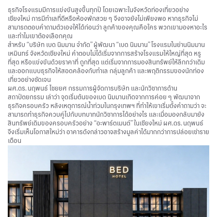
ธุรกิจโรงแรมมีการแข่งขันสูงขึ้นทุกปี โดยเฉพาะในจังหวัดท่องเที่ยวอย่าง
เชียงใหม่ การมีทำเลที่ดีหรือห้องพักสวย ๆ จึงอาจยังไม่เพียงพอ หากธุรกิจไม่
สามารถตอบคำถามตัวเองให้ได้ก่อนว่า ลูกค้าของคุณคือใคร พวกเขามองหาอะไร
และทำไมเขาต้องเลือกคุณ
สำหรับ “บริษัท เบด นิมมาน จำกัด” ผู้พัฒนา “เบด นิมมาน” โรงแรมในย่านนิมมาน
เหมินทร์ จังหวัดเชียงใหม่ คำตอบไม่ได้เริ่มจากการสร้างโรงแรมให้ใหญ่ที่สุด หรู
ที่สุด หรือแข่งขันด้วยราคาที่ ถูกที่สุด แต่เริ่มจากการมองสินทรัพย์ให้ลึกกว่าเดิม
และออกแบบธุรกิจให้สอดคล้องกับทำเล กลุ่มลูกค้า และพฤติกรรมของนักท่อง
เที่ยวอย่างชัดเจน
ผศ.ดร. นฤพนธ์ ไชยยศ กรรมการผู้จัดการบริษัท และนักวิชาการด้าน
สถาปัตยกรรม เล่าว่า จุดเริ่มต้นของเบด นิมมานเกิดจากการค่อย ๆ พัฒนาจาก
ธุรกิจครอบครัว หลังเหตุการณ์น้ำท่วมในกรุงเทพฯ ที่ทำให้เขาเริ่มตั้งคำถามว่า จะ
สามารถทำธุรกิจควบคู่ไปกับบทบาทนักวิชาการได้อย่างไร และเมื่อมองกลับมายัง
สินทรัพย์เดิมของครอบครัวอย่าง “อะพาร์ตเมนต์” ในเชียงใหม่ ผศ.ดร. นฤพนธ์
จึงเริ่มเห็นโอกาสใหม่ว่า อาคารดังกล่าวอาจสร้างมูลค่าได้มากกว่าการปล่อยเช่าราย
เดือน