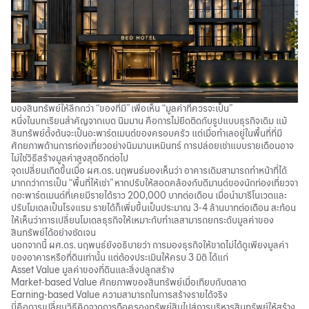
มองสินทรัพย์ให้ลึกกว่า “ของที่มี” เพื่อเห็น “มูลค่าที่ควรจะเป็น”
หนึ่งในบทเรียนสำคัญจากเบด นิมมาน คือการไม่ยึดติดกับรูปแบบธุรกิจเดิม แม้
สินทรัพย์ตั้งต้นจะเป็นอะพาร์ตเมนต์ของครอบครัว แต่เมื่อทำเลอยู่ในพื้นที่ที่มี
ศักยภาพด้านการท่องเที่ยวอย่างนิมมานเหมินทร์ การปล่อยเช่าแบบรายเดือนอาจ
ไม่ใช่วิธีสร้างมูลค่าสูงสุดอีกต่อไป
จุดเปลี่ยนเกิดขึ้นเมื่อ ผศ.ดร. นฤพนธ์มองเห็นว่า อาคารเดิมสามารถทำหน้าที่ได้
มากกว่าการเป็น “พื้นที่ให้เช่า” หากปรับให้สอดคล้องกับดีมานด์ของนักท่องเที่ยวจา
กอะพาร์ตเมนต์ที่เคยมีรายได้ราว 200,000 บาทต่อเดือน เมื่อนำมารีโนเวตและ
ปรับโมเดลเป็นโรงแรม รายได้ก็เพิ่มขึ้นเป็นประมาณ 3-4 ล้านบาทต่อเดือน สะท้อน
ให้เห็นว่าการเปลี่ยนโมเดลธุรกิจให้เหมาะกับทำเลสามารถยกระดับมูลค่าของ
สินทรัพย์ได้อย่างชัดเจน
นอกจากนี้ ผศ.ดร. นฤพนธ์ยังอธิบายว่า การมองธุรกิจให้ขาดไม่ได้ดูเพียงมูลค่า
ของอาคารหรือที่ดินเท่านั้น แต่ต้องประเมินให้ครบ 3 มิติ ได้แก่
Asset Value มูลค่าของที่ดินและสิ่งปลูกสร้าง
Market-based Value ศักยภาพของสินทรัพย์เมื่อเทียบกับตลาด
Earning-based Value ความสามารถในการสร้างรายได้จริง
นี่คือการเปลี่ยนวิธีคิดจากการถือครองทรัพย์สินไปสู่การบริหารสินทรัพย์ให้สร้าง