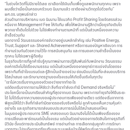
“ในช่วงโควิดที่ไม่มีรายได้เลย เราเลือกใช้เงินเก็บเพื่อดูแลพนักงานทุกคน เพราะ
ผมเชื่อว่าเมื่อเป็นครอบครัวเบด นิมมานแล้ว เราต้องผ่านวิกฤตไปด้วยกัน”
ผศ.ดร. นฤพนธ์กล่าว
ส่วนด้านการบริหารคน เบด นิมมาน ใช้แนวคิด Profit Sharing โดยจัดสรรส่วน
หนึ่งจาก Management Fee ให้กับทีม เพื่อให้พนักงานรู้สึกว่าเมื่อธุรกิจเติบโต
พวกเขาก็เติบโตไปด้วย ไม่ใช่เพียงทำงานตามหน้าที่ แต่เป็นส่วนหนึ่งของความ
สำเร็จร่วมกัน
นอกจากนี้ วัฒนธรรมองค์กรยังวางอยู่บนหลักสำคัญ เช่น Positive Energy,
Trust, Support และ Shared Achievement หรือการมองปัญหาเชิงบวก การ
ทำงานร่วมกันด้วยความไว้ใจ การสนับสนุนกัน และการมองความสำเร็จเป็นของ
ทุกคน ไม่ใช่เฉพาะผู้ถือหุ้น
ในธุรกิจบริการที่ลูกค้ารับรู้คุณภาพผ่านการปฏิสัมพันธ์กับพนักงาน วัฒนธรรม
องค์กรจึงไม่ใช่เรื่องนามธรรม แต่เป็นส่วนหนึ่งของกลยุทธ์การแข่งขันโดยตรง
เพราะทีมที่เข้าใจแบรนด์และรู้สึกเป็นเจ้าของร่วม ย่อมมีแนวโน้มที่จะส่งมอบบริการ
ได้สม่ำเสมอ และรักษามาตรฐานของโรงแรมให้เกิดขึ้นจริงในทุกวัน
“เราไม่ควรเริ่มจากมุมของตัวเองว่าอยากทำอะไร
แต่ต้องเริ่มจากการถามให้ชัดว่า สิ่งที่เรากำลังจะทำมี Demand จริงหรือไม่”
ประโยคนี้อาจเป็นบทเรียนสำคัญที่สุดจากเบด นิมมาน เพราะการทำธุรกิจให้ยืนระยะ
ได้ ไม่ได้เริ่มจากความชอบของผู้ประกอบการเพียงอย่างเดียว แต่ต้องเริ่มจากการ
พิสูจน์ให้ได้ว่า สิ่งที่กำลังทำมีตลาดรองรับจริงหรือไม่ ลูกค้ามองเห็นความคุ้มค่า
อย่างไร และธุรกิจสามารถส่งมอบประสบการณ์นั้นได้สม่ำเสมอแค่ไหน
ในมุมของผู้ประกอบการ SME เคสของเบด นิมมานจึงไม่ได้เป็นเพียงเรื่องของ
การเปลี่ยนอะพาร์ตเมนต์เป็นโรงแรม แต่เป็นตัวอย่างของการตัดสินใจทางธุรกิจที่
มีวินัย ตั้งแต่การประเมินสินทรัพย์ การอ่านทำเล การเลือกกลุ่มลูกค้า การรักษา
มาตรฐาน ไปจนถึงการเตรียมทีมและระบบหลังบ้านให้พร้อมรับความเปลี่ยนแปลง