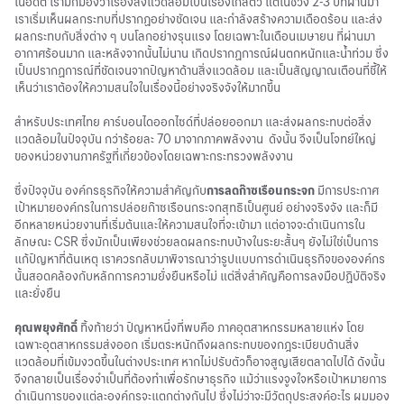
ในอดีต เรามักมองว่าเรื่องสิ่งแวดล้อมเป็นเรื่องไกลตัว แต่ในช่วง 2-3 ปีที่ผ่านมา
เราเริ่มเห็นผลกระทบที่ปรากฏอย่างชัดเจน และกำลังสร้างความเดือดร้อน และส่ง
ผลกระทบกับสิ่งต่าง ๆ บนโลกอย่างรุนแรง โดยเฉพาะในเดือนเมษายน ที่ผ่านมา
อากาศร้อนมาก และหลังจากนั้นไม่นาน เกิดปรากฏการณ์ฝนตกหนักและน้ำท่วม ซึ่ง
เป็นปรากฏการณ์ที่ชัดเจนจากปัญหาด้านสิ่งแวดล้อม และเป็นสัญญาณเตือนที่ชี้ให้
เห็นว่าเราต้องให้ความสนใจในเรื่องนี้อย่างจริงจังให้มากขึ้น
สำหรับประเทศไทย คาร์บอนไดออกไซด์ที่ปล่อยออกมา และส่งผลกระทบต่อสิ่ง
แวดล้อมในปัจจุบัน กว่าร้อยละ 70 มาจากภาคพลังงาน ดังนั้น จึงเป็นโจทย์ใหญ่
ของหน่วยงานภาครัฐที่เกี่ยวข้องโดยเฉพาะกระทรวงพลังงาน
ซึ่งปัจจุบัน องค์กรธุรกิจให้ความสำคัญกับ
การลดก๊าซเรือนกระจก
มีการประกาศ
เป้าหมายองค์กรในการปล่อยก๊าซเรือนกระจกสุทธิเป็นศูนย์ อย่างจริงจัง และก็มี
อีกหลายหน่วยงานที่เริ่มต้นและให้ความสนใจที่จะเข้ามา แต่อาจจะดำเนินการใน
ลักษณะ CSR ซึ่งมักเป็นเพียงช่วยลดผลกระทบบ้างในระยะสั้นๆ ยังไม่ใช่เป็นการ
แก้ปัญหาที่ต้นเหตุ เราควรกลับมาพิจารณาว่ารูปแบบการดำเนินธุรกิจขององค์กร
นั้นสอดคล้องกับหลักการความยั่งยืนหรือไม่ แต่สิ่งสำคัญคือการลงมือปฏิบัติจริง
และยั่งยืน
คุณพยุงศักดิ์
ทิ้งท้ายว่า ปัญหาหนึ่งที่พบคือ ภาคอุตสาหกรรมหลายแห่ง โดย
เฉพาะอุตสาหกรรมส่งออก เริ่มตระหนักถึงผลกระทบของกฎระเบียบด้านสิ่ง
แวดล้อมที่เข้มงวดขึ้นในต่างประเทศ หากไม่ปรับตัวก็อาจสูญเสียตลาดไปได้ ดังนั้น
จึงกลายเป็นเรื่องจำเป็นที่ต้องทำเพื่อรักษาธุรกิจ แม้ว่าแรงจูงใจหรือเป้าหมายการ
ดำเนินการของแต่ละองค์กรจะแตกต่างกันไป ซึ่งไม่ว่าจะมีวัตถุประสงค์อะไร ผมมอง