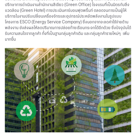
ปรึกษาการดำเนินงานสำนักงานสีเขียว (Green Office) โรงแรมที่เป็นมิตรกับสิ่ง
แวดล้อม (Green Hotel) การประเมินคาร์บอนฟุตพริ้นท์ ตลอดจนการเป็นผู้ให้
บริการในงานปรับเปลี่ยนเครื่องจักรและอุปกรณ์ประหยัดพลังงานในรูปแบบ
โครงการ ESCO (Energy Service Company) ซึ่งนอกจากจะลดค่าใช้จ่ายด้าน
พลังงาน ยังส่งผลให้ลดปริมาณการปล่อยก๊าซเรือนกระจกได้อีกด้วย ซึ่งปัจจุบันได้
รับความสนใจจากลูกค้า ทั้งที่เป็นฐานกลุ่มลูกค้าเดิม และกลุ่มลูกค้ารายใหม่ๆ เพิ่ม
มากขึ้น