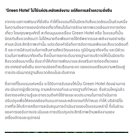
‘Green Hotel’ ไม่ใช่แค่ประหยัดพลังงาน แต่คือการสร้างความยั่งยืน
จากกระแสการพัฒนาที่ยั่งยืน ทำให้โรงแรมที่เป็นมิตรกับสิ่งแวดล้อมเป็นส่วนหนึ่ง
ในความต้องการของนักท่องเที่ยวที่สนใจในการรักษาสภาพแวดล้อมจากการท่อง
เที่ยว โดยคุณพยุงศักดิ์ สะท้อนมุมมองเรื่อง Green Hotel หรือ โรงแรมที่เป็น
มิตรกับสิ่งแวดล้อมว่า ไม่ได้หมายถึงเพียงการใช้ทรัพยากรและพลังงานอย่างคุ้ม
ค่าและมีประสิทธิภาพเท่านั้น แต่จะต้องคำนึงถึงการจัดการมลพิษและสิ่งแวดล้อมที่
ดี และการมีส่วนร่วมในการสืบสานศิลปวัฒนธรรม ภูมิปัญญาท้องถิ่น และมีส่วน
ร่วมในการพัฒนาท้องถิ่น ซึ่งเป็นการยกระดับมาตรฐานการบริการให้เป็นมิตรกับ
สิ่งแวดล้อมมากขึ้น อันจะทำให้เกิดการพัฒนาและส่งเสริมการท่องเที่ยวของ
ประเทศอย่างยั่งยืน ลดการปล่อยก๊าซเรือนกระจก ตลอดจนเตรียมความพร้อมสู่
การประเมินมาตรฐานสิ่งแวดล้อมในระดับสากล
ซึ่งการที่โรงแรมแห่งหนึ่ง จะได้รับการรับรองให้เป็น Green Hotel ต้องผ่านการ
ประเมินจากผู้เชี่ยวชาญ ตามหลักเกณฑ์และมาตรฐานที่กำหนด ซึ่งส่วนใหญ่แล้ว
ยังขาดองค์ความรู้และอาจรวมถึงค่าใช้จ่ายและงบประมาณในการดำเนินการ
ปรับปรุงเพื่อให้สอดคล้องกับแนวทางและหลักเกณฑ์ที่กำหนด ทำให้ บริษัทมีโอ
กาศที่จะให้บริการหรือการสนับสนุนการดำเนินงานของโรงแรมเหล่านี้ ทั้งในส่วน
ของการขอรับการประเมินและการปรับปรุงประสิทธิภาพด้านพลังงานของ
เครื่องจักรและอุปกรณ์