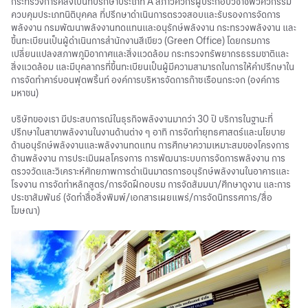
กระทรวงการคลังเป็นที่ปรึกษาประเภท A สภาวิศวกรผู้ประกอบวิชาชีพวิศวกรรม
ควบคุมประเภทนิติบุคคล ที่ปรึกษาดำเนินการตรวจสอบและรับรองการจัดการ
พลังงาน กรมพัฒนาพลังงานทดแทนและอนุรักษ์พลังงาน กระทรวงพลังงาน และ
ขึ้นทะเบียนเป็นผู้ดำเนินการสำนักงานสีเขียว (Green Office) โดยกรมการ
เปลี่ยนแปลงสภาพภูมิอากาศและสิ่งแวดล้อม กระทรวงทรัพยากรธรรมชาติและ
สิ่งแวดล้อม และมีบุคลากรที่ขึ้นทะเบียนเป็นผู้มีความสามารถในการให้คำปรึกษาใน
การจัดทำคาร์บอนฟุตพริ้นท์ องค์การบริหารจัดการก๊าซเรือนกระจก (องค์การ
มหาชน)
บริษัทของเรา มีประสบการณ์ในธุรกิจพลังงานมากว่า 30 ปี บริการในฐานะที่
ปรึกษาในสาขาพลังงานในงานด้านต่าง ๆ อาทิ การจัดทำยุทธศาสตร์และนโยบาย
ด้านอนุรักษ์พลังงานและพลังงานทดแทน การศึกษาความเหมาะสมของโครงการ
ด้านพลังงาน การประเมินผลโครงการ การพัฒนาระบบการจัดการพลังงาน การ
ตรวจวัดและวิเคราะห์ศักยภาพการดำเนินมาตรการอนุรักษ์พลังงานในอาคารและ
โรงงาน การจัดทำหลักสูตร/การจัดฝึกอบรม การจัดสัมมนา/ศึกษาดูงาน และการ
ประชาสัมพันธ์ (จัดทำสื่อสิ่งพิมพ์/เอกสารเผยแพร่/การจัดนิทรรศการ/สื่อ
โฆษณา)