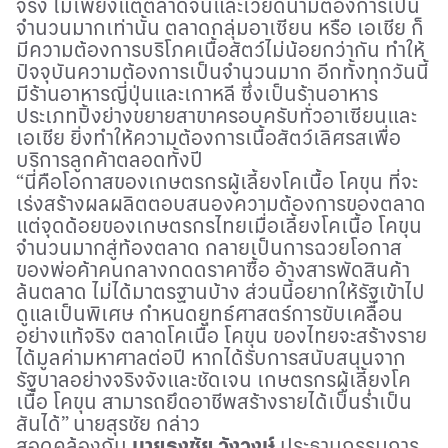
จริง ไม่เพียงแต่ตลาดจีนและเวียดนามต้องการเป็น
จำนวนมากเท่านั้น ตลาดกลุ่มอาเซียน หรือ เอเชีย ก็
มีความต้องการบริโภคเนื้อสัตว์ไม่น้อยกว่ากัน ทำให้
ปัจจุบันความต้องการเป็นจำนวนมาก อีกทั้งทุกวันนี้
มีร้านอาหารญี่ปุ่นและเกาหลี ซึ่งเป็นร้านอาหาร
ประเภทปิ้งย่างขยายสาขาครอบครับทั่วอาเซียนและ
เอเชีย ยิ่งทำให้ความต้องการเนื้อสัตว์เลิศรสเพื่อ
บริการลูกค้าตลอดทั้งปี
“นี่คือโอกาสของเกษตรกรผู้เลี้ยงโคเนื้อ โคขุน ที่จะ
เร่งสร้างผลผลิตตอบสนองความต้องการของตลาด
แต่จุดด้อยของเกษตรกรไทยเมื่อเลี้ยงโคเนื้อ โคขุน
จำนวนมากสู่ท้องตลาด กลายเป็นการฉวยโอกาส
ของพ่อค้าคนกลางกดดราคาซื้อ อ้างสารพัดสินค้า
ล้นตลาด ไม่ได้มาตรฐานบ้าง ส่วนนี้อยากให้รัฐเข้าไป
ดูแลเป็นพิเศษ กำหนดยุทธ์ศาสตร์การขับเคลื่อน
อย่างแท้จริง ตลาดโคเนื้อ โคขุน ของไทยจะสร้างราย
ได้มูลค่ามหาศาลต่อปี หากได้รับการสนับสนุนจาก
รัฐบาลอย่างจริงจังและชัดเจน เกษตรกรผู้เลี้ยงโค
เนื้อ โคขุน สามารถยึดอาชีพสร้างรายได้เป็นร่ำเป็น
สันได้” นายสุรชัย กล่าว
สอดคล้องกับ
นายธงชัย วังวงษ์
ประธานกรรมการ