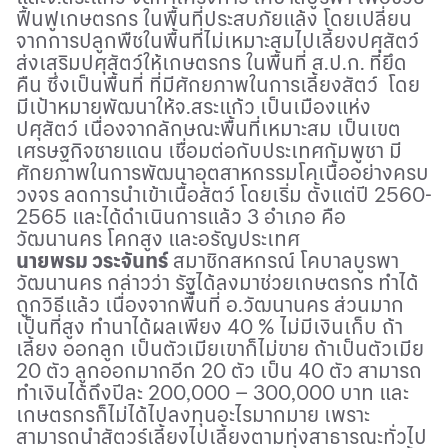
ฟื้นฟูเกษตรกร ในพื้นที่ประสบภัยแล้ง โดยเปลี่ยน
จากการปลูกพืชในพื้นที่ไม่เหมาะสมไปเลี้ยงปศุสัตว์
ส่งเสริมปศุสัตว์ให้เกษตรกร ในพื้นที่ ส.ป.ก. ที่ยึด
คืน ซึ่งเป็นพื้นที่ ที่มีศักยภาพในการเลี้ยงสัตว์ โดย
มีเป้าหมายพัฒนาให้จ.สระแก้ว เป็นเมืองแห่ง
ปศุสัตว์ เนื่องจากลักษณะพื้นที่เหมาะสม เป็นเขต
เศรษฐกิจชายแดน เชื่อมต่อกับประเทศกัมพูชา มี
ศักยภาพในการพัฒนาอุตสาหกรรมโคเนื้ออย่างครบ
วงจร ลดการนำเข้าเนื้อสัตว์ โดยเริ่ม ตั้งแต่ปี 2560-
2565 และได้ดำเนินการแล้ว 3 อำเภอ คือ
วัฒนานคร โคกสูง และอรัญประเทศ
นายพรม วระจันทร์
สมาชิกสหกรณ์ โคบาลบูรพา
วัฒนานคร กล่าวว่า รัฐได้ลงมาช่วยเกษตรกร ทำได้
ถูกวิธีแล้ว เนื่องจากพื้นที่ อ.วัฒนานคร ส่วนมาก
เป็นที่สูง ทำนาได้ผลเพียง 40 % ไม่มีเงินเก็บ ถ้า
เลี้ยง ออกลูก เป็นตัวเมียเขาก็ไม่ขาย ถ้าเป็นตัวเมีย
20 ตัว ลูกออกมากอีก 20 ตัว เป็น 40 ตัว สามารถ
ทำเงินได้ถึงปีละ 200
,
000 – 300
,
000 บาท และ
เกษตรกรก็ไม่ได้ไปลงทุนอะไรมากมาย เพราะ
สามารถนำสัตวร์เลี้ยงไปเลี้ยงตามทุ่งสาธารณะทั่วไป