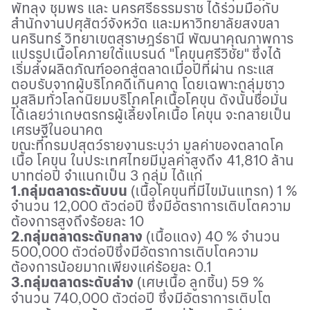
พัทลุง ชุมพร และ นครศรีธรรมราช ได้ร่วมมือกับ
สำนักงานปศุสัตว์จังหวัด และมหาวิทยาลัยสงขลา
นครินทร์ วิทยาเขตสุราษฎร์ธานี พัฒนาคุณภาพการ
แปรรูปเนื้อโคภายใต้แบรนด์ "โคขุนศรีวิชัย" ซึ่งได้
เริ่มส่งผลิตภัณฑ์ออกสู่ตลาดเมื่อปีที่ผ่าน กระแส
ตอบรับจากผู้บริโภคดีเกินคาด โดยเฉพาะกลุ่มชาว
มุสลิมทั่วโลกนิยมบริโภคโคเนื้อโคขุน ดังนั้นชื่อมั่น
ได้เลยว่าเกษตรกรผู้เลี้ยงโคเนื้อ โคขุน จะกลายเป็น
เศรษฐีในอนาคต
ขณะที่กรมปสุตว์รายงานระบุว่า มูลค่าของตลาดโค
เนื้อ โคขุน ในประเทศไทยมีมูลค่าสูงถึง 41,810 ล้าน
บาทต่อปี จำแนกเป็น 3 กลุ่ม ได้แก่
1.กลุ่มตลาดระดับบน
(เนื้อโคขุนที่มีไขมันแทรก) 1 %
จำนวน 12,000 ตัวต่อปี ซึ่งมีอัตราการเติบโตความ
ต้องการสูงถึงร้อยละ 10
2.กลุ่มตลาดระดับกลาง
(เนื้อแดง) 40 % จำนวน
500,000 ตัวต่อปีซึ่งมีอัตราการเติบโตความ
ต้องการน้อยมากเพียงแค่ร้อยละ 0.1
3.กลุ่มตลาดระดับล่าง
(เศษเนื้อ ลูกชิ้น) 59 %
จำนวน 740,000 ตัวต่อปี ซึ่งมีอัตราการเติบโต