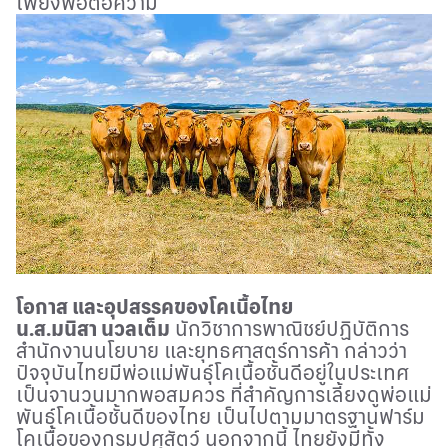
เพียงพอต่อความ
โอกาส และอุปสรรคของโคเนื้อไทย
น.ส.มนิสา นวลเต็ม
นักวิชาการพาณิชย์ปฏิบัติการ
สำนักงานนโยบาย และยุทธศาสตร์การค้า กล่าวว่า
ปัจจุบันไทยมีพ่อแม่พันธุ์โคเนื้อชั้นดีอยู่ในประเทศ
เป็นจานวนมากพอสมควร ที่สำคัญการเลี้ยงดูพ่อแม่
พันธุ์โคเนื้อชั้นดีของไทย เป็นไปตามมาตรฐานฟาร์ม
โคเนื้อของกรมปศุสัตว์ นอกจากนี้ ไทยยังมีทั้ง