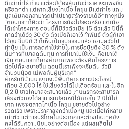
ดีกว่าทำไร่ ทำนาแต่ละปีต้องลุ้นกันว่าราคาจะแพงขึ้น
หรือตกต่ำ แต่หากเลี้ยงโคเนื้อ โคขุน มีแต่กำไร แถม
มูลเต็มคอกสามารถนำไปขายสร้างรายได้อีกทางหนึ่ง
“ตอนแรกก็คิดว่า โครงการนี้จะไปรอดหรือ แต่เมื่อ
ได้เข้าโครงการ ตอนนี้ก็มีวัวตัวเมีย 15 ตัวแล้ว ปีนี้ก็
คาดว่าได้วัว 30 ตัว ตัวเมียก็เอาไว้ทำพันธ์ ตัวผู้ก็เอา
ไว้ขุน ขึ้นปีที่ 3 ก็เห็นเป็นรูปธรรมแล้ว เอามูลวัวไป
ทำปุ๋ย เป็นการลดค่าใช้จ่ายในการซื้อปุ๋ยถึง 30 % ดัง
นั้นการที่เขาลดต้นทุน การที่เขาไม่ใช้เงิน คือเขาได้
เงิน ตอนแรกก็อาจลำบากเพราะต้องคืนโครงการ
ต่อไปก็จะสบายขึ้น ตอนนี้เราเพิ่งจะเริ่มต้น วัวมี
จำนวนน้อย ไม่พอกับผู้บริโภค
”
สำหรับที่บ้านนางามจะมีพื้นที่สาธารณะประโยชน์
เกือบ 3
,
000 ไร่ ใช้เลี้ยงวัวได้ไม่เดือดร้อน และในอีก
ปี 2 ปี ชาวโคบาลจะสบายแล้ว เกษตรกรจะสามารถ
เลี้ยงตัวเองได้สามารถปลดหนี้ได้ภายใน 2 ปีได้ไม่
ยาก เพราะตลาดโคเนื้อ โคขุน ขยายตัวไปอย่าง
รวดเร็ว เพราะมีราคาสูงกว่าเนื้อหมู และเนื้อไก่หลาย
เท่าตัว แต่การบริโภคในประเทศและต่างประเทศยัง
คงได้รับความนิยมอย่างต่อเนื่อง แต่ผลผลิตไม่