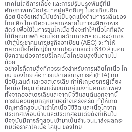
เทคโนโลยีการเลี้ยง และการปรับปรุงพันธุ์ที่มี
ศักยภาพเหนือประเทศผู้ผลิตอื่นๆ ในอาเซียนอีก
ด้วย ปัจจัยเหล่านี้นับว่าเป็นจุดแข็งด้านการผลิตของ
ไทย คือ ไทยมีความหลากหลายในการผลิตอาหาร
สัตว์ เพื่อใช้ในการขุนโคเนื้อ ซึ่งจะทำให้เนื้อโคที่ผลิต
ได้มีคุณภาพดี ส่วนโอกาสด้านการตลาดมองว่าการ
เข้าสู่ประชาคมเศรษฐกิจอาเซียน (
AEC
) จะทำให้
ตลาดเนื้อโคใหญ่ขึ้น จากประชากรกว่า 640 ล้านคน
ซึ่งความต้องการบริโภคเนื้อโคย่อมสูงขึ้นตามไป
ด้วย
อย่างไรก็ตามสิ่งที่ควรระวังสำหรับการผลิตโคเนื้อ โค
ขุน ของไทย คือ การเปิดเสรีทางการค้า(
FTA)
กับ
นิวซีแลนด์ และออสเตรเลีย ทำให้เกษตรกรผู้เลี้ยง
โคเนื้อ โคขุน ต้องแข่งขันกับคู่แข่งที่มีศักยภาพสูง
ทั้งจากออสเตรเลียและจากนิวซีแลนด์นอกจากนี้
การไม่ควบคุมกฎหมายอย่างเคร่งครัด ทำให้เกิด
ปัญหาลักลอบนำเข้าโคเนื้อมีชีวิต และเนื้อโคจาก
ประเทศเพื่อนบ้านและประเทศอินเดียดังที่เห็นใน
ปัจจุบันมีการลักลอบเข้ามาเป็นจำนวนมาส่งผลกระ
ทบต่อราคาโคเนื้อ โคขุน ของไทย