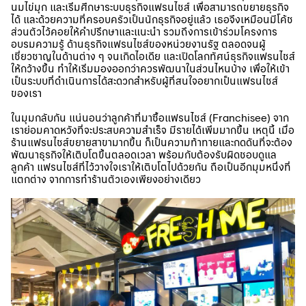
นมไข่มุก และเริ่มศึกษาระบบธุรกิจแฟรนไชส์ เพื่อสามารถขยายธุรกิจ
ได้ และด้วยความที่ครอบครัวเป็นนักธุรกิจอยู่แล้ว เธอจึงเหมือนมีโค้ช
ส่วนตัวไว้คอยให้คำปรึกษาและแนะนำ รวมถึงการเข้าร่วมโครงการ
อบรมความรู้ ด้านธุรกิจแฟรนไชส์ของหน่วยงานรัฐ ตลอดจนผู้
เชี่ยวชาญในด้านต่าง ๆ จนเกิดไอเดีย และเปิดโลกทัศน์ธุรกิจแฟรนไชส์
ให้กว้างขึ้น ทำให้เริ่มมองออกว่าควรพัฒนาในส่วนไหนบ้าง เพื่อให้เข้า
เป็นระบบที่ดำเนินการได้สะดวกสำหรับผู้ที่สนใจอยากเป็นแฟรนไชส์
ของเรา
ในมุมกลับกัน แน่นอนว่าลูกค้าที่มาซื้อแฟรนไชส์ (Franchisee) จาก
เราย่อมคาดหวังที่จะประสบความสำเร็จ มีรายได้เพิ่มมากขึ้น เหตุนี้ เมื่อ
ร้านแฟรนไชส์ขยายสาขามากขึ้น ก็เป็นความท้าทายและกดดันที่จะต้อง
พัฒนาธุรกิจให้เติบโตขึ้นตลอดเวลา พร้อมกับต้องรับผิดชอบดูแล
ลูกค้า แฟรนไชส์ที่ไว้วางใจเราให้เติบโตไปด้วยกัน ถือเป็นอีกมุมหนึ่งที่
แตกต่าง จากการทำร้านตัวเองเพียงอย่างเดียว