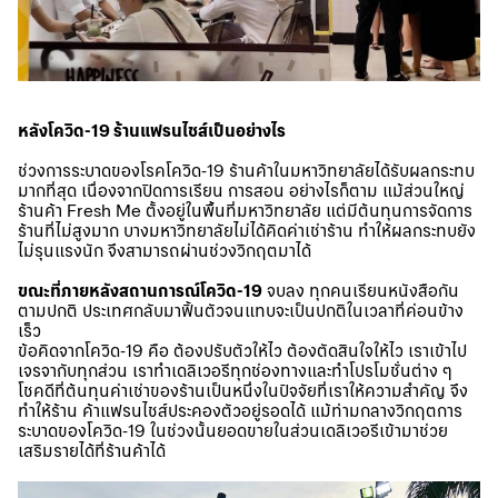
หลังโควิด-19 ร้านแฟรนไชส์เป็นอย่างไร
ช่วงการระบาดของโรคโควิด-19 ร้านค้าในมหาวิทยาลัยได้รับผลกระทบ
มากที่สุด เนื่องจากปิดการเรียน การสอน อย่างไรก็ตาม แม้ส่วนใหญ่
ร้านค้า Fresh Me ตั้งอยู่ในพื้นที่มหาวิทยาลัย แต่มีต้นทุนการจัดการ
ร้านที่ไม่สูงมาก บางมหาวิทยาลัยไม่ได้คิดค่าเช่าร้าน ทำให้ผลกระทบยัง
ไม่รุนแรงนัก จึงสามารถผ่านช่วงวิกฤตมาได้
ขณะที่ภายหลังสถานการณ์โควิด-19
จบลง ทุกคนเรียนหนังสือกัน
ตามปกติ ประเทศกลับมาฟื้นตัวจนแทบจะเป็นปกติในเวลาที่ค่อนข้าง
เร็ว
ข้อคิดจากโควิด-19 คือ ต้องปรับตัวให้ไว ต้องตัดสินใจให้ไว เราเข้าไป
เจรจากับทุกส่วน เราทำเดลิเวอรีทุกช่องทางและทำโปรโมชั่นต่าง ๆ
โชคดีที่ต้นทุนค่าเช่าของร้านเป็นหนึ่งในปัจจัยที่เราให้ความสำคัญ จึง
ทำให้ร้าน ค้าแฟรนไชส์ประคองตัวอยู่รอดได้ แม้ท่ามกลางวิกฤตการ
ระบาดของโควิด-19 ในช่วงนั้นยอดขายในส่วนเดลิเวอรีเข้ามาช่วย
เสริมรายได้ที่ร้านค้าได้