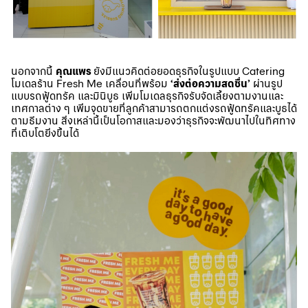
นอกจากนี้
คุณแพร
ยังมีแนวคิดต่อยอดธุรกิจในรูปแบบ Catering
โมเดลร้าน Fresh Me เคลื่อนที่พร้อม
‘ส่งต่อความสดชื่น’
ผ่านรูป
แบบรถฟู้ดทรัค และมินิบูธ เพิ่มโมเดลธุรกิจรับจัดเลี้ยงตามงานและ
เทศกาลต่าง ๆ เพิ่มจุดขายที่ลูกค้าสามารถตกแต่งรถฟู้ดทรัคและบูธได้
ตามธีมงาน สิ่งเหล่านี้เป็นโอกาสและมองว่าธุรกิจจะพัฒนาไปในทิศทาง
ที่เติบโตยิ่งขึ้นได้