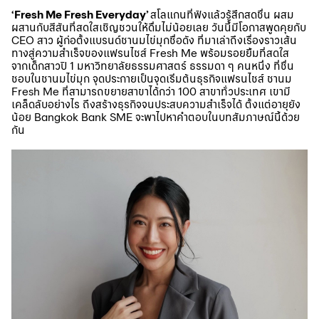
‘Fresh Me Fresh Everyday’
สโลแกนที่ฟังแล้วรู้สึกสดชื่น ผสม
ผสานกับสีสันที่สดใสเชิญชวนให้ดื่มไม่น้อยเลย วันนี้มีโอกาสพูดคุยกับ
CEO สาว ผู้ก่อตั้งแบรนด์ชานมไข่มุกชื่อดัง ที่มาเล่าถึงเรื่องราวเส้น
ทางสู่ความสำเร็จของแฟรนไชส์ Fresh Me พร้อมรอยยิ้มที่สดใส
จากเด็กสาวปี 1 มหาวิทยาลัยธรรมศาสตร์ ธรรมดา ๆ คนหนึ่ง ที่ชื่น
ชอบในชานมไข่มุก จุดประกายเป็นจุดเริ่มต้นธุรกิจแฟรนไชส์ ชานม
Fresh Me ที่สามารถขยายสาขาได้กว่า 100 สาขาทั่วประเทศ เขามี
เคล็ดลับอย่างไร ถึงสร้างธุรกิจจนประสบความสำเร็จได้ ตั้งแต่อายุยัง
น้อย Bangkok Bank SME จะพาไปหาคำตอบในบทสัมภาษณ์นี้ด้วย
กัน