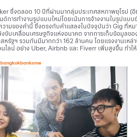
rker
ซึ่งตลอด 10 ปีที่ผ่านมากลุ่มประเทศสหภาพยุโรป (อ
นด์การทำงานรูปแบบใหม่โดยเน้นการจ้างงานในรูปแบบชั่
ัดความของคำนี้ ซึ่งตรงกับคำแสลงในปัจจุบันว่า
Gig
ที่ห
ังขับเคลื่อนเศรษฐกิจแห่งอนาคต จากการเก็บข้อมูลขอ
ละสหรัฐฯ รวมกันมีมากกว่า 162 ล้านคน โดยแรงงานเหล่า
นไลน์ อย่าง
Uber, Airbnb
และ
Fiverr
เพิ่มสูงขึ้น ทำ
 bangkokbanksme