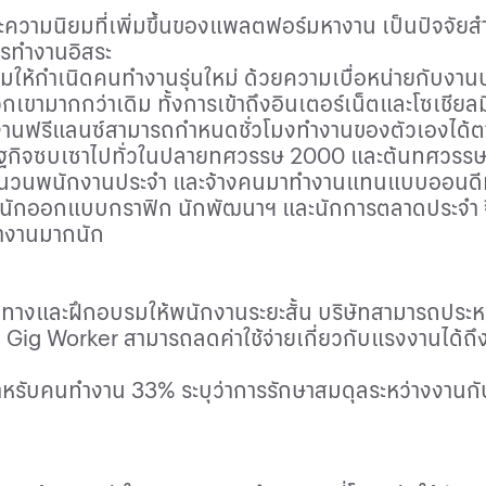
วามนิยมที่เพิ่มขึ้นของแพลตฟอร์มหางาน เป็นปัจจัยสำ
ารทำงานอิสระ
มให้กำเนิดคนทำงานรุ่นใหม่ ด้วยความเบื่อหน่ายกับงาน
เขามากกว่าเดิม ทั้งการเข้าถึงอินเตอร์เน็ตและโซเชียลม
ำงานฟรีแลนซ์สามารถกำหนดชั่วโมงทำงานของตัวเองได้
กิจซบเซาไปทั่วในปลายทศวรรษ 2000 และต้นทศวรรษ 20
ลดจำนวนพนักงานประจำ และจ้างคนมาทำงานแทนแบบออนดี
งมีนักออกแบบกราฟิก นักพัฒนาฯ และนักการตลาดประจำ 
ทำงานมากนัก
หาที่ทางและฝึกอบรมให้พนักงานระยะสั้น บริษัทสามารถป
ก
Gig Worker
สามารถลดค่าใช้จ่ายเกี่ยวกับแรงงานได้ถึ
สำหรับคนทำงาน
33%
ระบุว่าการรักษาสมดุลระหว่างงานกั