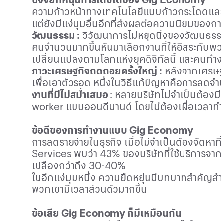
ความก้าวหน้าทางเทคโนโลยีแบบก้าวกระโดดและค
แต่ยังมีแง่มุมอื่นอีกที่ส่งผลต่อความนิยมของก
วัฒนธรรม :
วิวัฒนาการไม่หยุดนิ่งของวัฒนธรร
คนจำนวนมากขึ้นหันมาเลือกงานที่ให้อิสระกับพวก
เปลี่ยนแปลงตามโลกแห่งยุคดิจิทัลนี้ และคนท
ภาวะเศรษฐกิจถดถอยครั้งใหญ่ :
หลังจากเศรษฐ
เพื่อเอาตัวรอด หนึ่งในวิธีแก้ปัญหาคือการ
งานที่มีไม่สม่ำเสมอ
: หลายบริษัทไม่จำเป็นต้อ
worker
แบบออนดีมานด์ โดยไม่ต้องเผื่อเวลา
ข้อดีของการทำงานแบบ
Gig Economy
การลดรายจ่ายในธุรกิจ เมื่อไม่จำเป็นต้องจัด
Services
พบว่า
43%
ของบริษัทที่ใช้บริการจา
เปลืองกว่าถึง
30-40%
ในอีกแง่มุมหนึ่ง ความยืดหยุ่นมีบทบาทสำคัญ
พวกเขามีเวลาส่วนตัวมากขึ้น
ข้อเสีย
Gig Economy
ก็มีเหมือนกัน